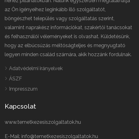
nehéz pillanatokban. Nálunk egyszerűen megtalálhatja
az Ön igényeihez leginkább illő szolgáltatót,
böngészhet település vagy szolgáltatás szerint,
valamint naprakész információkat, szakértői tanácsokat
és felhasználói véleményeket is olvashat. Küldetésünk,
hogy az elbúcsúzás méltóságteljes és megnyugtató
legyen minden család számára, akik hozzánk fordulnak.
Adatvédelmi irányelvek
ÁSZF
Impresszum
Kapcsolat
www.temetkezesiszolgaltatok.hu
E-Mail: info@temetkezesiszolgaltatok.hu