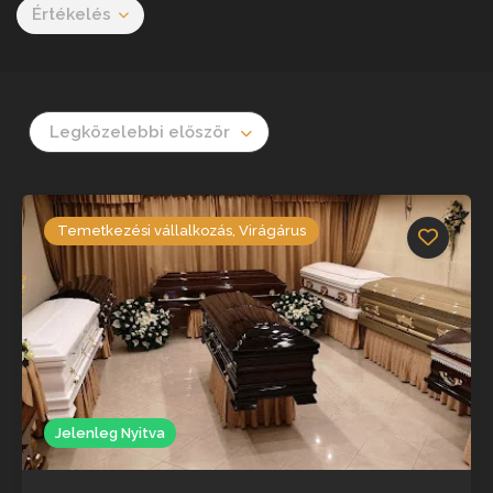
Értékelés
Legközelebbi először
Temetkezési vállalkozás, Virágárus
Jelenleg Nyitva