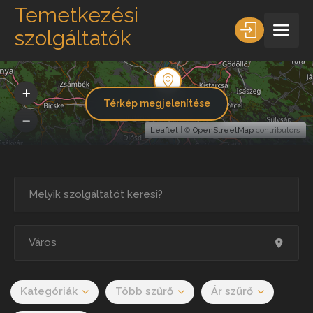
Temetkezési
szolgáltatók
Térkép megjelenítése
Leaflet
| ©
OpenStreetMap
contributors
Kategóriák
Több szűrő
Ár szűrő