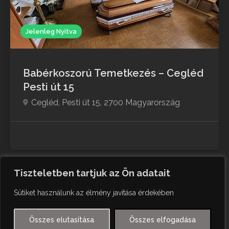
Jelenleg Nyitva
Babérkoszorú Temetkezés – Cegléd
Pesti út 15
Cegléd, Pesti út 15, 2700 Magyarország
French
Polish
Tiszteletben tartjuk az Ön adatait
1
2
3
German
Sütiket használunk az élmény javítása érdekében
Czech
English
Összes elutasítása
Összes elfogadása
© Minden jog fenntartva
Hungarian