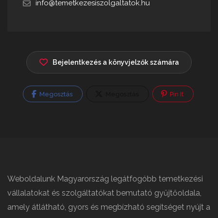
info@temetkezesiszolgaltatok.hu
Bejelentkezés a könyvjelzők számára
Megosztás
Megosztás
Pin It
Weboldalunk Magyarország legátfogóbb temetkezési
vállalatokat és szolgáltatókat bemutató gyűjtőoldala,
amely átlátható, gyors és megbízható segítséget nyújt a