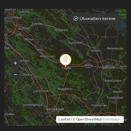
Útvonalterv kérése
Leaflet
| ©
OpenStreetMap
contributors