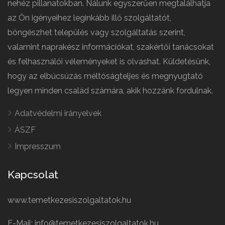
nehéz pillanatokban. Nálunk egyszerűen megtalálhatja
az Ön igényeihez leginkább illő szolgáltatót,
böngészhet település vagy szolgáltatás szerint,
valamint naprakész információkat, szakértői tanácsokat
és felhasználói véleményeket is olvashat. Küldetésünk,
hogy az elbúcsúzás méltóságteljes és megnyugtató
legyen minden család számára, akik hozzánk fordulnak.
Adatvédelmi irányelvek
ÁSZF
Impresszum
Kapcsolat
www.temetkezesiszolgaltatok.hu
E-Mail: info@temetkezesiszolgaltatok.hu