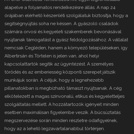
alapelve a folyamatos rendelkezésre állás. A nap 24
órájában elérhető készenléti szolgálatuk biztosítja, hogy a
segítségnyújtás soha ne késsen. A gyászoló családok
számára orvosi és kegyeleti szakemberek bevonásával
nyújtanak támogatást a gyász feldolgozásához. A vállalat
nemcsak Cegléden, hanem a környező településeken, így
Albertirsán és Törtelen is jelen van, ahol helyi
kapcsolattartók segítik az ügyintézést. A személyes
törődés és az emberiesség központi szerepet játszik
munkájuk során. A céljuk, hogy a legnehezebb
pillanatokban is megbízható támaszt nyújtsanak. A cég
elkötelezett a magas színvonalú, etikus és kegyeletteljes
szolgáltatás mellett. A hozzátartozók igényeit minden
esetben maximálisan figyelembe veszik. A búcsúztatás
megszervezése során minden részletre odafigyelnek,
hogy az a lehető legzavartalanabbul történjen.