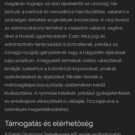
magában foglalja, az első lépésektől az utolsóig. Ide
tartozik a belföldi és nemzetközi halottszállítás, valamint a
szükséges temetési engedélyek beszerzése. A cég leveszi
az adminisztrációs terheket a családok válláról, segítve
őket a hivatali ügyintézésben. Ezen felül jogi és
adminisztratív tanácsadást is biztosítanak, például az
özvegyi nyugdíj igénylésével vagy a hagyatéki eljárással
kapcsolatban. A kegyeleti termékek széles választékát
kínálják, beleértve a különböző koporsókat, urnákat,
szemfedeleket és sírjelzőket. Minden termék a
méltóságteljes búcsúztatás szellemében került
kiválasztásra. A nyomdai kellékek, például gyászjelentések
és emléklapok elkészítését is vállalják, hozzájárulva a
személyes megemlékezéshez.
Támogatás és elérhetőség
A Fehér Őszirózsa Temetkezési Kft. egyik legfontosabb