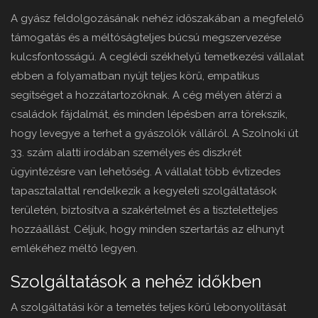
A gyász feldolgozásának nehéz időszakában a megfelelő
támogatás és a méltóságteljes búcsú megszervezése
kulcsfontosságú. A ceglédi székhelyű temetkezési vállalat
ebben a folyamatban nyújt teljes körű, empatikus
segítséget a hozzátartozóknak. A cég mélyen átérzi a
családok fájdalmát, és minden lépésben arra törekszik,
hogy levegye a terhet a gyászolók válláról. A Szolnoki út
33. szám alatti irodában személyes és diszkrét
ügyintézésre van lehetőség. A vállalat több évtizedes
tapasztalattal rendelkezik a kegyeleti szolgáltatások
területén, biztosítva a szakértelmet és a tiszteletteljes
hozzáállást. Céljuk, hogy minden szertartás az elhunyt
emlékéhez méltó legyen.
Szolgáltatások a nehéz időkben
A szolgáltatási kör a temetés teljes körű lebonyolítását