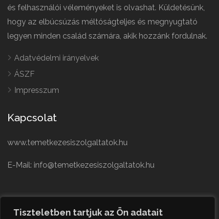
és felhasználói véleményeket is olvashat. Küldetésünk,
hogy az elbúcsúzás méltóságteljes és megnyugtató
legyen minden család számára, akik hozzánk fordulnak.
Adatvédelmi irányelvek
ÁSZF
Impresszum
Kapcsolat
www.temetkezesiszolgaltatok.hu
E-Mail: info@temetkezesiszolgaltatok.hu
French
Polish
Tiszteletben tartjuk az Ön adatait
German