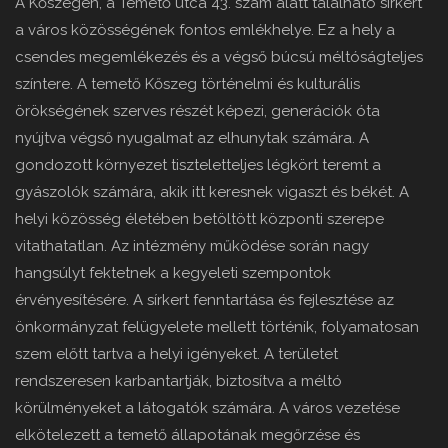
A Kőszegen, a Temető utca 43. szám alatt található sírkert
a város közösségének fontos emlékhelye. Ez a hely a
csendes megemlékezés és a végső búcsú méltóságteljes
színtere. A temető Kőszeg történelmi és kulturális
örökségének szerves részét képezi, generációk óta
nyújtva végső nyugalmat az elhunytak számára. A
gondozott környezet tiszteletteljes légkört teremt a
gyászolók számára, akik itt keresnek vigaszt és békét. A
helyi közösség életében betöltött központi szerepe
vitathatatlan. Az intézmény működése során nagy
hangsúlyt fektetnek a kegyeleti szempontok
érvényesítésére. A sírkert fenntartása és fejlesztése az
önkormányzat felügyelete mellett történik, folyamatosan
szem előtt tartva a helyi igényeket. A területet
rendszeresen karbantartják, biztosítva a méltó
körülményeket a látogatók számára. A város vezetése
elkötelezett a temető állapotának megőrzése és