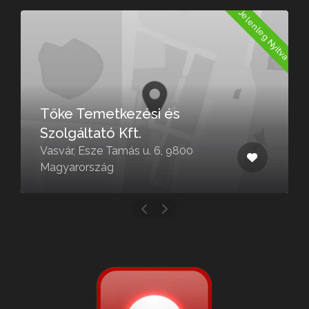
a
Jelenleg Nyitva
Tőke Temetkezési és
Szolgáltató Kft.
Vasvár, Esze Tamás u. 6, 9800
Magyarország