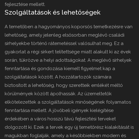
fejlesztése mellett.
Szolgáltatások és lehetőségek
A temetőben a hagyományos koporsós temetkezésre van
lehetőség, amely jelenleg elsősorban meglévő családi
sírhelyekbe történő rátemetéssel valósulhat meg. Ez a
gyakorlat a régi sírkert telítettsége miatt alakult ki az évek
során, tükrözve a helyi adottságokat. A meglévő sírhelyek
fenntartása és gondozása kiemelt figyelmet kap a
szolgáltatások között. A hozzátartozók számára
biztosított a lehetőség, hogy szeretteik emlékét méltó
körülmények között ápolhassák. Az üzemeltetők
elkötelezettek a szolgáltatások minőségének folyamatos
fenntartása mellett. A jövőbeli igények kielégítése
érdekében a város hosszú távú fejlesztési terveket
dolgozott ki. Ezek a tervek egy új temetőrész kialakítását is
magukban foglalják, amely a későbbiekben modern és