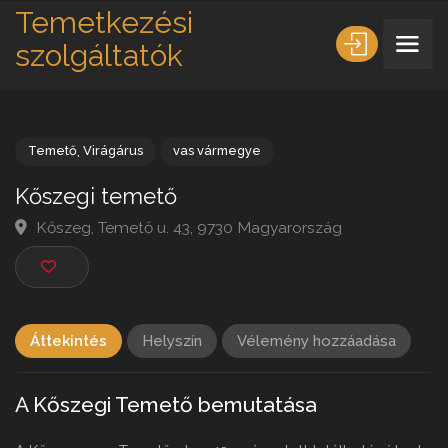
Temetkezési
szolgáltatók
Temető
,
Virágárus
vas vármegye
Kőszegi temető
Kőszeg, Temető u. 43, 9730 Magyarország
Áttekintés
Helyszín
Vélemény hozzáadása
A Kőszegi Temető bemutatása