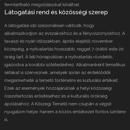
fenntartható megoldásokat kínálhat.
Látogatási rend és közösségi szerep
A látogatási idő szezonálisan változik, hogy
alkalmazkodjon az évszakokhoz és a fényviszonyokhoz. A
tavaszi és nyári időszakban, április elejétől november
közepéig, a nyitvatartás hosszabb, reggel 7 órától este 20
óráig tart. A téli hónapokban a nyitvatartás rövidebb,
igazodva a korábbi sötétedéshez. Alkalmanként tematikus
sétákat is szerveznek, amelyek során az érdeklődők
megismerhetik a temető történelmi és kulturális értékeit.
Ezek az események hozzájárulnak a helyi közösségi
összetartozás erősítéséhez és a kulturális örökség
ápolásához. A Kőszegi Temető nem csupán a végső
nyugalom helye, hanem a közös emlékezet fontos színtere
is.