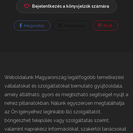
Bejelentkezés a könyvjelzők számára
Megosztás
Megosztás
Pin It
Weboldalunk Magyarország legátfogóbb temetkezési
vállalatokat és szolgáltatókat bemutató gyűjtőoldala,
amely átlátható, gyors és megbízható segítséget nyújt a
nehéz pillanatokban. Nálunk egyszerűen megtalálhatja
az Ön igényeihez leginkább illő szolgáltatót,
böngészhet település vagy szolgáltatás szerint,
valamint naprakész információkat, szakértői tanácsokat