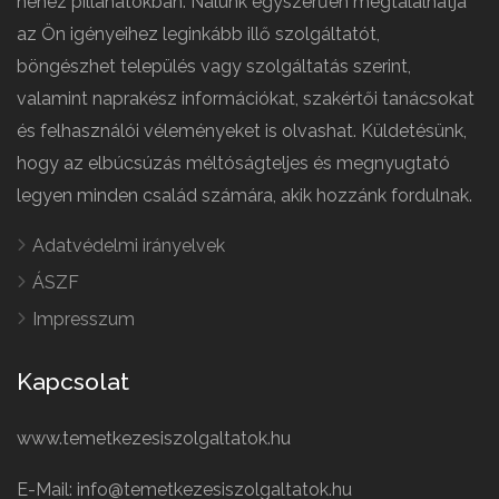
nehéz pillanatokban. Nálunk egyszerűen megtalálhatja
az Ön igényeihez leginkább illő szolgáltatót,
böngészhet település vagy szolgáltatás szerint,
valamint naprakész információkat, szakértői tanácsokat
és felhasználói véleményeket is olvashat. Küldetésünk,
hogy az elbúcsúzás méltóságteljes és megnyugtató
legyen minden család számára, akik hozzánk fordulnak.
Adatvédelmi irányelvek
ÁSZF
Impresszum
Kapcsolat
www.temetkezesiszolgaltatok.hu
E-Mail: info@temetkezesiszolgaltatok.hu