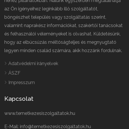
nehéz pillanatokban. Nálunk egyszerűen megtalálhatja
az Ön igényeihez leginkább illő szolgáltatót,
böngészhet település vagy szolgáltatás szerint,
valamint naprakész információkat, szakértői tanácsokat
és felhasználói véleményeket is olvashat. Küldetésünk,
hogy az elbúcsúzás méltóságteljes és megnyugtató
legyen minden család számára, akik hozzánk fordulnak.
Adatvédelmi irányelvek
ÁSZF
Impresszum
Kapcsolat
www.temetkezesiszolgaltatok.hu
E-Mail: info@temetkezesiszolgaltatok.hu