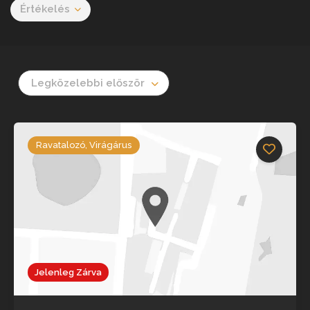
Értékelés
Legközelebbi először
Ravatalozó, Virágárus
Jelenleg Zárva