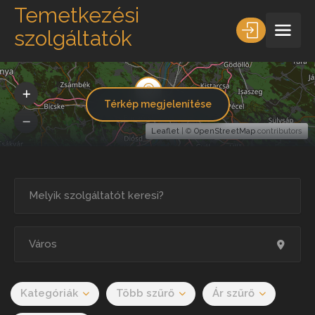
Temetkezési
szolgáltatók
Térkép megjelenítése
Leaflet
| ©
OpenStreetMap
contributors
Kategóriák
Több szűrő
Ár szűrő