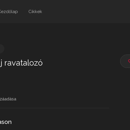
Kezdőlap
Cikkek
e
j ravatalozó
záadása
ason