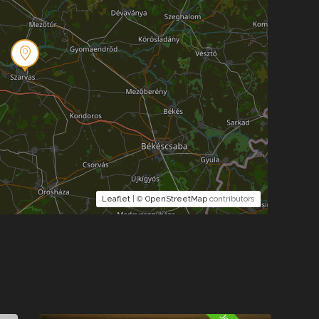
Leaflet
| ©
OpenStreetMap
contributors