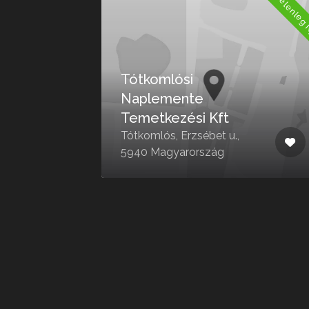
Jelenleg Nyitva
Jelenleg 
Tótkomlósi
s –
Naplemente
Temetkezési Kft
a
Tótkomlós, Erzsébet u.,
5940 Magyarország