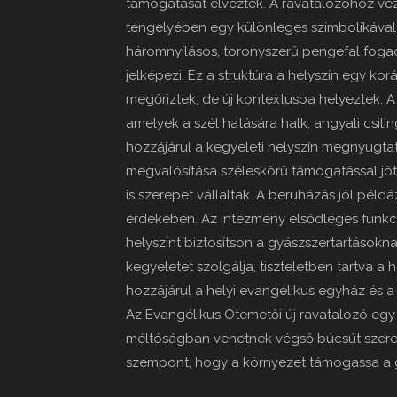
támogatását élvezték. A ravatalozóhoz vez
tengelyében egy különleges szimbolikával 
háromnyílásos, toronyszerű pengefal foga
jelképezi. Ez a struktúra a helyszín egy ko
megőriztek, de új kontextusba helyeztek. A
amelyek a szél hatására halk, angyali csilin
hozzájárul a kegyeleti helyszín megnyugta
megvalósítása széleskörű támogatással jött
is szerepet vállaltak. A beruházás jól pél
érdekében. Az intézmény elsődleges funkc
helyszínt biztosítson a gyászszertartásokna
kegyeletet szolgálja, tiszteletben tartva a 
hozzájárul a helyi evangélikus egyház és a
Az Evangélikus Ótemetői új ravatalozó egy
méltóságban vehetnek végső búcsút szerettei
szempont, hogy a környezet támogassa a 