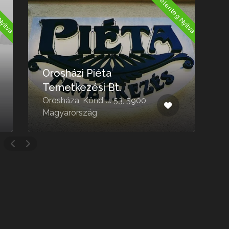
Nyitva
Jelenleg Nyitva
Orosházi Piéta
Temetkezési Bt.
Orosháza, Könd u. 53, 5900
B
Magyarország
5