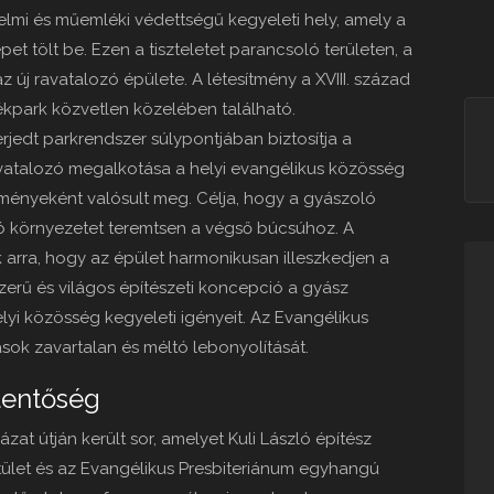
elmi és műemléki védettségű kegyeleti hely, amely a
t tölt be. Ezen a tiszteletet parancsoló területen, a
 új ravatalozó épülete. A létesítmény a XVIII. század
ékpark közvetlen közelében található.
rjedt parkrendszer súlypontjában biztosítja a
avatalozó megalkotása a helyi evangélikus közösség
ényeként valósult meg. Célja, hogy a gyászoló
tó környezetet teremtsen a végső búcsúhoz. A
k arra, hogy az épület harmonikusan illeszkedjen a
zerű és világos építészeti koncepció a gyász
elyi közösség kegyeleti igényeit. Az Evangélikus
tások zavartalan és méltó lebonyolítását.
elentőség
at útján került sor, amelyet Kuli László építész
stület és az Evangélikus Presbiteriánum egyhangú