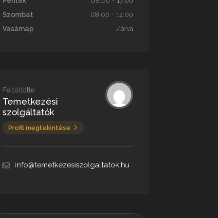
Péntek
08:00 - 17:00
Szombat
08:00 - 14:00
Vasárnap
Zárva
Feltöltötte
Temetkezési
szolgáltatók
Profil megtekintése
info@temetkezesiszolgaltatok.hu