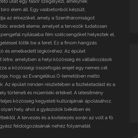
ető utat egy fasor szegélyezi, amelynek
bíró elem áll. Egy vasbetonból készült,
dja az érkezőket, amely a Szentháromságot
rábbi, eredeti eleme, amelyet a tervezők tudatosan
 pengefal nyílásaiba fém szélcsengőket helyeztek el,
geléssel töltik be a teret. Ez a finom hangzás
tó és emelkedett légköréhez. Az épület
 létre, amelyben a helyi közösség és vállalkozások
dázza a közösségi összefogás erejét egy nemes cél
iója, hogy az Evangélikus Ó-temetőben méltó
k. Az épület minden részletében a tiszteletadást és a
hely történeti és műemléki értékeit. A létesítmény
 teljes közösség kegyeleti kultúrájának ápolásához.
 olyan hely, ahol a gyászolók békében és
ktől. A tervezés és a kivitelezés során az volt a fő
gyász feldolgozásának nehéz folyamatát.