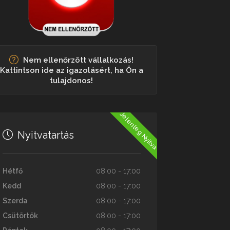
Nem ellenőrzött vállalkozás!
Kattintson ide az igazolásért, ha Ön a
tulajdonos!
Jelenleg Nyitva
Nyitvatartás
Hétfő
08:00 - 17:00
Kedd
08:00 - 17:00
Szerda
08:00 - 17:00
Csütörtök
08:00 - 17:00