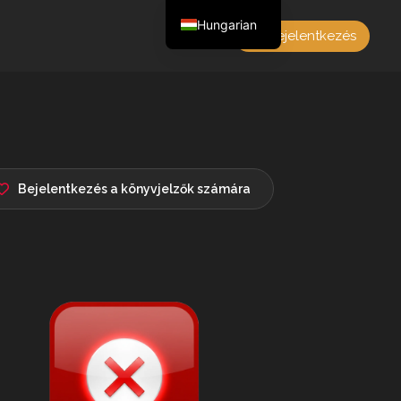
Hungarian
Bejelentkezés
English
Czech
German
Polish
French
Bejelentkezés a könyvjelzők számára