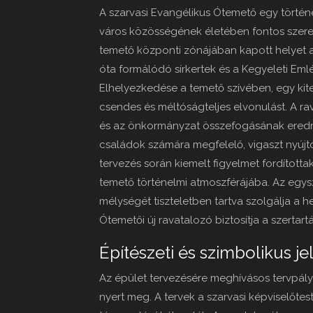
A szarvasi Evangélikus Ótemető egy történ
város közösségének életében fontos szerepe
temető központi zónájában kapott helyet az
óta formálódó sírkertek és a Kegyeleti Eml
Elhelyezkedése a temető szívében, egy kite
csendes és méltóságteljes elvonulást. A r
és az önkormányzat összefogásának eredm
családok számára megfelelő, vigaszt nyúj
tervezés során kiemelt figyelmet fordította
temető történelmi atmoszférájába. Az egys
mélységét tiszteletben tartva szolgálja a h
Ótemetői új ravatalozó biztosítja a szertar
Építészeti és szimbolikus j
Az épület tervezésére meghívásos tervpályáz
nyert meg. A tervek a szarvasi képviselőte