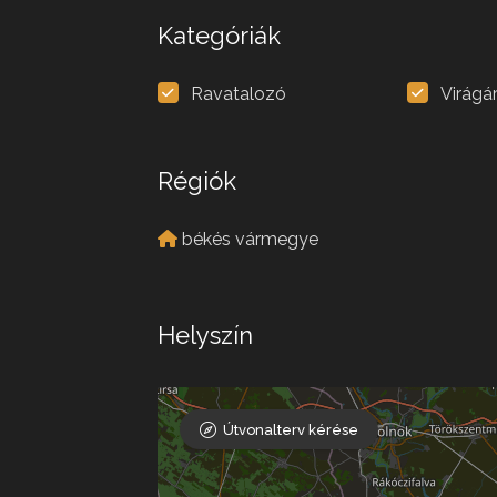
Kategóriák
Ravatalozó
Virágá
Régiók
békés vármegye
Helyszín
Útvonalterv kérése