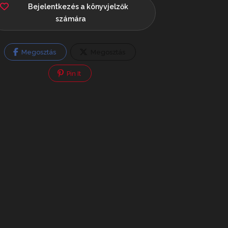
Bejelentkezés a könyvjelzők
számára
Megosztás
Megosztás
Pin It