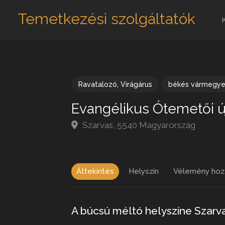
Temetkezési szolgáltatók
Ravatalozó
,
Virágárus
békés vármegy
Evangélikus Ótemetői ú
Szarvas, 5540 Magyarország
Áttekintés
Helyszín
Vélemény hoz
A búcsú méltó helyszíne Szarv