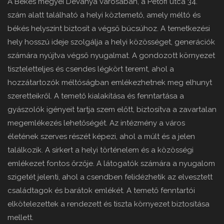
A Békés megyei Déványa városában, a Petőfi utca 34.
szám alatt található a helyi köztemető, amely méltó és
békés helyszínt biztosít a végső búcsúhoz. A temetkezési
hely hosszú ideje szolgálja a helyi közösséget, generációk
számára nyújtva végső nyugalmat. A gondozott környezet
tiszteletteljes és csendes légkört teremt, ahol a
hozzátartozók méltóságban emlékezhetnek meg elhunyt
szeretteikről. A temető kialakítása és fenntartása a
gyászolók igényeit tartja szem előtt, biztosítva a zavartalan
megemlékezés lehetőségét. Az intézmény a város
életének szerves részét képezi, ahol a múlt és a jelen
találkozik. A sírkert a helyi történelem és a közösségi
emlékezet fontos őrzője. A látogatók számára a nyugalom
szigetét jelenti, ahol a csendben felidézhetik az elvesztett
családtagok és barátok emlékét. A temető fenntartói
elkötelezettek a rendezett és tiszta környezet biztosítása
mellett.