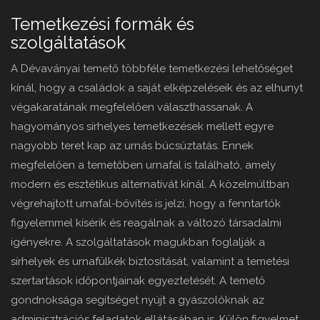
Temetkezési formák és
szolgáltatások
A Dévaványai temető többféle temetkezési lehetőséget
kínál, hogy a családok a saját elképzeléseik és az elhunyt
végakaratának megfelelően választhassanak. A
hagyományos sírhelyes temetkezések mellett egyre
nagyobb teret kap az urnás búcsúztatás. Ennek
megfelelően a temetőben urnafal is található, amely
modern és esztétikus alternatívát kínál. A közelmúltban
végrehajtott urnafal-bővítés is jelzi, hogy a fenntartók
figyelemmel kísérik és reagálnak a változó társadalmi
igényekre. A szolgáltatások magukban foglalják a
sírhelyek és urnafülkék biztosítását, valamint a temetési
szertartások időpontjainak egyeztetését. A temető
gondnoksága segítséget nyújt a gyászolóknak az
adminisztrációs feladatok ellátásában is. Külön figyelmet