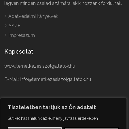
legyen minden család számára, akik hozzánk fordulnak.
Adatvédelmi irányelvek
ÁSZF
Impresszum
Kapcsolat
www.temetkezesiszolgaltatok.hu
E-Mail: info@temetkezesiszolgaltatok.hu
French
Polish
Tiszteletben tartjuk az Ön adatait
German
© Minden jog fenntartva
Sütiket használunk az élmény javítása érdekében
Czech
English