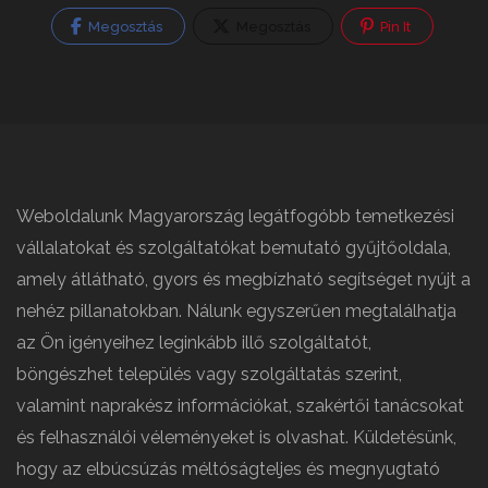
Megosztás
Megosztás
Pin It
Weboldalunk Magyarország legátfogóbb temetkezési
vállalatokat és szolgáltatókat bemutató gyűjtőoldala,
amely átlátható, gyors és megbízható segítséget nyújt a
nehéz pillanatokban. Nálunk egyszerűen megtalálhatja
az Ön igényeihez leginkább illő szolgáltatót,
böngészhet település vagy szolgáltatás szerint,
valamint naprakész információkat, szakértői tanácsokat
és felhasználói véleményeket is olvashat. Küldetésünk,
hogy az elbúcsúzás méltóságteljes és megnyugtató