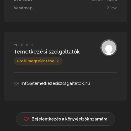
Vasárnap
Zárva
Feltöltötte
Temetkezési szolgáltatók
Profil megtekintése
info@temetkezesiszolgaltatok.hu
Bejelentkezés a könyvjelzők számára