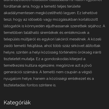
fordítanak arra, hogy a temető teljes területe
akadálymentesen megközelíthető legyen. Ez lehetővé
teszi, hogy az idősebb vagy mozgásukban korlátozott
látogatók is könnyedén eljuthassanak szeretteik sírjához. A
temetőben található síremlékek és emlékművek a
település múltjáról és egykori lakóiról mesélnek. A közeli
zsidó temető felújítása, ahol több száz sírkövet állítottak
helyre, szintén a helyi közösség történelmi örökség iránti
tiszteletét mutatja. Ez a gondoskodás kiterjed a
temetkezési kultúra egészére, megőrizve azt a jövő
generációi számára. A temető nem csupán a végső
nyugalom helye, hanem a közösségi emlékezet és a
tiszteletadás fontos színtere is.
Kategóriák