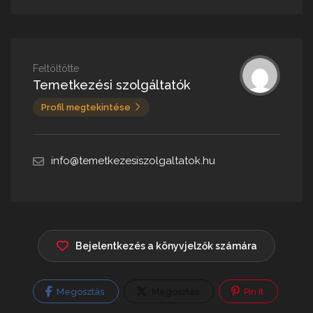
Feltöltötte
Temetkezési szolgáltatók
Profil megtekintése
info@temetkezesiszolgaltatok.hu
Bejelentkezés a könyvjelzők számára
Megosztás
Megosztás
Pin It