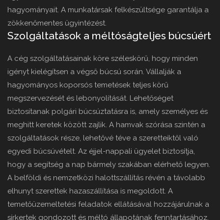
hagyományait. A munkatársak felkészültsége garantálja a
zökkenőmentes ügyintézést.
Szolgáltatások a méltóságteljes búcsúért
A cég szolgáltatásainak köre széleskörű, hogy minden
igényt kielégítsen a végső búcsú során. Vállalják a
hagyományos koporsós temetések teljes körű
megszervezését és lebonyolítását. Lehetőséget
biztosítanak polgári búcsúztatásra is, amely személyes és
meghitt keretek között zajlik. A hamvak szórása szintén a
szolgáltatások része, lehetővé téve a szeretteiktől való
egyedi búcsúvételt. Az éjjel-nappali ügyelet biztosítja,
hogy a segítség a nap bármely szakában elérhető legyen.
A belföldi és nemzetközi halottszállítás révén a távolabb
elhunyt szerettek hazaszállítása is megoldott. A
temetőüzemeltetési feladatok ellátásával hozzájárulnak a
sírkertek gondozott és méltó állapotának fenntartásához.