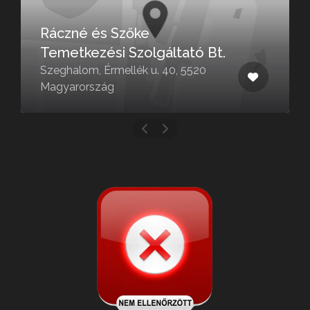
Ráczné és Szőke
Temetkezési Szolgáltató Bt.
Szeghalom, Érmellék u. 40, 5520
Magyarország