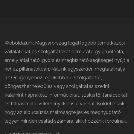
Weboldalunk Magyarország legátfogóbb temetkezési
vállalatokat és szolgáltatókat bemutató gyűjtőoldala,
amely átlátható, gyors és megbízható segítséget nyújt a
nehéz pillanatokban. Nálunk egyszerűen megtalálhatja
az Ön igényeihez leginkább illő szolgáltatót,
böngészhet település vagy szolgáltatás szerint,
valamint naprakész információkat, szakértői tanácsokat
és felhasználói véleményeket is olvashat. Küldetésünk,
hogy az elbúcsúzás méltóságteljes és megnyugtató
legyen minden család számára, akik hozzánk fordulnak.