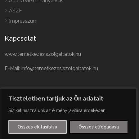
Adatvédelmi irányelvek
ÁSZF
Impresszum
Kapcsolat
www.temetkezesiszolgaltatok.hu
E-Mail: info@temetkezesiszolgaltatok.hu
French
Polish
Tiszteletben tartjuk az Ön adatait
German
© Minden jog fenntartva
Sütiket használunk az élmény javítása érdekében
Czech
English
Összes elutasítása
Összes elfogadása
Hungarian