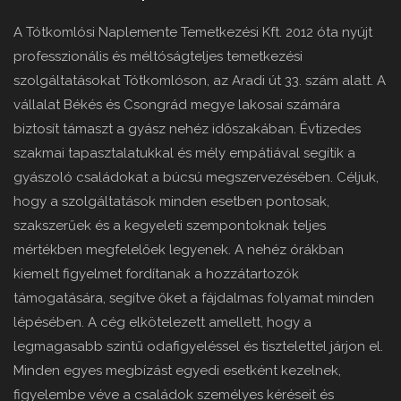
A Tótkomlósi Naplemente Temetkezési Kft. 2012 óta nyújt
professzionális és méltóságteljes temetkezési
szolgáltatásokat Tótkomlóson, az Aradi út 33. szám alatt. A
vállalat Békés és Csongrád megye lakosai számára
biztosít támaszt a gyász nehéz időszakában. Évtizedes
szakmai tapasztalatukkal és mély empátiával segítik a
gyászoló családokat a búcsú megszervezésében. Céljuk,
hogy a szolgáltatások minden esetben pontosak,
szakszerűek és a kegyeleti szempontoknak teljes
mértékben megfelelőek legyenek. A nehéz órákban
kiemelt figyelmet fordítanak a hozzátartozók
támogatására, segítve őket a fájdalmas folyamat minden
lépésében. A cég elkötelezett amellett, hogy a
legmagasabb szintű odafigyeléssel és tisztelettel járjon el.
Minden egyes megbízást egyedi esetként kezelnek,
figyelembe véve a családok személyes kéréseit és