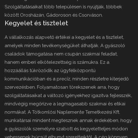
Szolgáltatásaikat több településen is nyújtják, többek
között Orosházán, Gádoroson és Csorváson.
Kegyelet és tisztelet
A vállalkozás alapvető értékei a kegyelet és a tisztelet,
amelyek minden tevékenységüket áthatják. A gyászoló
családok támogatása nem csupán szakmai feladat,
hanem emberi elkötelezettség is számukra. Ez a
hozzáállás tükröződik az ügyfélközpontú
kommunikációban és a precíz, minden részletre kiterjedő
szervezésben. Folyamatosan törekszenek arra, hogy
szolgáltatásaikat a változó igényekhez igazítva fejlesszék,
mindvégig megőrizve a legmagasabb szakmai és etikai
normákat. A Tótkomlósi Naplemente Temetkezési Kft.
munkatársai mindent megtesznek annak érdekében, hogy
a gyászolók személyre szabott és kegyeletteljes módon
vehessenek búcsút elhunyt szeretteiktől. A cég könnyen