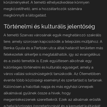
körülményeket. A temető elhelyezkedése könnyen
megközelíthető, ami a hozzátartozók számára
megkönnyíti a látogatást.
Történelmi és kulturális jelentőség
A temető Szarvas városának egyik meghatározó szakrális
tere, amely szorosan kapcsolódik a település múltjához. A
Benka Gyula és a Partizán utca által határolt területen más
felekezetek sírkertjei is megtalálhatók, így az evangélikus
és a zsidó temetők is. Ezek együttesen alkotnak egy
különleges történelmi és kulturális egységet, amely a
város vallási sokszínűségéről tanúskodik. Az Ótemetőben
évente több közösségi eseményt és szertartást is tartanak.
Különösen a halottak napja és más egyházi ünnepek
alkalmával gyűlnek össze a hívek, hogy
megemlékezzenek szeretteikről. Ezek az alkalmak erősítik
a helyi közösség összetartozását és a kegyelet kultúráját.