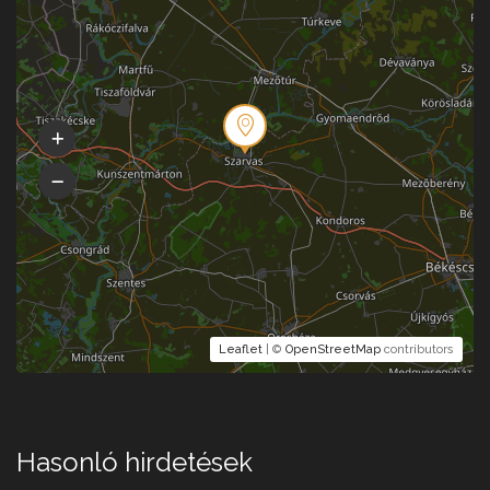
Leaflet
| ©
OpenStreetMap
contributors
Hasonló hirdetések