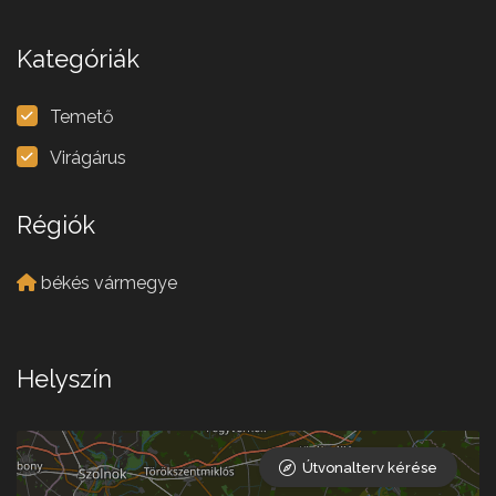
Kategóriák
Temető
Virágárus
Régiók
békés vármegye
Helyszín
Útvonalterv kérése