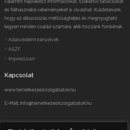
valamint naprakész információkat, szakértői tanácsokat
és felhasználói véleményeket is olvashat. Küldetésünk,
hogy az elbúcsúzás méltóságteljes és megnyugtató
legyen minden család számára, akik hozzánk fordulnak.
Adatvédelmi irányelvek
ÁSZF
Impresszum
Kapcsolat
www.temetkezesiszolgaltatok.hu
E-Mail: info@temetkezesiszolgaltatok.hu
French
Polish