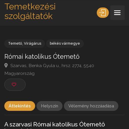
Temetkezési
szolgáltatók
Temető
,
Virágárus
békés vármegye
Római katolikus Ótemető
Szarvas, Benka Gyula u., hrsz. 2774, 5540
Magyarország
Áttekintés
Helyszín
Vélemény hozzáadása
A szarvasi Római katolikus Ótemető