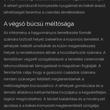
A sírkert gondozott környezete nyugalmat és békét áraszt,
lehetőséget teremtve a csendes elmélkedésre.
A végső búcsú méltósága
Az intézmény a hagyományos temetkezési formák
számára biztosít helyet, beleértve a koporsós temetést. A
sírhelyek mellett urnafülkék és külön megemlékezési
helyek is rendelkezésre állnak a hozzátartozók számára. A
temetőben végzett szolgáltatások a temetési ceremóniák
lebonyolításának támogatását is magukban foglalják. A
fenntartók célja, hogy a gyászoló családok számára
minden szükséges feltételt megteremtsenek a
méltóságteljes búcsúzáshoz. A sírhelyek gondozása és a
temető általános karbantartása hozzájárul a kegyeletteljes
légkör megőrzéséhez. A terület kialakítása és a növényzet
ápolása is a békés környezet megteremtését szolgálja.