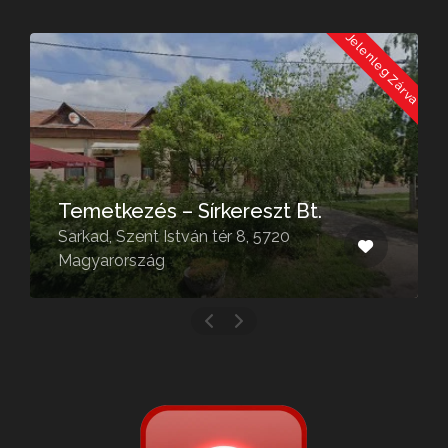
Jelenleg Zárva
kereszt Bt.
Tünde Virágüzlet
tér 8, 5720
Gyula, Patócsy Ferenc u. 
Magyarország