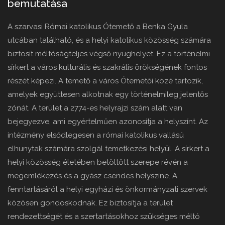
bemutatása
A szarvasi Római katolikus Ótemető a Benka Gyula
utcában található, és a helyi katolikus közösség számára
biztosít méltóságteljes végső nyughelyet. Ez a történelmi
sírkert a város kulturális és szakrális örökségének fontos
részét képezi. A temető a város Ótemetői közé tartozik,
amelyek együttesen alkotnak egy történelmileg jelentős
zónát. A terület a 2774-es helyrajzi szám alatt van
bejegyezve, ami egyértelműen azonosítja a helyszínt. Az
intézmény elsődlegesen a római katolikus vallású
elhunytak számára szolgál temetkezési helyül. A sírkert a
helyi közösség életében betöltött szerepe révén a
megemlékezés és a gyász csendes helyszíne. A
fenntartásáról a helyi egyházi és önkormányzati szervek
közösen gondoskodnak. Ez biztosítja a terület
rendezettségét és a szertartásokhoz szükséges méltó