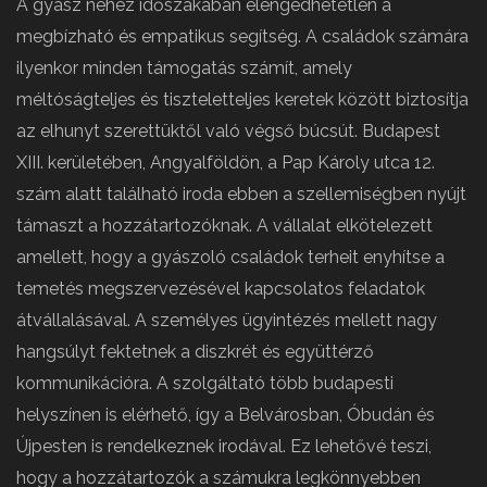
A gyász nehéz időszakában elengedhetetlen a
megbízható és empatikus segítség. A családok számára
ilyenkor minden támogatás számít, amely
méltóságteljes és tiszteletteljes keretek között biztosítja
az elhunyt szerettüktől való végső búcsút. Budapest
XIII. kerületében, Angyalföldön, a Pap Károly utca 12.
szám alatt található iroda ebben a szellemiségben nyújt
támaszt a hozzátartozóknak. A vállalat elkötelezett
amellett, hogy a gyászoló családok terheit enyhítse a
temetés megszervezésével kapcsolatos feladatok
átvállalásával. A személyes ügyintézés mellett nagy
hangsúlyt fektetnek a diszkrét és együttérző
kommunikációra. A szolgáltató több budapesti
helyszínen is elérhető, így a Belvárosban, Óbudán és
Újpesten is rendelkeznek irodával. Ez lehetővé teszi,
hogy a hozzátartozók a számukra legkönnyebben