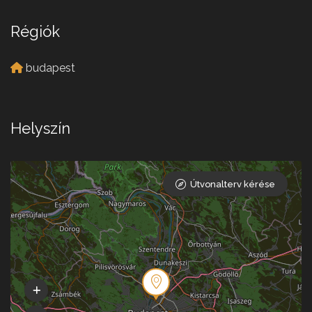
Régiók
budapest
Helyszín
Útvonalterv kérése