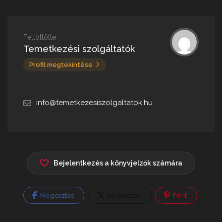
Feltöltötte
Temetkezési szolgáltatók
Profil megtekintése
info@temetkezesiszolgaltatok.hu
Bejelentkezés a könyvjelzők számára
Megosztás
Megosztás
Pin It