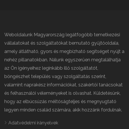
Weboldalunk Magyarország legátfogóbb temetkezési
vállalatokat és szolgáltatókat bemutató gyűjtőoldala,
amely átlátható, gyors és megbízható segítséget nyújt a
nehéz pillanatokban. Nálunk egyszerűen megtalálhatja
az Ön igényeihez leginkább illő szolgáltatót,
böngészhet település vagy szolgáltatás szerint,
valamint naprakész információkat, szakértői tanácsokat
és felhasználói véleményeket is olvashat. Küldetésünk,
hogy az elbúcsúzás méltóságteljes és megnyugtató
legyen minden család számára, akik hozzánk fordulnak.
Adatvédelmi irányelvek