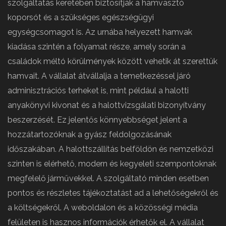
szolgáltatás keretében biztosítják a hamvasztó
koporsót és a szükséges egészségügyi
egységcsomagot is. Az urnába helyezett hamvak
kiadása szintén a folyamat része, amely során a
családok méltó körülmények között vehetik át szerettük
hamvait. A vállalat átvállalja a temetkezéssel járó
adminisztrációs terheket is, mint például a halotti
anyakönyvi kivonat és a halottvizsgálati bizonyítvány
beszerzését. Ez jelentős könnyebbséget jelent a
hozzátartozóknak a gyász feldolgozásának
időszakában. A halottszállítás belföldön és nemzetközi
szinten is elérhető, modern és kegyeleti szempontoknak
megfelelő járművekkel. A szolgáltató minden esetben
pontos és részletes tájékoztatást ad a lehetőségekről és
a költségekről. A weboldalon és a közösségi média
felületen is hasznos információk érhetők el. A vállalat