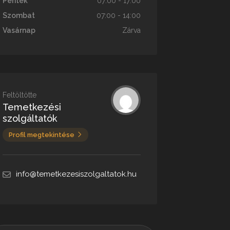
Péntek
07:00 - 17:00
Szombat
07:00 - 14:00
Vasárnap
Zárva
Feltöltötte
Temetkezési
szolgáltatók
Profil megtekintése
info@temetkezesiszolgaltatok.hu