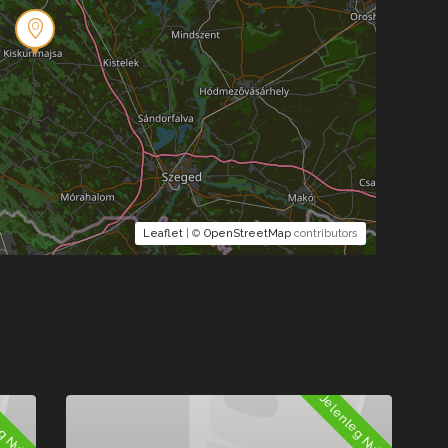
Leaflet
| ©
OpenStreetMap
contributors
Nyitva
Jelenleg Nyitva