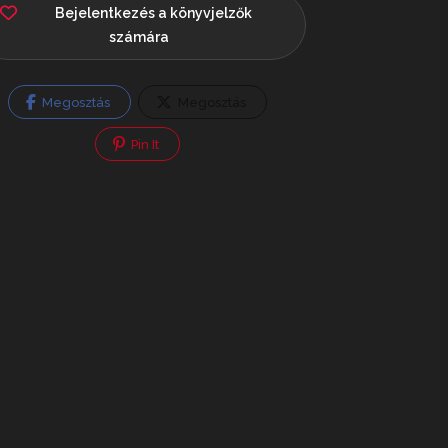
Bejelentkezés a könyvjelzők
számára
Megosztás
Megosztás
Pin It