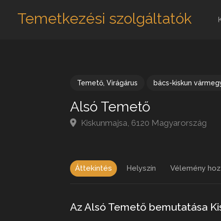
Temetkezési szolgáltatók
Temető
,
Virágárus
bács-kiskun vármeg
Alsó Temető
Kiskunmajsa, 6120 Magyarország
Áttekintés
Helyszín
Vélemény hoz
Az Alsó Temető bemutatása K