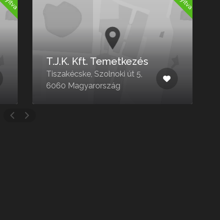
T.J.K. Kft. Temetkezés
Tiszakécske, Szolnoki út 5,
B
6060 Magyarország
6