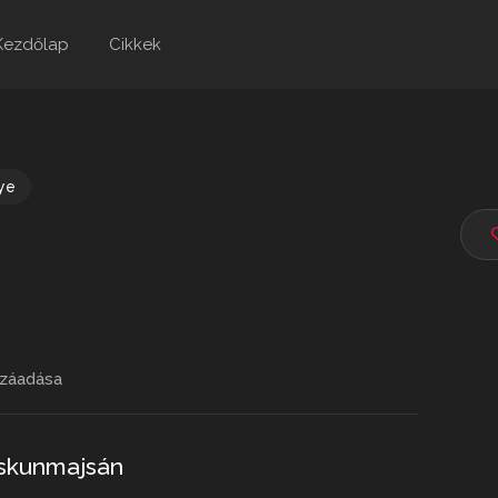
Kezdőlap
Cikkek
ye
záadása
iskunmajsán