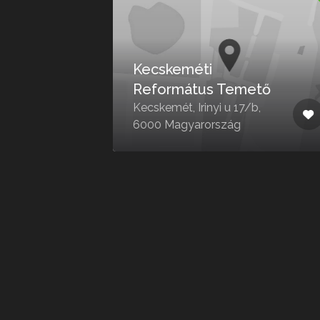
Kecskeméti
Református Temető
út
Kecskemét, Irinyi u 17/b,
6000 Magyarország