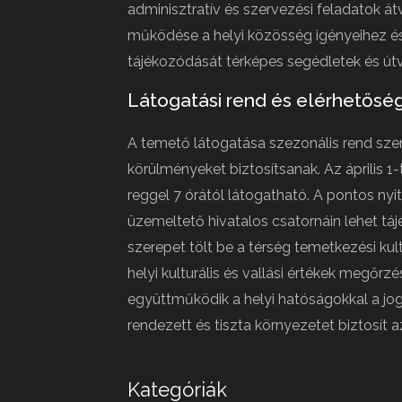
adminisztratív és szervezési feladatok á
működése a helyi közösség igényeihez é
tájékozódását térképes segédletek és útvo
Látogatási rend és elérhetősé
A temető látogatása szezonális rend szer
körülményeket biztosítsanak. Az április 1
reggel 7 órától látogatható. A pontos nyit
üzemeltető hivatalos csatornáin lehet t
szerepet tölt be a térség temetkezési ku
helyi kulturális és vallási értékek megő
együttműködik a helyi hatóságokkal a jogs
rendezett és tiszta környezetet biztosít
Kategóriák