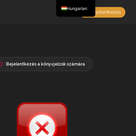
Hungarian
Bejelentkezés
English
Czech
German
Polish
French
Bejelentkezés a könyvjelzők számára