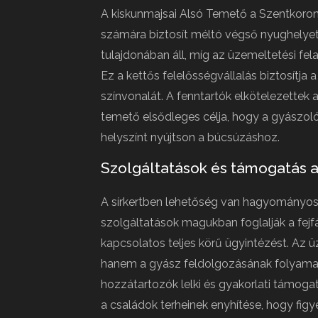
A kiskunmajsai Alsó Temető a Szentkorona
számára biztosít méltó végső nyughelyet
tulajdonában áll, míg az üzemeltetési fel
Ez a kettős felelősségvállalás biztosítja
színvonalát. A fenntartók elkötelezettek 
temető elsődleges célja, hogy a gyászoló
helyszínt nyújtson a búcsúzáshoz.
Szolgáltatások és támogatás 
A sírkertben lehetőség van hagyományos s
szolgáltatások magukban foglalják a fejf
kapcsolatos teljes körű ügyintézést. Az 
hanem a gyász feldolgozásának folyamatá
hozzátartozók lelki és gyakorlati támoga
a családok terheinek enyhítése, hogy fi