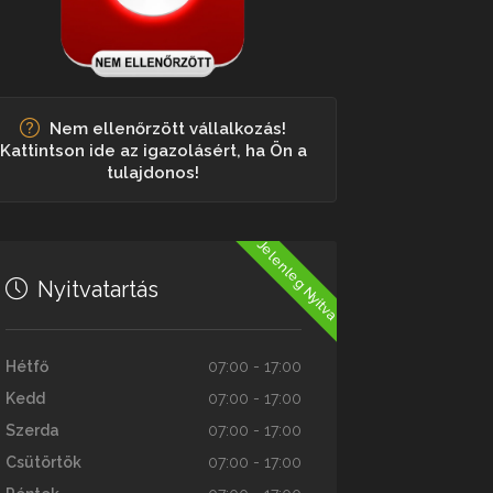
Nem ellenőrzött vállalkozás!
Kattintson ide az igazolásért, ha Ön a
tulajdonos!
Jelenleg Nyitva
Nyitvatartás
Hétfő
07:00 - 17:00
Kedd
07:00 - 17:00
Szerda
07:00 - 17:00
Csütörtök
07:00 - 17:00