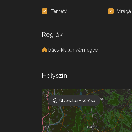
Temető
Virágá
Régiók
bács-kiskun vármegye
Helyszín
Útvonalterv kérése