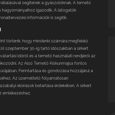
tvállalásával segítenek a gyászolóknak. A temető
s hagyományaihoz igazodik. A látogatók
naltervezési információk is segítik.
g
int történik, hogy mindenki számára megfelelő
-től szeptember 30-ig tartó időszakban a sírkert
vatartási időről és a temető használati rendjéről az
ájékozódni. Az Alsó Temető Kiskunmajsa fontos
ltúrájában. Fenntartása és gondozása hozzájárul a
rzéséhez. Az üzemeltető folyamatosan
zabályi előírások betartása érdekében. A sírkert
 az emlékezéshez.