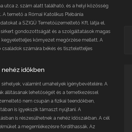
 utca 2. szám alatt található, és a helyi közösség
. A temető a Római Katolikus Plébánia
adatokat a SZIGÜ Temetőüzemeltető Kft. látja el.
 a sírkert gondozottságát és a szolgáltatások magas
a kegyeletteljes környezet megőrzése mellett. A
 családok számára békés és tiszteletteljes
a nehéz időkben
írhelyek, valamint urnahelyek igénybevételére. A
ák állításának lehetőségét és a temetkezéssel
üzemeltető nem csupán a fizikai teendőkben,
ban is igyekszik támaszt nyújtani. A
tásban is részesülhetnek a nehéz időszakban. A cél
gyelmüket a megemlékezésre fordíthassák. Az