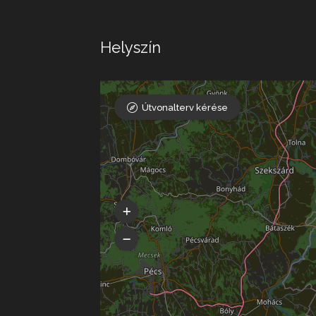
Helyszín
Útvonalterv kérése