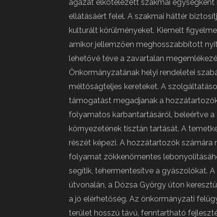
ágazat elkötelezett szakmai egységként 
ellátásáért felel. A szakmai háttér bizto
kulturált körülményeket. Kiemelt figyelmet
amikor jellemzően meghosszabbított nyitv
lehetővé téve a zavartalan megemlékezé
Önkormányzatának helyi rendeletei szabál
méltóságteljes kereteket. A szolgáltatás
támogatást megadjanak a hozzátartozók
folyamatos karbantartásáról, beleértve a 
környezetének tisztán tartását. A temetkez
részét képezi. A hozzátartozók számára
folyamat zökkenőmentes lebonyolításához
segítik, tehermentesítve a gyászolókat. 
útvonalán, a Dózsa György úton keresztül
a jó elérhetőség. Az önkormányzati felüg
terület hosszú távú, fenntartható fejlesz