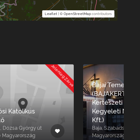
Leaflet
| ©
OpenStreetMap
contributors
 Zárva
Jelenleg Zárva
Bajai Temetkezés
(BAJAKERT Bajai
Kertészeti és
Kegyeleti Nonprofit
Kft.)
Baja, Szabadság út 6, 6500
T
Magyarország
6