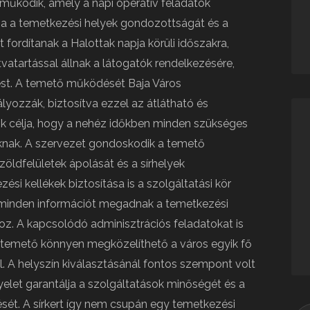
működik, amely a napi operatív feladatok
sítja a temetkezési helyek gondozottságát és a
 fordítanak a Halottak napja körüli időszakra,
atartással állnak a látogatók rendelkezésére,
st. A temető működését Baja Város
yozzák, biztosítva ezzel az átlátható és
ok célja, hogy a nehéz időkben minden szükséges
nak. A szervezet gondoskodik a temető
zöldfelületek ápolását és a sírhelyek
ési kellékek biztosítása is a szolgáltatási kör
 minden információt megadnak a temetkezési
. A kapcsolódó adminisztrációs feladatokat is
A temető könnyen megközelíthető a város egyik fő
. A helyszín kiválasztásánál fontos szempont volt
yelet garantálja a szolgáltatások minőségét és a
tését. A sírkert így nem csupán egy temetkezési