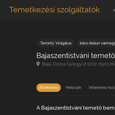
Temetkezési szolgáltatók
Temető
,
Virágárus
bács-kiskun vármeg
Bajaszentistváni temet
Baja, Dózsa György út 5722, 6503 M
Áttekintés
Helyszín
Vélemény hoz
A Bajaszentistváni temető bem