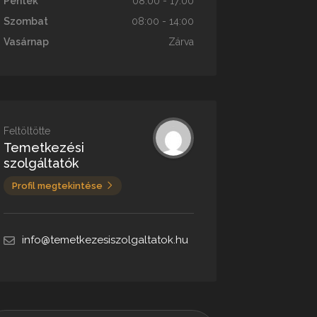
Péntek
08:00 - 17:00
Szombat
08:00 - 14:00
Vasárnap
Zárva
Feltöltötte
Temetkezési
szolgáltatók
Profil megtekintése
info@temetkezesiszolgaltatok.hu