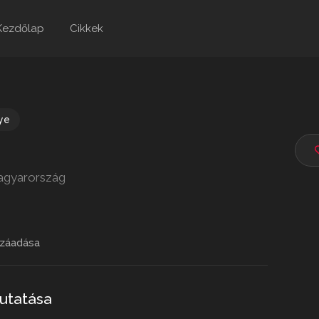
Kezdőlap
Cikkek
ye
ő
agyarország
záadása
utatása