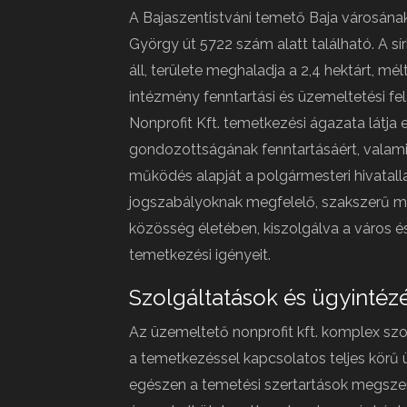
A Bajaszentistváni temető Baja városának
György út 5722 szám alatt található. A s
áll, területe meghaladja a 2,4 hektárt, mé
intézmény fenntartási és üzemeltetési fe
Nonprofit Kft. temetkezési ágazata látja e
gondozottságának fenntartásáért, valamint
működés alapját a polgármesteri hivatalla
jogszabályoknak megfelelő, szakszerű műk
közösség életében, kiszolgálva a város 
temetkezési igényeit.
Szolgáltatások és ügyintéz
Az üzemeltető nonprofit kft. komplex szo
a temetkezéssel kapcsolatos teljes körű ü
egészen a temetési szertartások megszer