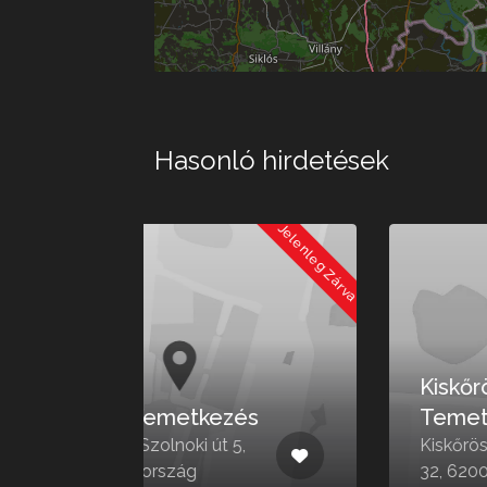
Hasonló hirdetések
Jelenleg Zárva
Jelenleg
Kiskőrösi Katolikus
zés
Temető
 5,
Kiskőrös, Dózsa György út
32, 6200 Magyarország