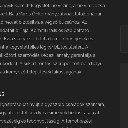
 egyik kiemelt kegyeleti helyszíne, amely a Dózsa
írkert Baja Város Önkormányzatának tulajdonában
ltó helyet biztosítva a végső búcsúhoz. Az
ladatait a Bajai Kommunális és Szolgáltató
l. Ez a szervezet felel a temető rendjének és
 a kegyeletteljes légkör biztosításáért. A
l kötött szerződés képezi, amely garantálja a
ödést. A sírkert fontos szerepet tölt be a helyi
és a környező települések lakosságának
és
lgáltatásokat nyújt a gyászoló családok számára,
gyintézéstől kezdve a sírhelyek biztosításán át
vezéséig és lebonyolításáig. A temetkezési