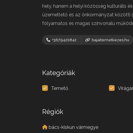
hely, hanem a helyi közösség kulturális é
üzemeltető és az önkormányzat közötti s
folyamatos és magas színvonalú működé
+3679420842
bajaitemetkezes.hu
Kategóriák
Temető
Virágá
Régiók
bács-kiskun vármegye