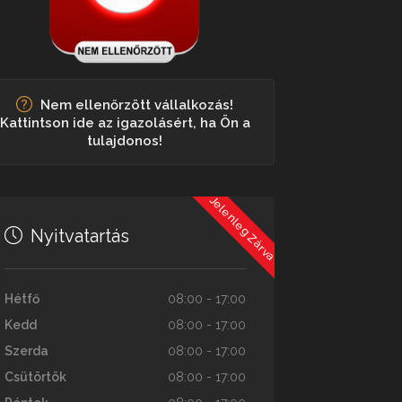
Nem ellenőrzött vállalkozás!
Kattintson ide az igazolásért, ha Ön a
tulajdonos!
Jelenleg Zárva
Nyitvatartás
Hétfő
08:00 - 17:00
Kedd
08:00 - 17:00
Szerda
08:00 - 17:00
Csütörtök
08:00 - 17:00