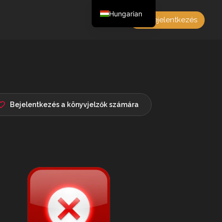
Hungarian
Bejelentkezés
English
Czech
German
Polish
French
Bejelentkezés a könyvjelzők számára