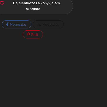
Bejelentkezés a könyvjelzők
számára
Megosztás
Megosztás
Pin It