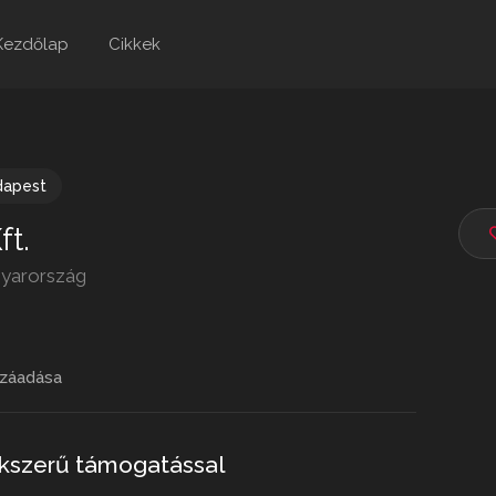
Kezdőlap
Cikkek
dapest
ft.
gyarország
záadása
akszerű támogatással