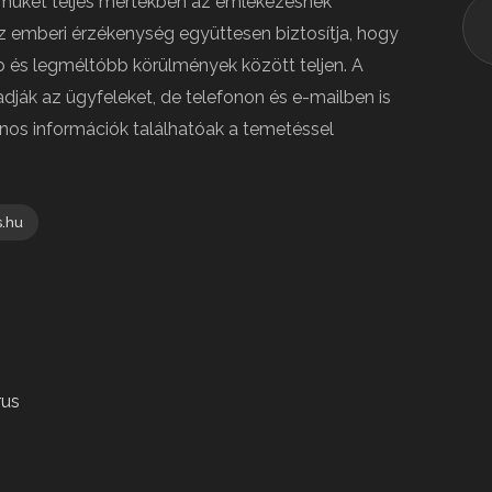
elmüket teljes mértékben az emlékezésnek
z emberi érzékenység együttesen biztosítja, hogy
 és legméltóbb körülmények között teljen. A
dják az ügyfeleket, de telefonon és e-mailben is
nos információk találhatóak a temetéssel
.hu
rus