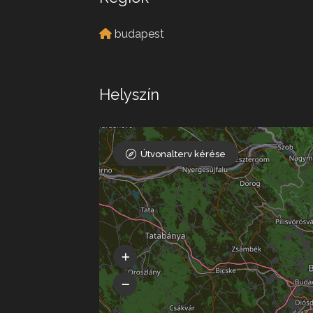
budapest
Helyszín
Útvonalterv kérése