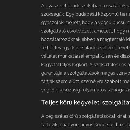
A gyász nehéz időszakában a családokna
szükségük. Egy budapesti központú temetk
gyászolók mellett, hogy a végső búcsú m
szolgáltató elkötelezett amellett, hog
hozzátartozóknak ebben a megterhelő id
terhét levegyék a családok válláról, lehe
vállalat munkatársai empatikusan és diszk
kegyeletteljes légkört. A szakértelem és 
garantálja a szolgáltatások magas színvo
tartják szem előtt, személyre szabott me
végső búcsúzásig folyamatos támogatást
Teljes körű kegyeleti szolgált
A cég széleskörű szolgáltatásokat kínál, 
tartozik a hagyományos koporsós temetés