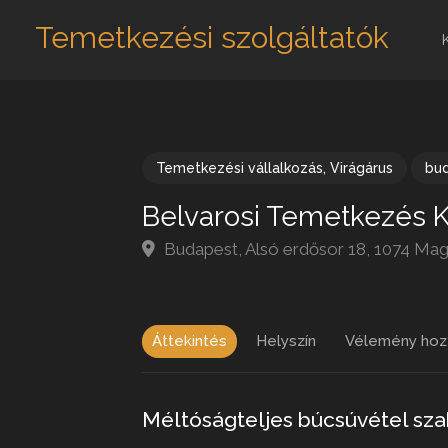
Temetkezési szolgáltatók
Temetkezési vállalkozás
,
Virágárus
bu
Belvarosi Temetkezés K
Budapest, Alsó erdősor 18, 1074 Ma
Áttekintés
Helyszín
Vélemény hoz
Méltóságteljes búcsúvétel sz