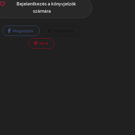
Bejelentkezés a könyvjelzők
számára
Megosztás
Megosztás
Pin It