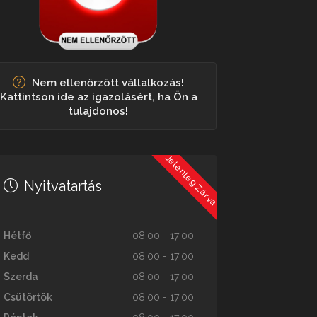
Nem ellenőrzött vállalkozás!
Kattintson ide az igazolásért, ha Ön a
tulajdonos!
Jelenleg Zárva
Nyitvatartás
Hétfő
08:00 - 17:00
Kedd
08:00 - 17:00
Szerda
08:00 - 17:00
Csütörtök
08:00 - 17:00