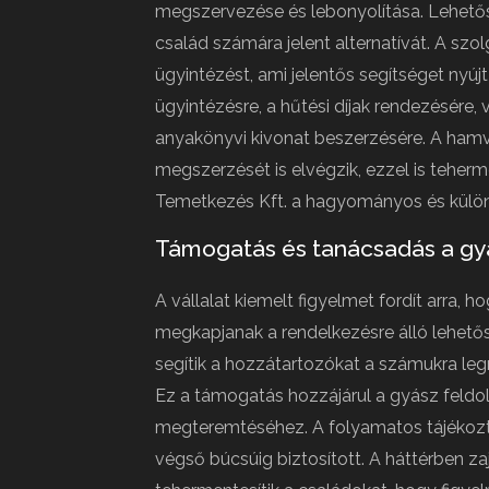
megszervezése és lebonyolítása. Lehetős
család számára jelent alternatívát. A szol
ügyintézést, ami jelentős segítséget nyújt
ügyintézésre, a hűtési díjak rendezésére, 
anyakönyvi kivonat beszerzésére. A ha
megszerzését is elvégzik, ezzel is teherm
Temetkezés Kft. a hagyományos és különl
Támogatás és tanácsadás a gy
A vállalat kiemelt figyelmet fordít arra,
megkapjanak a rendelkezésre álló lehető
segítik a hozzátartozókat a számukra l
Ez a támogatás hozzájárul a gyász feldo
megteremtéséhez. A folyamatos tájékozt
végső búcsúig biztosított. A háttérben zaj