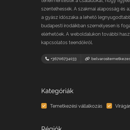
tehermentesítik a családokat, hogy figy
szentelhessék. A szakmai alaposság és a
a gyász időszaka a lehető legnyugodtabb
budapesti irodáikban személyesen is foga
elérhetőek. A weboldalukon további hasz
kapcsolatos teendőkről.
+36706734033
belvarositemetkezes
Kategóriák
Temetkezési vállalkozás
Virágá
Régiók