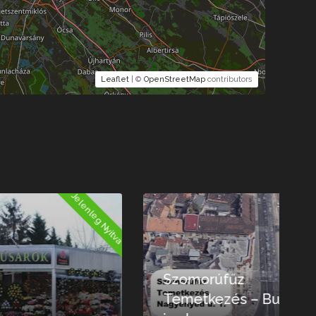
Leaflet
| ©
OpenStreetMap
contributors
Nyitva
Jelenleg Zárva
Szomorúfűz
Temetkezés – Budai