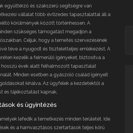
k együttérző és szakszerű segítségre van
ezési vállalat több évtizedes tapasztalattal áll a
éltó körülmények között történhessen. A
y minden szükséges támogatást megadjon a
őszakban. Céljuk, hogy a temetés szervezésének
tővé téve a nyugodt és tiszteletteljes emlékezést. A
réten kezelik a felmerülő igényeket, biztosítva a
a hosszú évek alatt felhalmozott tapasztalat
nalát. Minden esetben a gyászoló család igényeit
goldásokat kínálva. Az ügyfelek a kezdetektől a
 és tájékoztatást kapnak.
atások és ügyintézés
amelyek lefedik a temetkezés minden területét. Ide
ek és a hamvasztásos szertartások teljes körű