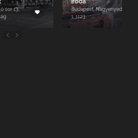
iroda
Budapest, Nagyenyed utca
B
1, 1123
1