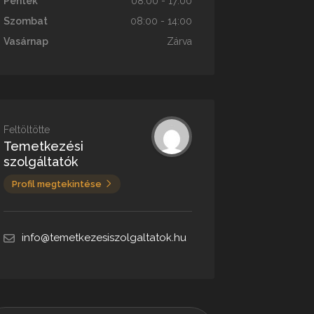
Péntek
08:00 - 17:00
Szombat
08:00 - 14:00
Vasárnap
Zárva
Feltöltötte
Temetkezési
szolgáltatók
Profil megtekintése
info@temetkezesiszolgaltatok.hu