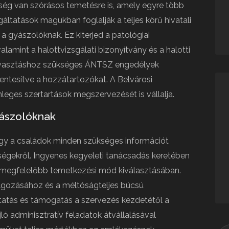
ég van szórásos temetésre is, amely egyre több
gáltatások magukban foglalják a teljes körű hivatali
 a gyászolóknak. Ez kiterjed a patológiai
valamint a halottvizsgálati bizonyítvány és a halotti
mvasztáshoz szükséges ÁNTSZ engedélyek
entesítve a hozzátartozókat. A Belvárosi
eges szertartások megszervezését is vállalja.
ászolóknak
 hogy a családok minden szükséges információt
ségekről. Ingyenes kegyeleti tanácsadás keretében
egmegfelelőbb temetkezési mód kiválasztásában.
lgozásához és a méltóságteljes búcsú
atás és támogatás a szervezés kezdetétől a
ló adminisztratív feladatok átvállalásával