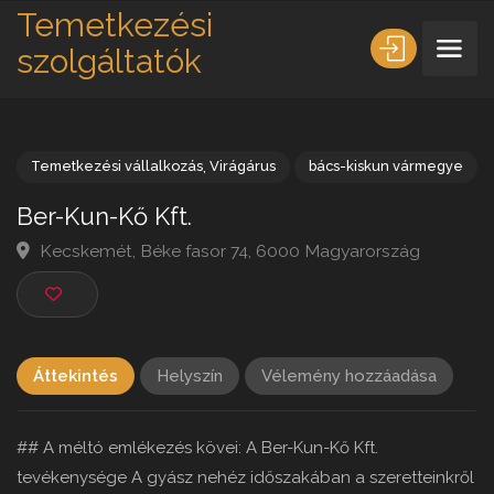
Temetkezési
szolgáltatók
Temetkezési vállalkozás
,
Virágárus
bács-kiskun vármeg
Ber-Kun-Kő Kft.
Kecskemét, Béke fasor 74, 6000 Magyarország
Áttekintés
Helyszín
Vélemény hozzáadása
## A méltó emlékezés kövei: A Ber-Kun-Kő Kft.
tevékenysége A gyász nehéz időszakában a szeretteinkről