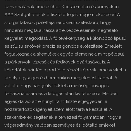
színvonalának emeléséhez Kecskeméten és környékén.
### Szolgáltatások a tiszteletteljes megemlékezésért A
szolgáltatások palettája rendkívül széleskörű, hogy
mindenki megtalálhassa az elképzeléseinek megfelelő
kegyeleti megoldást. A fő tevékenység a különböző típusú
és stílusú sírkövek precíz és gondos elkészítése. Emellett
foglalkoznak a síremlékek egyéb elemeinek, mint például
a párkányok, lépcsők és fedkövek gyártásával is. A
kőkorlátok szintén a portfólió részét képezik, amelyekkel a
sírhely egységes és harmonikus megjelenést kaphat. A
vállalat nagy hangsúlyt fektet a minőségi anyagok
felhasználására és a kifogástalan kivitelezésre. Minden
egyes darab az elhunyt iránti tisztelet jegyében, a
hozzátartozók igényeit szem előtt tartva készül el. A
szakemberek segítenek a tervezési folyamatban, hogy a
végeredmény valóban személyes és időtálló emléket