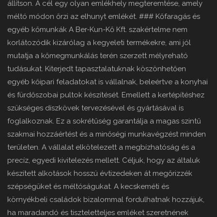
állítson. A cél egy olyan emlékhely megteremtése, amely
méltó módon őrzi az elhunyt emlékét. ### Kőfaragás és
egyéb kőmunkák A Ber-Kun-Kő Kft. szakértelme nem
korlátozódik kizárólag a kegyeleti termékekre, ami jól
mutatja a kőmegmunkálás terén szerzett mélyreható
tudásukat. Kiterjedt tapasztalatuknak köszönhetően
egyéb kőipari feladatokat is vállalnak, beleértve a konyhai
és fürdőszobai pultok készítését. Emellett a kertépítéshez
szükséges díszkövek tervezésével és gyártásával is
foglalkoznak. Ez a sokrétűség garantálja a magas szintű
szakmai hozzáértést és a minőségi munkavégzést minden
területen. A vállalat elkötelezett a megbízhatóság és a
precíz, egyedi kivitelezés mellett. Céljuk, hogy az általuk
készített alkotások hosszú évtizedeken át megőrizzék
szépségüket és méltóságukat. A kecskeméti és
környékbeli családok bizalommal fordulhatnak hozzájuk,
ha maradandó és tiszteletteljes emléket szeretnének