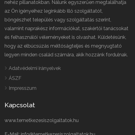
nehéz pillanatokban. Nálunk egyszerűen megtalálhatja
az Ön igényeihez leginkább illő szolgáltatót,
böngészhet település vagy szolgáltatás szerint,
valamint naprakész információkat, szakértői tanácsokat
és felhasználói véleményeket is olvashat. Küldetésünk,
hogy az elbúcsúzás méltóságteljes és megnyugtató
legyen minden család számára, akik hozzánk fordulnak.
Adatvédelmi irányelvek
ÁSZF
Impresszum
Kapcsolat
www.temetkezesiszolgaltatok.hu
E-Mail: info@temetkezesiszolgaltatok.hu