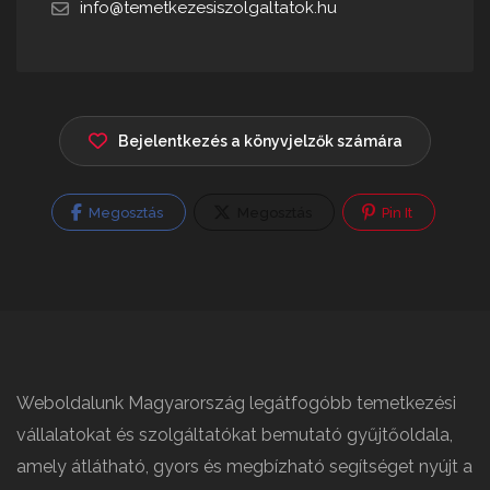
info@temetkezesiszolgaltatok.hu
Bejelentkezés a könyvjelzők számára
Megosztás
Megosztás
Pin It
Weboldalunk Magyarország legátfogóbb temetkezési
vállalatokat és szolgáltatókat bemutató gyűjtőoldala,
amely átlátható, gyors és megbízható segítséget nyújt a