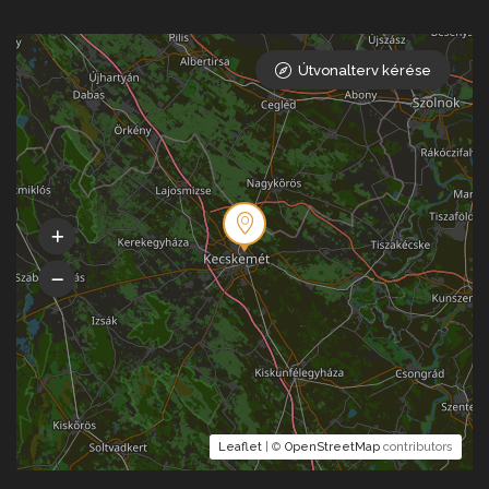
Útvonalterv kérése
Leaflet
| ©
OpenStreetMap
contributors