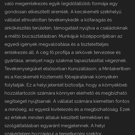
való megemlékezés egyik legidőtállóbb formája egy
gondosan elkészített síremlék. A kecskeméti székhelyű
vállalat elhivatottan tevékenykedik a kőfaragás és
sírkőkészítés területén, támogatást nyújtva a családoknak
a méltó búcsúztatásban. Munkájuk középpontjában az
egyedi igények megvalósítása és a tiszteletteljes
emlékezés áll. A cég fő profilja a sírkövek tervezése és
gyártása, amelyet nagy szakmai tapasztalattal végeznek.
Tevékenységüket elsősorban Kunszálláson, a Mintakertben
és a Kecskeméti Köztemető főbejáratának környékén
folytatják. Ez a helyi jelenlét biztosítja, hogy a környékbeli
hozzátartozók számára könnyen elérhető és megbízható
segítséget nyújtsanak. A vállalat számára kiemelten fontos
a minőség, az egyedi kivitelezés és a megbízhatóság. Ezek
az értékek minden általuk készített termékben és
szolgáltatásban egyaránt megjelennek. A helyi
szakértelem hozzájárul a temetkezési szektor