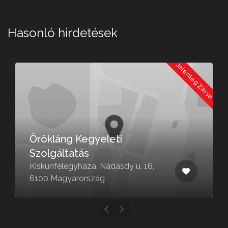
Hasonló hirdetések
a
Jelenleg Zárva
Örökláng Kegyeleti
Szolgáltatás
Kiskunfélegyháza, Nádasdy u. 16,
6100 Magyarország