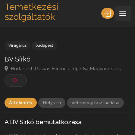
Temetkezési
szolgáltatók
Virágárus
budapest
BV Sírkő
Budapest, Puskás Ferenc u. 14, 1184 Magyarország
Áttekintés
Helyszín
Vélemény hozzáadása
A BV Sírkő bemutatkozása