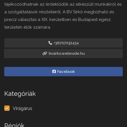
tájékozódhatnak az érdeklődők az elkészült munkákról és
a szolgáltatások részleteiről. A BV Sírkő megbízható és
precíz választás a XIX. kerületben és Budapest egész
területén élők számára.
+36707032434
bvsirko.webnode.hu
Facebook
Kategóriák
Virágárus
Régiók