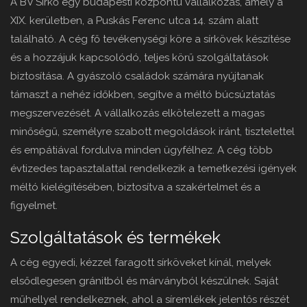
A BV Sírkő egy budapesti központú vállalkozás, amely a
XIX. kerületben, a Puskás Ferenc utca 14. szám alatt
található. A cég fő tevékenységi köre a sírkövek készítése
és a hozzájuk kapcsolódó, teljes körű szolgáltatások
biztosítása. A gyászoló családok számára nyújtanak
támaszt a nehéz időkben, segítve a méltó búcsúztatás
megszervezését. A vállalkozás elkötelezett a magas
minőségű, személyre szabott megoldások iránt, tisztelettel
és empátiával fordulva minden ügyfélhez. A cég több
évtizedes tapasztalattal rendelkezik a temetkezési igények
méltó kielégítésében, biztosítva a szakértelmet és a
figyelmet.
Szolgáltatások és termékek
A cég egyedi, kézzel faragott sírköveket kínál, melyek
elsődlegesen gránitból és márványból készülnek. Saját
műhellyel rendelkeznek, ahol a síremlékek jelentős részét