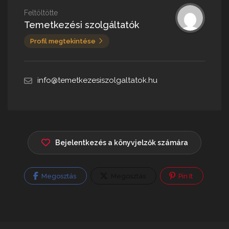
Feltöltötte
Temetkezési szolgáltatók
Profil megtekintése
info@temetkezesiszolgaltatok.hu
Bejelentkezés a könyvjelzők számára
Megosztás
Megosztás
Pin It