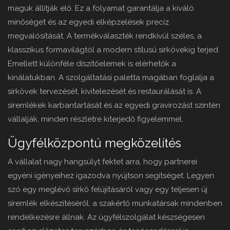
maguk állítják elő. Ez a folyamat garantálja a kiváló
minőséget és az egyedi elképzelések precíz
megvalósítását. A termékválaszték rendkívül széles, a
klasszikus formavilágtól a modern stílusú sírkövekig terjed.
Emellett különféle díszítőelemek is elérhetők a
kínálatukban. A szolgáltatási paletta magában foglalja a
sírkövek tervezését, kivitelezését és restaurálását is. A
síremlékek karbantartását és az egyedi gravírozást szintén
vállalják, minden részletre kiterjedő figyelemmel.
Ügyfélközpontú megközelítés
A vállalat nagy hangsúlyt fektet arra, hogy partnerei
egyéni igényeihez igazodva nyújtson segítséget. Legyen
szó egy meglévő sírkő felújításáról vagy egy teljesen új
síremlék elkészítéséről, a szakértő munkatársak mindenben
rendelkezésre állnak. Az ügyfélszolgálat készségesen