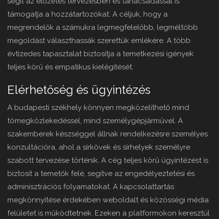
segít az előzetes tervezésben és tanácsadással is
támogatja a hozzátartozókat. A céljuk, hogy a
megrendelők a számukra legmegfelelőbb, legméltóbb
megoldást választhassák szerettük emlékére. A több
évtizedes tapasztalat biztosítja a temetkezési igények
teljes körű és empatikus kielégítését.
Elérhetőség és ügyintézés
A budapesti székhely könnyen megközelíthető mind
tömegközlekedéssel, mind személygépjárművel. A
szakemberek készséggel állnak rendelkezésre személyes
konzultációra, ahol a sírkövek és sírhelyek személyre
szabott tervezése történik. A cég teljes körű ügyintézést is
biztosít a temetők felé, segítve az engedélyeztetési és
adminisztrációs folyamatokat. A kapcsolattartás
megkönnyítése érdekében weboldalt és közösségi média
felületet is működtetnek. Ezeken a platformokon keresztül