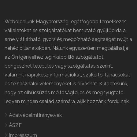
Weboldalunk Magyarország legátfogóbb temetkezési
vállalatokat és szolgáltatókat bemutató gyűjtőoldala,
amely átlátható, gyors és megbízható segítséget nyújt a
nehéz pillanatokban. Nálunk egyszerűen megtalálhatja
az Ön igényeihez leginkább illő szolgáltatót,
böngészhet település vagy szolgáltatás szerint,
valamint naprakész információkat, szakértői tanácsokat
és felhasználói véleményeket is olvashat. Küldetésünk,
hogy az elbúcsúzás méltóságteljes és megnyugtató
legyen minden család számára, akik hozzánk fordulnak.
Adatvédelmi irányelvek
ÁSZF
Impresszum