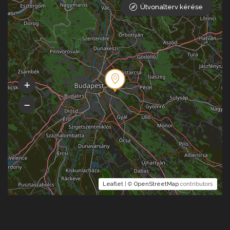
Útvonalterv kérése
Leaflet
| ©
OpenStreetMap
contributors