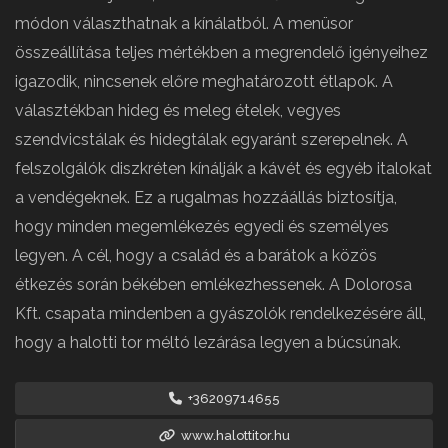
módon választhatnak a kínálatból. A menüsor
összeállítása teljes mértékben a megrendelő igényeihez
igazodik, nincsenek előre meghatározott étlapok. A
választékban hideg és meleg ételek, vegyes
szendvicstálak és hidegtálak egyaránt szerepelnek. A
felszolgálók diszkréten kínálják a kávét és egyéb italokat
a vendégeknek. Ez a rugalmas hozzáállás biztosítja,
hogy minden megemlékezés egyedi és személyes
legyen. A cél, hogy a család és a barátok a közös
étkezés során békében emlékezhessenek. A Dolorosa
Kft. csapata mindenben a gyászolók rendelkezésére áll,
hogy a halotti tor méltó lezárása legyen a búcsúnak.
+36209714655
www.halottitor.hu