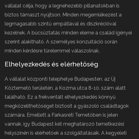
vállalat célja, hogy a legnehezebb pillanatokban is
biztos támaszt nyújtson. Minden megemlékezést a
legmagasabb szintű empátiával és diszkrécióval
kezelnek. A búcsúztatás minden eleme a család igényei
szerint alakítható. A személyes konzultáció során
minden kérdésre türelemmel válaszolnak.
Elhelyezkedés és elérhetőség
A vállalat központi telephelye Budapesten, az Új
Köztemető területén, a Kozma utca 8-10. szám alatt
található. Ez a frekventált elhelyezkedés könnyű
megközelíthetőséget biztosít a gyászoló családtagok
számára. Emellett a Farkasréti Temetőben is jelen
vannak, így Budapest két meghatározó temetkezési
helyszínén is elérhetőek a szolgáltatásaik. A kegyeleti