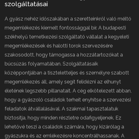
szolgáltatásai
A gyász nehéz időszakában a szeretteinkről való méltó
megemlékezés kiemelt fontossággal bír. A budapesti
székhelyű temetkezési szolgáltató vállalat a kegyeleti
megemlékezések és halotti torok szervezésére
szakosodott, hogy támogassa a hozzátartozókat a
búcsúzás folyamatában. Szolgáltatásaik
középpontjában a tiszteletteljes és személyre szabott
megemlékezés áll, amely segít felidézni az elhunyt
életének legszebb pillanatait. A cég elkötelezett abban,
hogy a gyászoló családok terheit enyhítse a szervezési
feladatok átvállalásával. A szakmai tapasztalatuk
biztosítja, hogy minden részletre odafigyeljenek. Ez
lehetővé teszi a családok számára, hogy kizárólag a
gyászukra és az emlékezésre koncentrálhassanak. A