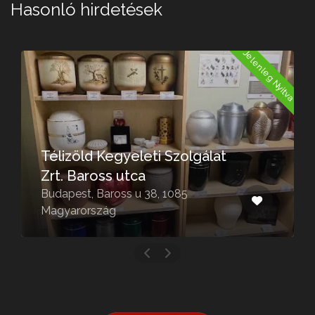
Hasonló hirdetések
a
Jelenleg Nyitva
Télizöld Kegyeleti Szolgálat
Zrt. Baross utca
Budapest, Baross u 38, 1085
Magyarország