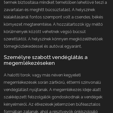
termek biztosítása mindkét temetőben lehetővé teszi a
zavartalan és meghitt búcsúztatást. A helyszínek
kialakításánál fontos szempont volt a csendes, békés
környezet megteremtése. A hozzátartozók így méltó
körülmények között vehetnek végső búcsút
szerettüktől. A helyszínek könnyen megközelíthetőek
tömegközlekedéssel és autóval egyaránt.
Személyre szabott vendéglátás a
megemlékezéseken
A halotti torok, vagy más néven kegyeleti
megemlékezések során zártkörű, éttermi színvonalú
vendéglátást nyújtanak. A megemlékezés ideje alatt
szakképzett felszolgálók gondoskodnak a vendégek
kényelméről. Az étkezések jellemzően büféasztalos
formában zajlanak, ahol a résztvevők önkiszolgáló