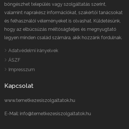
böngészhet település vagy szolgáltatás szerint,
valamint naprakész információkat, szakértői tanácsokat
és felhasználói véleményeket is olvashat. Küldetésünk,
hogy az elbúcsúzás méltóságteljes és megnyugtató
legyen minden család számára, akik hozzánk fordulnak.
Adatvédelmi irányelvek
ÁSZF
Impresszum
Kapcsolat
www.temetkezesiszolgaltatok.hu
E-Mail: info@temetkezesiszolgaltatok.hu
French