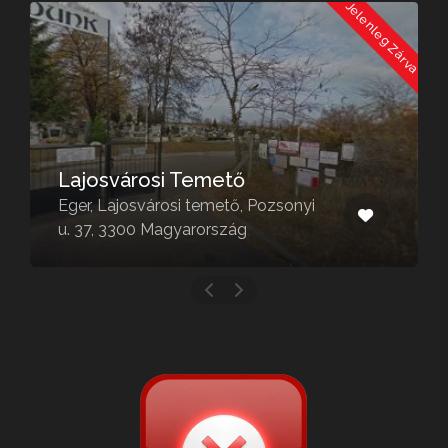
a
Jelenleg Zárva
Lajosvárosi Temető
Eger, Lajosvárosi temető, Pozsonyi
u. 37, 3300 Magyarország