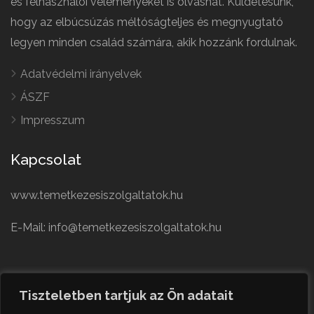
és felhasználói véleményeket is olvashat. Küldetésünk,
hogy az elbúcsúzás méltóságteljes és megnyugtató
legyen minden család számára, akik hozzánk fordulnak.
Adatvédelmi irányelvek
ÁSZF
Impresszum
Kapcsolat
www.temetkezesiszolgaltatok.hu
E-Mail: info@temetkezesiszolgaltatok.hu
French
Polish
Tiszteletben tartjuk az Ön adatait
German
© Minden jog fenntartva