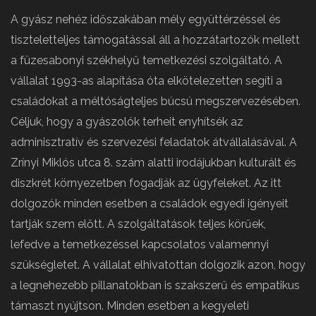
A gyász nehéz időszakában mély együttérzéssel és
tiszteletteljes támogatással áll a hozzátartozók mellett
a füzesabonyi székhelyű temetkezési szolgáltató. A
vállalat 1993-as alapítása óta elkötelezetten segíti a
családokat a méltóságteljes búcsú megszervezésében.
Céljuk, hogy a gyászolók terheit enyhítsék az
adminisztratív és szervezési feladatok átvállalásával. A
Zrínyi Miklós utca 8. szám alatti irodájukban kulturált és
diszkrét környezetben fogadják az ügyfeleket. Az itt
dolgozók minden esetben a családok egyedi igényeit
tartják szem előtt. A szolgáltatások teljes körűek,
lefedve a temetkezéssel kapcsolatos valamennyi
szükségletet. A vállalat elhivatottan dolgozik azon, hogy
a legnehezebb pillanatokban is szakszerű és empatikus
támaszt nyújtson. Minden esetben a kegyeleti