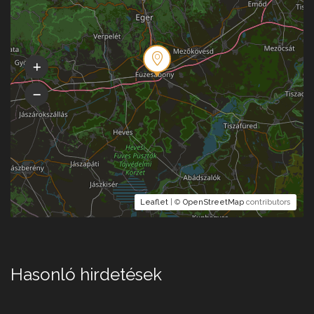
Leaflet
| ©
OpenStreetMap
contributors
Hasonló hirdetések