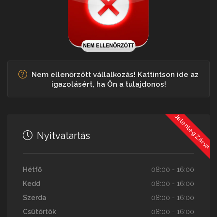
Nem ellenőrzött vállalkozás! Kattintson ide az
igazolásért, ha Ön a tulajdonos!
Jelenleg Zárva
Nyitvatartás
Hétfő
08:00 - 16:00
Kedd
08:00 - 16:00
Szerda
08:00 - 16:00
Csütörtök
08:00 - 16:00