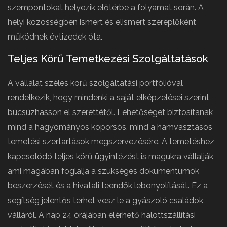
szempontokat helyezik előtérbe a folyamat során. A
helyi közösségben ismert és elismert szereplőként
működnek évtizedek óta.
Teljes Körű Temetkezési Szolgáltatások
A vállalat széles körű szolgáltatási portfólióval
rendelkezik, hogy mindenki a saját elképzelései szerint
búcsúzhasson el szerettétől. Lehetőséget biztosítanak
mind a hagyományos koporsós, mind a hamvasztásos
temetési szertartások megszervezésére. A temetéshez
kapcsolódó teljes körű ügyintézést is magukra vállalják,
ami magában foglalja a szükséges dokumentumok
beszerzését és a hivatali teendők lebonyolítását. Ez a
segítség jelentős terhet vesz le a gyászoló családok
válláról. A nap 24 órájában elérhető halottszállítási