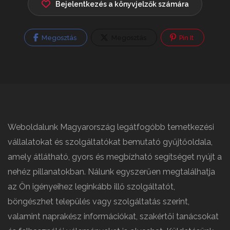
Bejelentkezés a könyvjelzők számára
Megosztás
Megosztás
Pin It
Weboldalunk Magyarország legátfogóbb temetkezési
vállalatokat és szolgáltatókat bemutató gyűjtőoldala,
amely átlátható, gyors és megbízható segítséget nyújt a
nehéz pillanatokban. Nálunk egyszerűen megtalálhatja
az Ön igényeihez leginkább illő szolgáltatót,
böngészhet település vagy szolgáltatás szerint,
valamint naprakész információkat, szakértői tanácsokat