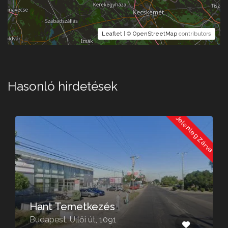
Leaflet
| ©
OpenStreetMap
contributors
Hasonló hirdetések
a
Jelenleg Zárva
Hant Temetkezés
Budapest, Üllői út, 1091