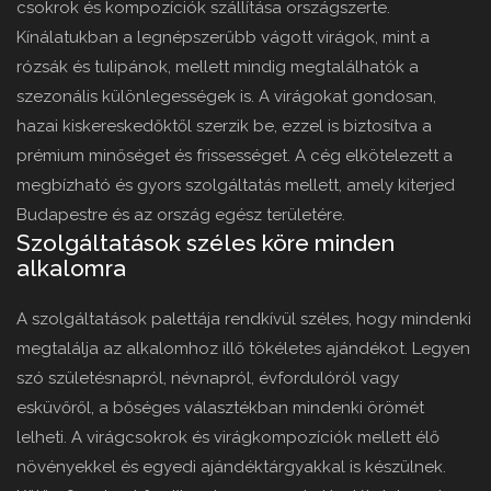
csokrok és kompozíciók szállítása országszerte.
Kínálatukban a legnépszerűbb vágott virágok, mint a
rózsák és tulipánok, mellett mindig megtalálhatók a
szezonális különlegességek is. A virágokat gondosan,
hazai kiskereskedőktől szerzik be, ezzel is biztosítva a
prémium minőséget és frissességet. A cég elkötelezett a
megbízható és gyors szolgáltatás mellett, amely kiterjed
Budapestre és az ország egész területére.
Szolgáltatások széles köre minden
alkalomra
A szolgáltatások palettája rendkívül széles, hogy mindenki
megtalálja az alkalomhoz illő tökéletes ajándékot. Legyen
szó születésnapról, névnapról, évfordulóról vagy
esküvőről, a bőséges választékban mindenki örömét
lelheti. A virágcsokrok és virágkompozíciók mellett élő
növényekkel és egyedi ajándéktárgyakkal is készülnek.