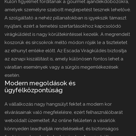
Külön figyelmet fordítanak a gourmet ajándékdobozokra,
amelyek személyre szabott meglepetést tesznek lehetővé.
A szolgáltató a nehéz pillanatokban is igyekszik támaszt
nyújtani, ezért a temetési szertartásokhoz kapcsolódó
virágküldést is nagy körültekintéssel kezelik. A megrendelt
koszorúk és sírcsokrok méltó módon róják le a tiszteletet
az elhunyt emléke előtt. Az Escada Virágküldés biztosítja
az aznapi kiszállítást is, amely különösen fontos lehet a
váratlan események vagy a sürgős megemlékezések
esetén.
Modern megoldások és
ügyfélközpontúság
A vállalkozás nagy hangsúlyt fektet a modern kor
elvárásainak való megfelelésre, ezért felhasználóbarát
weboldalt üzemeltet. Az online felületen a vásárlók
könnyedén leadhatják rendeléseiket, és biztonságos