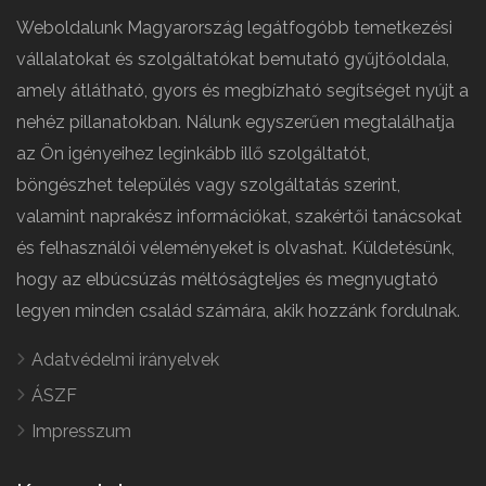
Weboldalunk Magyarország legátfogóbb temetkezési
vállalatokat és szolgáltatókat bemutató gyűjtőoldala,
amely átlátható, gyors és megbízható segítséget nyújt a
nehéz pillanatokban. Nálunk egyszerűen megtalálhatja
az Ön igényeihez leginkább illő szolgáltatót,
böngészhet település vagy szolgáltatás szerint,
valamint naprakész információkat, szakértői tanácsokat
és felhasználói véleményeket is olvashat. Küldetésünk,
hogy az elbúcsúzás méltóságteljes és megnyugtató
legyen minden család számára, akik hozzánk fordulnak.
Adatvédelmi irányelvek
ÁSZF
Impresszum