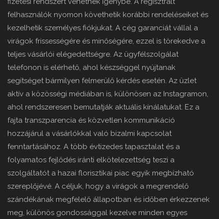
fizetési rendszert vehetnek igénybe. A regisztrált
felhasználók nyomon követhetik korábbi rendeléseiket és
kezelhetik személyes fiókjukat. A cég garanciát vállal a
virágok frissességére és minőségére, ezzel is törekedve a
teljes vásárlói elégedettségre. Az ügyfélszolgálat
telefonon is elérhető, ahol készséggel nyújtanak
segítséget bármilyen felmerülő kérdés esetén. Az üzlet
aktív a közösségi médiában is, különösen az Instagramon,
ahol rendszeresen bemutatják aktuális kínálatukat. Ez a
fajta transzparencia és közvetlen kommunikáció
hozzájárul a vásárlókkal való bizalmi kapcsolat
fenntartásához. A több évtizedes tapasztalat és a
folyamatos fejlődés iránti elkötelezettség teszi a
szolgáltatót a hazai florisztikai piac egyik megbízható
szereplőjévé. A céljuk, hogy a virágok a megrendelő
szándékának megfelelő állapotban és időben érkezzenek
meg, különös gondossággal kezelve minden egyes