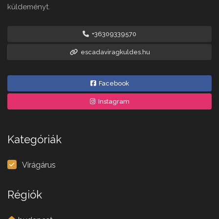
küldeményt.
+36309339570
escadaviragkuldes.hu
Facebook
Instagram
Kategóriák
Virágárus
Régiók