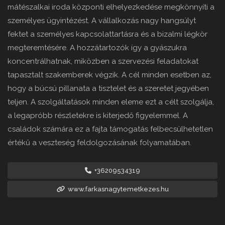
mátészalkai iroda központi elhelyezkedése megkönnyíti a
személyes ügyintézést. A vállalkozás nagy hangsúlyt
fektet a személyes kapcsolattartásra és a bizalmi légkör
megteremtésére. A hozzátartozók így a gyászukra
koncentrálhatnak, miközben a szervezési feladatokat
tapasztalt szakemberek végzik. A cél minden esetben az,
hogy a búcsú pillanata a tisztelet és a szeretet jegyében
teljen. A szolgáltatások minden eleme ezt a célt szolgálja,
a legapróbb részletekre is kiterjedő figyelemmel. A
családok számára ez a fajta támogatás felbecsülhetetlen
értékű a veszteség feldolgozásának folyamatában.
+36209534319
www.farkasnagytemetkezes.hu