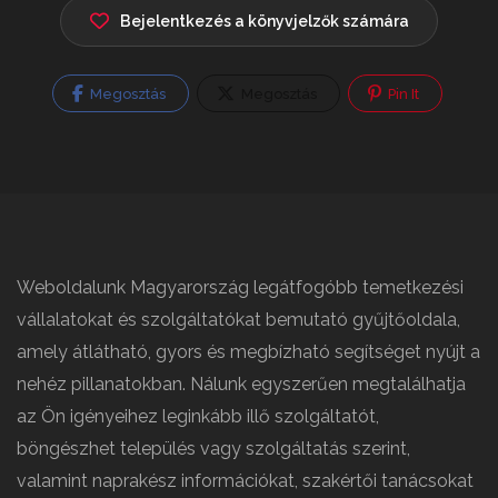
Bejelentkezés a könyvjelzők számára
Megosztás
Megosztás
Pin It
Weboldalunk Magyarország legátfogóbb temetkezési
vállalatokat és szolgáltatókat bemutató gyűjtőoldala,
amely átlátható, gyors és megbízható segítséget nyújt a
nehéz pillanatokban. Nálunk egyszerűen megtalálhatja
az Ön igényeihez leginkább illő szolgáltatót,
böngészhet település vagy szolgáltatás szerint,
valamint naprakész információkat, szakértői tanácsokat