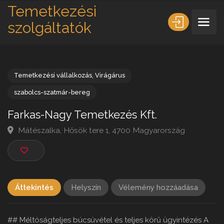
Temetkezési
szolgáltatók
Temetkezési vállalkozás
,
Virágárus
szabolcs-szatmár-bereg
Farkas-Nagy Temetkezés Kft.
Mátészalka, Hősök tere 1, 4700 Magyarország
Áttekintés
Helyszín
Vélemény hozzáadása
## Méltóságteljes búcsúvétel és teljes körű ügyintézés A