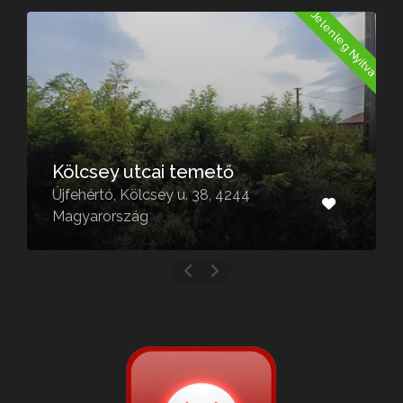
a
Jelenleg Nyitva
Kölcsey utcai temető
Újfehértó, Kölcsey u. 38, 4244
Magyarország