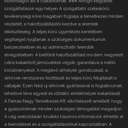
biztonságot ad a családoknak. ### Átfogó kegyeleti
szolgáltatások egy helyen A szolgáltató széleskörű
tevékenységi köre magában foglalja a temetkezés minden
részletét, a halottszállítástól kezdve a síremlék
elkészítéséig. A teljes körű ügyintézés keretében
segítséget nyújtanak a szükséges dokumentumok
beszerzésében és az adminisztratív teendők
elvégzésében. A belföldi halottszállítást modern, kegyeleti
célra kialakított járművekkel végzik, garantálva a méltó
körülményeket. A meglévő sírhelyek gondozását, a
sírkövek rendszeres tisztítását és teljes körű felújítását is
vállalják. Ezen felül új sírkövek gyártásával is foglalkoznak,
lehetővé téve egyedi és időtálló emlékhelyek kialakítását.
A Farkas-Nagy Temetkezés Kft. elkötelezett amellett, hogy
a gyászolóknak minden szükséges támogatást megadjon.
A cég weboldalán további hasznos információk érhetők el
a teendőkkel és a szolgáltatásokkal kapcsolatban. A