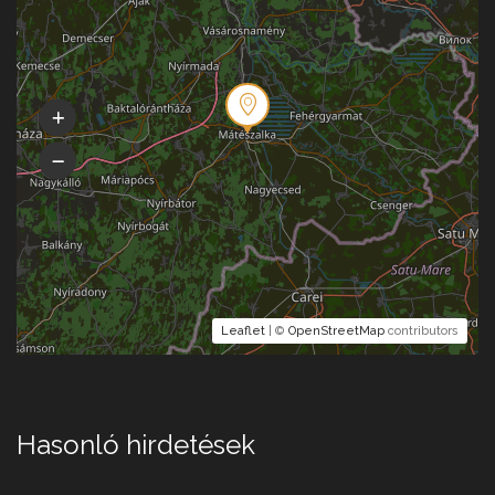
Leaflet
| ©
OpenStreetMap
contributors
Hasonló hirdetések