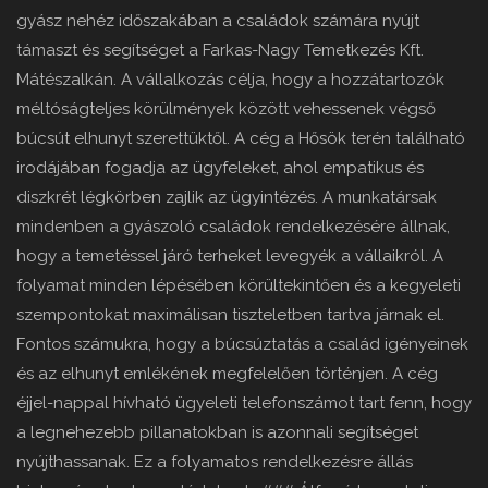
gyász nehéz időszakában a családok számára nyújt
támaszt és segítséget a Farkas-Nagy Temetkezés Kft.
Mátészalkán. A vállalkozás célja, hogy a hozzátartozók
méltóságteljes körülmények között vehessenek végső
búcsút elhunyt szerettüktől. A cég a Hősök terén található
irodájában fogadja az ügyfeleket, ahol empatikus és
diszkrét légkörben zajlik az ügyintézés. A munkatársak
mindenben a gyászoló családok rendelkezésére állnak,
hogy a temetéssel járó terheket levegyék a vállaikról. A
folyamat minden lépésében körültekintően és a kegyeleti
szempontokat maximálisan tiszteletben tartva járnak el.
Fontos számukra, hogy a búcsúztatás a család igényeinek
és az elhunyt emlékének megfelelően történjen. A cég
éjjel-nappal hívható ügyeleti telefonszámot tart fenn, hogy
a legnehezebb pillanatokban is azonnali segítséget
nyújthassanak. Ez a folyamatos rendelkezésre állás