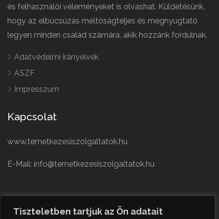
és felhasználói véleményeket is olvashat. Küldetésünk,
hogy az elbúcsúzás méltóságteljes és megnyugtató
legyen minden család számára, akik hozzánk fordulnak.
Adatvédelmi irányelvek
ÁSZF
Impresszum
Kapcsolat
www.temetkezesiszolgaltatok.hu
E-Mail: info@temetkezesiszolgaltatok.hu
French
Polish
Tiszteletben tartjuk az Ön adatait
German