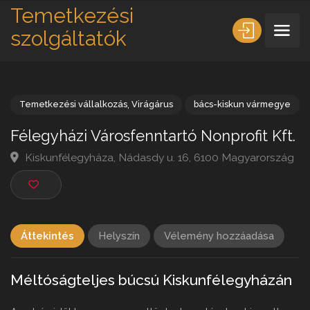
Temetkezési
szolgáltatók
Temetkezési vállalkozás
,
Virágárus
bács-kiskun vármeg
Félegyházi Városfenntartó Nonprofit Kf
Kiskunfélegyháza, Nádasdy u. 16, 6100 Magyarorsz
Áttekintés
Helyszín
Vélemény hozzáadása
Méltóságteljes búcsú Kiskunfélegyházán