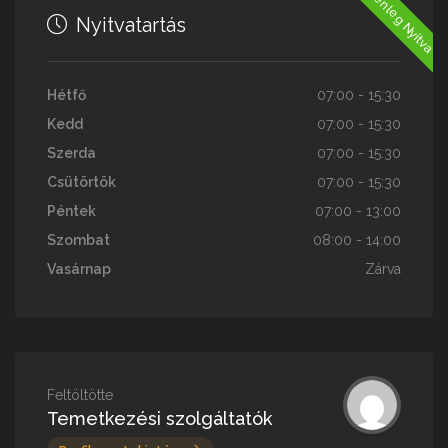
Jelenleg Nyitva
Nyitvatartás
Hétfő
07:00 - 15:30
Kedd
07:00 - 15:30
Szerda
07:00 - 15:30
Csütörtök
07:00 - 15:30
Péntek
07:00 - 13:00
Szombat
08:00 - 14:00
Vasárnap
Zárva
Feltöltötte
Temetkezési szolgáltatók