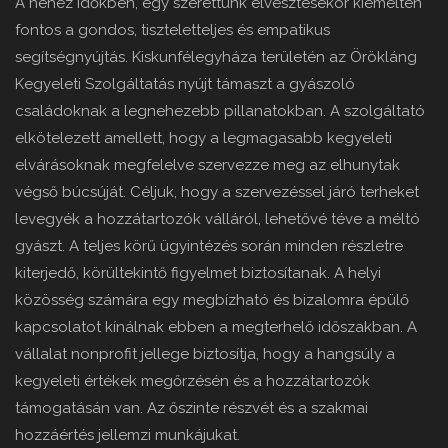
A nehéz időkben, egy szerettünk elvesztésekor kiemelten
fontos a gondos, tiszteletteljes és empatikus
segítségnyújtás. Kiskunfélegyháza területén az Örökláng
Kegyeleti Szolgáltatás nyújt támaszt a gyászoló
családoknak a legnehezebb pillanatokban. A szolgáltató
elkötelezett amellett, hogy a legmagasabb kegyeleti
elvárásoknak megfelelve szervezze meg az elhunytak
végső búcsúját. Céljuk, hogy a szervezéssel járó terheket
levegyék a hozzátartozók válláról, lehetővé téve a méltó
gyászt. A teljes körű ügyintézés során minden részletre
kiterjedő, körültekintő figyelmet biztosítanak. A helyi
közösség számára egy megbízható és bizalomra épülő
kapcsolatot kínálnak ebben a megterhelő időszakban. A
vállalat nonprofit jellege biztosítja, hogy a hangsúly a
kegyeleti értékek megőrzésén és a hozzátartozók
támogatásán van. Az őszinte részvét és a szakmai
hozzáértés jellemzi munkájukat.