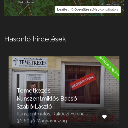
Leaflet
| ©
OpenStreetMap
contributors
Hasonló hirdetések
a
Jelenleg Nyitva
Temetkezés
Kunszentmiklós Bacsó
Szabó László
Kunszentmiklós, Rákóczi Ferenc út
32, 6090 Magyarország