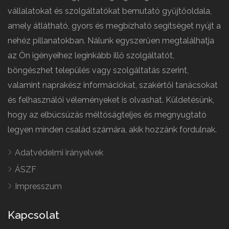
vállalatokat és szolgáltatókat bemutató gyűjtőoldala,
amely átlátható, gyors és megbízható segítséget nyújt a
nehéz pillanatokban. Nálunk egyszerűen megtalálhatja
az Ön igényeihez leginkább illő szolgáltatót,
böngészhet település vagy szolgáltatás szerint,
valamint naprakész információkat, szakértői tanácsokat
és felhasználói véleményeket is olvashat. Küldetésünk,
hogy az elbúcsúzás méltóságteljes és megnyugtató
legyen minden család számára, akik hozzánk fordulnak.
Adatvédelmi irányelvek
ÁSZF
Impresszum
Kapcsolat