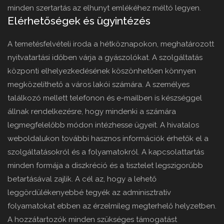
minden szertartás az elhunyt emlékéhez méltó legyen.
Elérhetőségek és ügyintézés
A temetésfelvételi iroda a hétköznapokon, meghatározott
nyitvatartási időben várja a gyászolókat. A szolgáltatás
központi elhelyezkedésének köszönhetően könnyen
megközelíthető a város lakói számára. A személyes
találkozó mellett telefonon és e-mailben is készséggel
állnak rendelkezésre, hogy mindenki a számára
legmegfelelőbb módon intézhesse ügyeit. A hivatalos
weboldalukon további hasznos információk érhetők el a
szolgáltatásokról és a folyamatokról. A kapcsolattartás
minden formája a diszkréció és a tisztelet legszigorúbb
betartásával zajlik. A cél az, hogy a lehető
leggördülékenyebbé tegyék az adminisztratív
folyamatokat ebben az érzelmileg megterhelő helyzetben.
A hozzátartozók minden szükséges támogatást