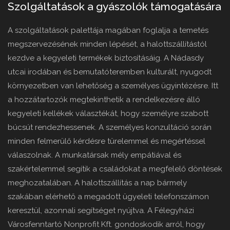
Szolgáltatások a gyászolók támogatására
A szolgáltatások palettája magában foglalja a temetés
megszervezésének minden lépését, a halottszállítástól
kezdve a kegyeleti termékek biztosításáig. A Nádasdy
utcai irodában és bemutatóteremben kulturált, nyugodt
környezetben van lehetőség a személyes ügyintézésre. Itt
a hozzátartozók megtekinthetik a rendelkezésre álló
kegyeleti kellékek választékát, hogy személyre szabott
búcsút rendezhessenek. A személyes konzultáció során
minden felmerülő kérdésre türelemmel és megértéssel
válaszolnak. A munkatársak mély empátiával és
szakértelemmel segítik a családokat a megfelelő döntések
meghozatalában. A halottszállítás a nap bármely
szakában elérhető a megadott ügyeleti telefonszámon
keresztül, azonnali segítséget nyújtva. A Félegyházi
Városfenntartó Nonprofit Kft. gondoskodik arról, hogy