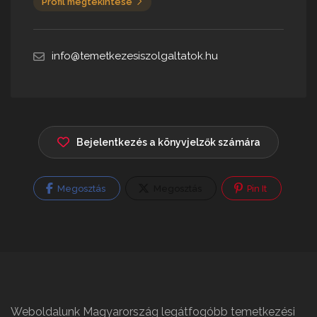
Profil megtekintése
info@temetkezesiszolgaltatok.hu
Bejelentkezés a könyvjelzők számára
Megosztás
Megosztás
Pin It
Weboldalunk Magyarország legátfogóbb temetkezési