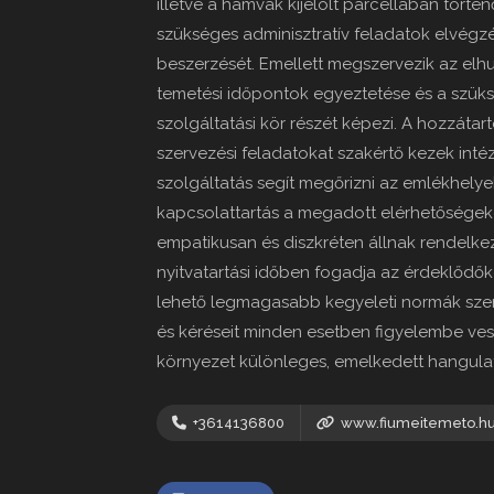
illetve a hamvak kijelölt parcellában tört
szükséges adminisztratív feladatok elvégzé
beszerzését. Emellett megszervezik az elhu
temetési időpontok egyeztetése és a szüksé
szolgáltatási kör részét képezi. A hozzáta
szervezési feladatokat szakértő kezek inté
szolgáltatás segít megőrizni az emlékhelyek
kapcsolattartás a megadott elérhetőségeke
empatikusan és diszkréten állnak rendelke
nyitvatartási időben fogadja az érdeklődők
lehető legmagasabb kegyeleti normák szeri
és kéréseit minden esetben figyelembe vesz
környezet különleges, emelkedett hangula
+3614136800
www.fiumeitemeto.h