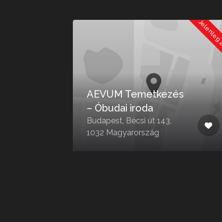
Jelenleg Nyitva
Jelenleg
 –
24
AEVUM Temetkezés
– Óbudai iroda
t
Budapest, Bécsi út 143,
1032 Magyarország