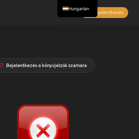
Hungarian
Bejelentkezés
English
Czech
German
Polish
French
Bejelentkezés a könyvjelzők számára