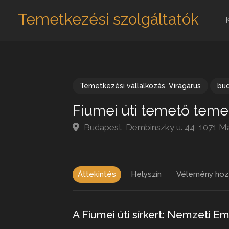
Temetkezési szolgáltatók
Temetkezési vállalkozás
,
Virágárus
bu
Fiumei úti temető teme
Budapest, Dembinszky u. 44, 1071 M
Áttekintés
Helyszín
Vélemény hoz
A Fiumei úti sírkert: Nemzeti 