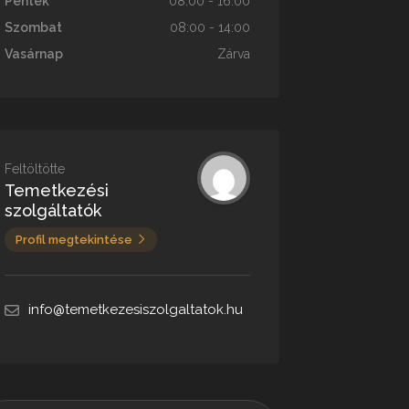
Péntek
08:00 - 16:00
Szombat
08:00 - 14:00
Vasárnap
Zárva
Feltöltötte
Temetkezési
szolgáltatók
Profil megtekintése
info@temetkezesiszolgaltatok.hu