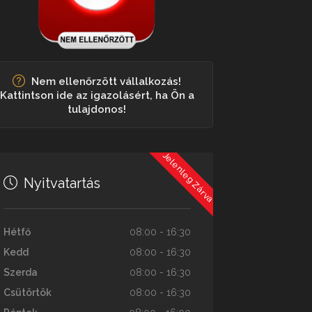
Nem ellenőrzött vállalkozás!
Kattintson ide az igazolásért, ha Ön a
tulajdonos!
Jelenleg Zárva
Nyitvatartás
Hétfő
08:00 - 16:30
Kedd
08:00 - 16:30
Szerda
08:00 - 16:30
Csütörtök
08:00 - 16:30