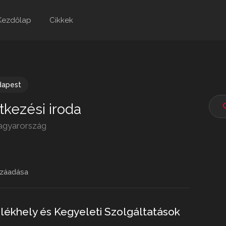
Kezdőlap
Cikkek
dapest
tkezési iroda
agyarország
záadása
Emlékhely és Kegyeleti Szolgáltatások