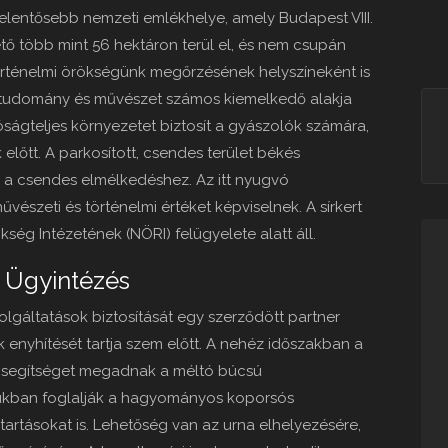
gjelentősebb nemzeti emlékhelye, amely Budapest VIII.
ető több mint 56 hektáron terül el, és nem csupán
örténelmi örökségünk megőrzésének helyszíneként is
m, tudomány és művészet számos kiemelkedő alakja
ságteljes környezetet biztosít a gyászolók számára,
k előtt. A parkosított, csendes terület békés
a csendes elmélkedéshez. Az itt nyugvó
észeti és történelmi értéket képviselnek. A sírkert
ség Intézetének (NÖRI) felügyelete alatt áll.
s Ügyintézés
olgáltatások biztosítását egy szerződött partner
 enyhítését tartja szem előtt. A nehéz időszakban a
 segítséget megadnak a méltó búcsú
ukban foglalják a hagyományos koporsós
artásokat is. Lehetőség van az urna elhelyezésére,