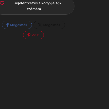
Bejelentkezés a könyvjelzők
számára
Megosztás
Megosztás
Pin It