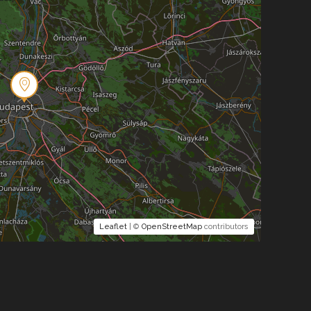
Leaflet
| ©
OpenStreetMap
contributors