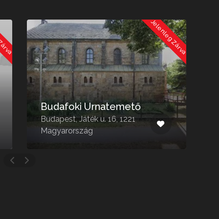
 Zárva
Jelenleg Zárva
Budafoki Urnatemető
Budapest, Játék u. 16, 1221
B
Magyarország
1