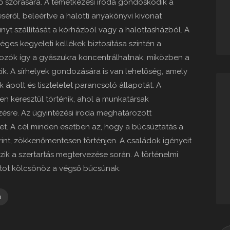
énő szórására. A temetkezési iroda gondoskodik a
séről, beleértve a halotti anyakönyvi kivonat
nyt szállítását a kórházból vagy a halottasházból. A
ges kegyeleti kellékek biztosítása szintén a
rtozók így a gyászukra koncentrálhatnak, miközben a
zik. A sírhelyek gondozására is van lehetőség, amely
 ápolt és tiszteletet parancsoló állapotát. A
n keresztül történik, ahol a munkatársak
zésre. Az ügyintézési iroda meghatározott
et. A cél minden esetben az, hogy a búcsúztatás a
nt, zökkenőmentesen történjen. A családok igényeit
ik a szertartás megtervezése során. A történelmi
tot kölcsönöz a végső búcsúnak.
u