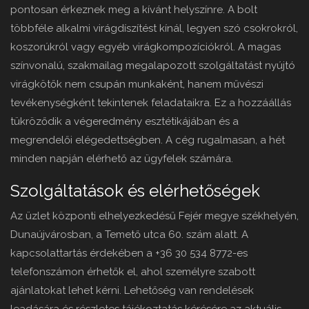
pontosan érkeznek meg a kívánt helyszínre. A bolt
többféle alkalmi virágdíszítést kínál, legyen szó csokrokról,
koszorúkról vagy egyéb virágkompozíciókról. A magas
színvonalú, szakmailag megalapozott szolgáltatást nyújtó
virágkötők nem csupán munkaként, hanem művészi
tevékenységként tekintenek feladataikra. Ez a hozzáállás
tükröződik a végeredmény esztétikájában és a
megrendelői elégedettségben. A cég rugalmasan, a hét
minden napján elérhető az ügyfelek számára.
Szolgáltatások és elérhetőségek
Az üzlet központi elhelyezkedésű Fejér megye székhelyén,
Dunaújvárosban, a Temető utca 60. szám alatt. A
kapcsolattartás érdekében a +36 30 534 8772-es
telefonszámon érhetők el, ahol személyre szabott
ajánlatokat lehet kérni. Lehetőség van rendelések