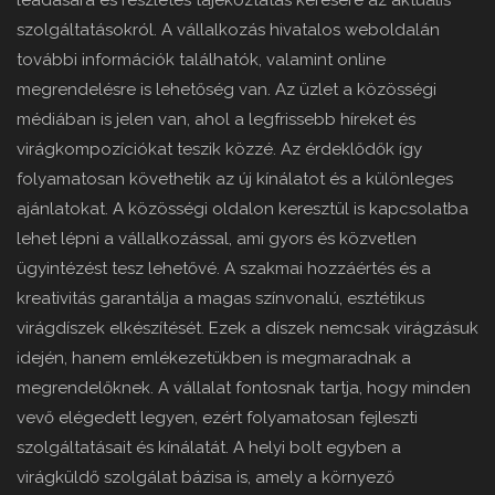
leadására és részletes tájékoztatás kérésére az aktuális
szolgáltatásokról. A vállalkozás hivatalos weboldalán
további információk találhatók, valamint online
megrendelésre is lehetőség van. Az üzlet a közösségi
médiában is jelen van, ahol a legfrissebb híreket és
virágkompozíciókat teszik közzé. Az érdeklődők így
folyamatosan követhetik az új kínálatot és a különleges
ajánlatokat. A közösségi oldalon keresztül is kapcsolatba
lehet lépni a vállalkozással, ami gyors és közvetlen
ügyintézést tesz lehetővé. A szakmai hozzáértés és a
kreativitás garantálja a magas színvonalú, esztétikus
virágdíszek elkészítését. Ezek a díszek nemcsak virágzásuk
idején, hanem emlékezetükben is megmaradnak a
megrendelőknek. A vállalat fontosnak tartja, hogy minden
vevő elégedett legyen, ezért folyamatosan fejleszti
szolgáltatásait és kínálatát. A helyi bolt egyben a
virágküldő szolgálat bázisa is, amely a környező