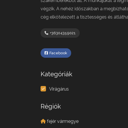
szakemberekből áll. A munkájukat a legm
végzik. A nehéz időszakban a megbízhatós
cég elkötelezett a tisztességes és átláth
+36304359021
Facebook
Kategóriák
Virágárus
Régiók
fejér vármegye