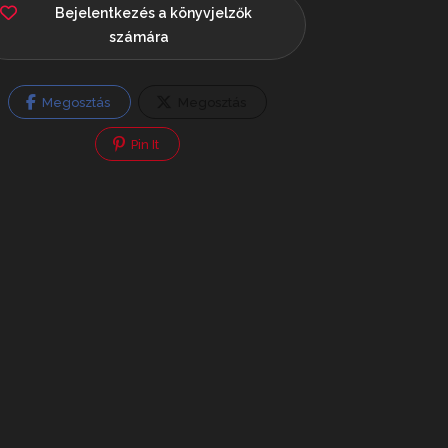
Bejelentkezés a könyvjelzők
számára
Megosztás
Megosztás
Pin It