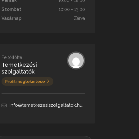
Péntek
10:00 - 18:00
Szombat
10:00 - 13:00
Vasárnap
Zárva
Feltöltötte
Temetkezési
szolgáltatók
Profil megtekintése
info@temetkezesiszolgaltatok.hu