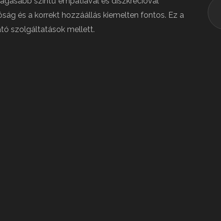
agasabb szintű empátiával és diszkrécióval
ág és a korrekt hozzáállás kiemelten fontos. Ez a
ató szolgáltatások mellett.