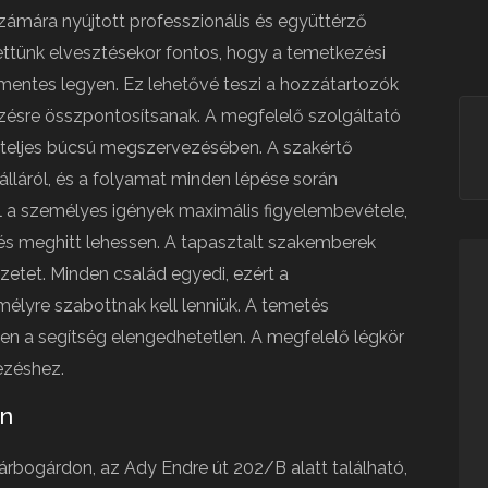
ámára nyújtott professzionális és együttérző
rettünk elvesztésekor fontos, hogy a temetkezési
őmentes legyen. Ez lehetővé teszi a hozzátartozók
ésre összpontosítsanak. A megfelelő szolgáltató
gteljes búcsú megszervezésében. A szakértő
álláról, és a folyamat minden lépése során
cél a személyes igények maximális figyelembevétele,
s meghitt lehessen. A tapasztalt szakemberek
yzetet. Minden család egyedi, ezért a
élyre szabottnak kell lenniük. A temetés
n a segítség elengedhetetlen. A megfelelő légkör
ezéshez.
an
rbogárdon, az Ady Endre út 202/B alatt található,