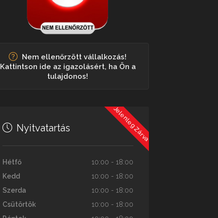
Nem ellenőrzött vállalkozás!
Kattintson ide az igazolásért, ha Ön a
tulajdonos!
Jelenleg Zárva
Nyitvatartás
Hétfő
10:00 - 18:00
Kedd
10:00 - 18:00
Szerda
10:00 - 18:00
Csütörtök
10:00 - 18:00