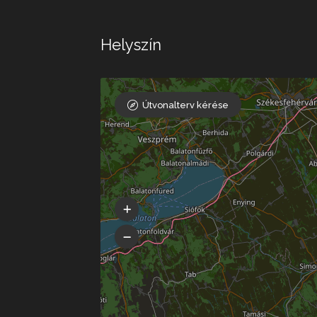
Helyszín
Útvonalterv kérése