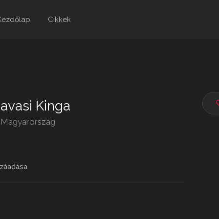
Kezdőlap
Cikkek
avasi Kinga
 Magyarország
záadása