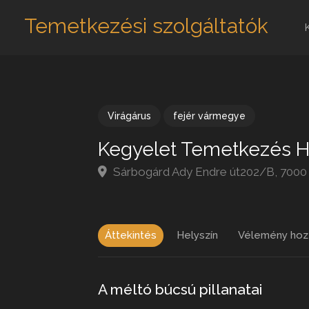
Temetkezési szolgáltatók
Virágárus
fejér vármegye
Kegyelet Temetkezés H
Sárbogárd Ady Endre út202/B, 7000
Áttekintés
Helyszín
Vélemény hoz
A méltó búcsú pillanatai