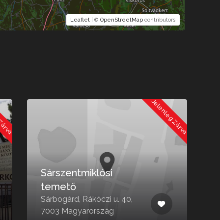
Leaflet
| ©
OpenStreetMap
contributors
 Zárva
Jelenleg Zárva
Sárszentmiklósi
temető
Sárbogárd, Rákóczi u. 40,
B
7003 Magyarország
M