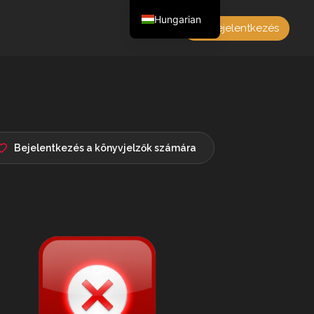
Hungarian
Bejelentkezés
English
Czech
German
Polish
French
Bejelentkezés a könyvjelzők számára