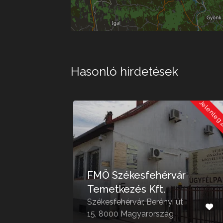
Hasonló hirdetések
Jelenleg Zárva
Jelenleg
i
FMÖ Székesfehérvár
Temetkezés Kft.
.
Székesfehérvár, Berényi út
zág
15, 8000 Magyarország