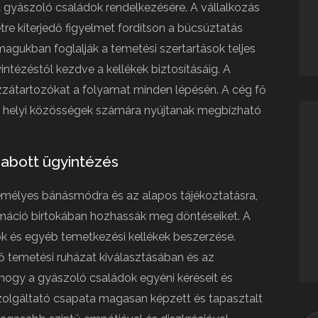
 a gyászoló családok rendelkezésére. A vállalkozás
tre kiterjedő figyelmet fordítson a búcsúztatás
agukban foglalják a temetési szertartások teljes
intézéstől kezdve a kellékek biztosításáig. A
ozzátartozókat a folyamat minden lépésén. A cég fő
 a helyi közösségek számára nyújtanak megbízható
zabott ügyintézés
zemélyes bánásmódra és az alapos tájékoztatásra,
máció birtokában hozhassák meg döntéseiket. A
ók és egyéb temetkezési kellékek beszerzése.
ő temetési ruházat kiválasztásában és az
 hogy a gyászoló családok egyéni kéréseit és
 szolgáltató csapata magasan képzett és tapasztalt