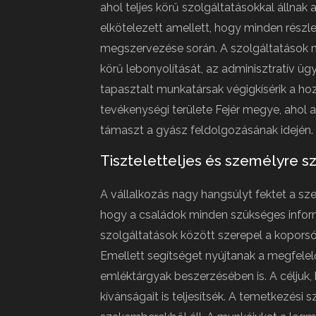
ahol teljes körű szolgáltatásokkal állnak
elkötelezett amellett, hogy minden részle
megszervezése során. A szolgáltatások m
körű lebonyolítását, az adminisztratív ügy
tapasztalt munkatársak végigkísérik a h
tevékenységi területe Fejér megye, ahol
támaszt a gyász feldolgozásának idején.
Tiszteletteljes és személyre s
A vállalkozás nagy hangsúlyt fektet a s
hogy a családok minden szükséges infor
szolgáltatások között szerepel a kopors
Emellett segítséget nyújtanak a megfelel
emléktárgyak beszerzésében is. A céljuk,
kívánságait is teljesítsék. A temetkezési