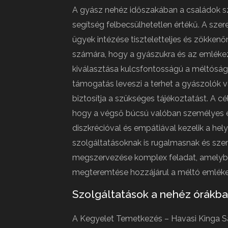
A gyász nehéz időszakában a családok sz
segítség felbecsülhetetlen értékű. A sze
ügyek intézése tiszteletteljes és zökken
számára, hogy a gyászukra és az emlékez
kiválasztása kulcsfontosságú a méltósá
támogatás leveszi a terhet a gyászolók v
biztosítja a szükséges tájékoztatást. A 
hogy a végső búcsú valóban személyes é
diszkrécióval és empátiával kezelik a hel
szolgáltatásoknak is rugalmasnak és szem
megszervezése komplex feladat, amelybe
megteremtése hozzájárul a méltó emlék
Szolgáltatások a nehéz órákb
A Kegyelet Temetkezés – Havasi Kinga Sá