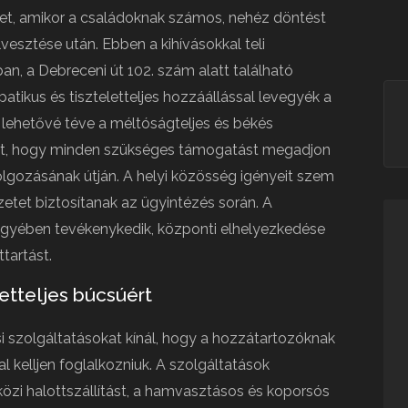
et, amikor a családoknak számos, nehéz döntést
esztése után. Ebben a kihívásokkal teli
an, a Debreceni út 102. szám alatt található
atikus és tiszteletteljes hozzáállással levegyék a
, lehetővé téve a méltóságteljes és békés
lett, hogy minden szükséges támogatást megadjon
olgozásának útján. A helyi közösség igényeit szem
zetet biztosítanak az ügyintézés során. A
gyében tevékenykedik, központi elhelyezkedése
tartást.
etteljes búcsúért
i szolgáltatásokat kínál, hogy a hozzátartozóknak
l kelljen foglalkozniuk. A szolgáltatások
özi halottszállítást, a hamvasztásos és koporsós