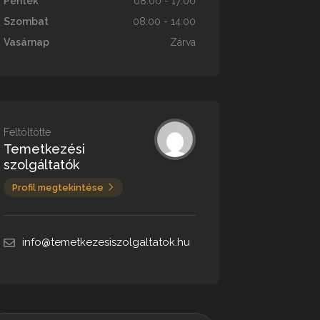
Péntek
08:00 - 17:00
Szombat
08:00 - 14:00
Vasárnap
Zárva
Feltöltötte
Temetkezési
szolgáltatók
Profil megtekintése
info@temetkezesiszolgaltatok.hu