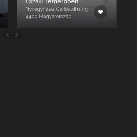
Északi Temetőben
Nyíregyháza, Garibaldi u. 59,
F
4400 Magyarország
4