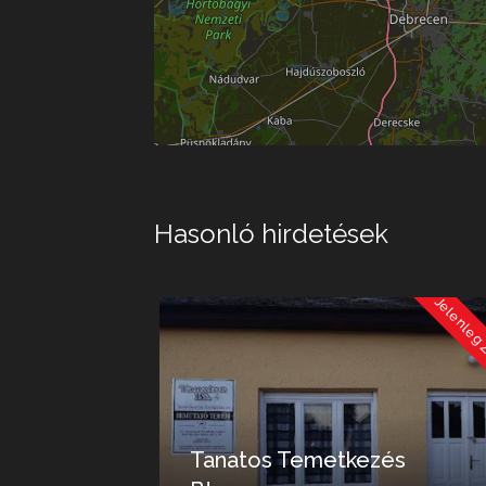
Hasonló hirdetések
Jelenleg Zárva
Jelenleg
Tanatos Temetkezés