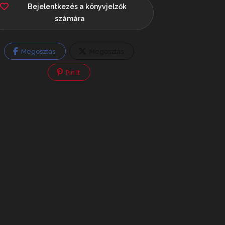
Bejelentkezés a könyvjelzők
számára
Megosztás
Megosztás
Pin It