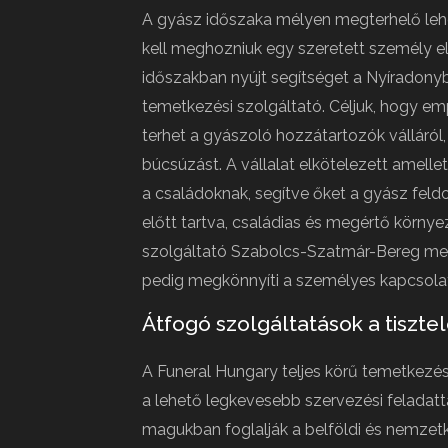
A gyász időszaka mélyen megterhelő leh
kell meghozniuk egy szeretett személy elv
időszakban nyújt segítséget a Nyíradonyb
temetkezési szolgáltató. Céljuk, hogy emp
terhet a gyászoló hozzátartozók válláról
búcsúzást. A vállalat elkötelezett amel
a családoknak, segítve őket a gyász feld
előtt tartva, családias és megértő környe
szolgáltató Szabolcs-Szatmár-Bereg me
pedig megkönnyíti a személyes kapcsolat
Átfogó szolgáltatások a tisztel
A Funeral Hungary teljes körű temetkezés
a lehető legkevesebb szervezési feladatta
magukban foglalják a belföldi és nemzetk