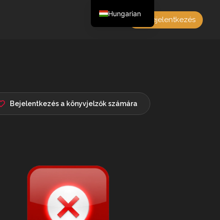
Hungarian
Bejelentkezés
English
Czech
German
Polish
French
Bejelentkezés a könyvjelzők számára