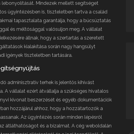
 lebonyolítását. Mindezek mellett segítséget
atos ügyintézésben is, tiszteletben tartva a család
zakmai tapasztalata garantálja, hogy a búcsúztatás
al és méltósággal valósuljon meg. A vállalat
kezésére állnak, hogy a szertartás a szeretett
áltatások kialakítása során nagy hangsúlyt
i igények tiszteletben tartására.
egítségnyújtás
 adminisztratív terhek is jelentős kihívást
 A vállalat ezért átvállalja a szükséges hivatalos
könyvi kivonat beszerzését és egyéb dokumentációk
gyban hozzájárul ahhoz, hogy a hozzátartozók a
assanak. Az ügyintézés során minden lépésről
 az átláthatóságot és a bizalmat. A cég weboldalán