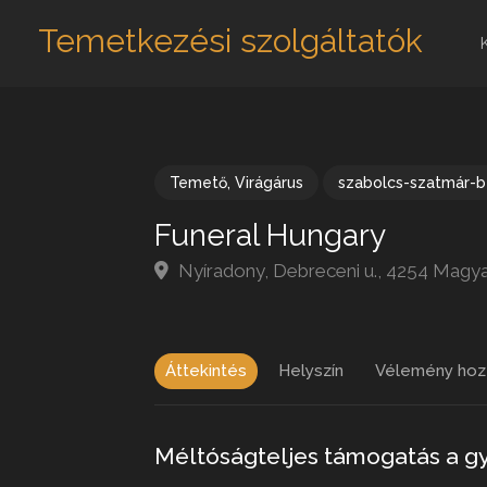
Temetkezési szolgáltatók
Temető
,
Virágárus
szabolcs-szatmár-
Funeral Hungary
Nyíradony, Debreceni u., 4254 Magy
Áttekintés
Helyszín
Vélemény hoz
Méltóságteljes támogatás a g