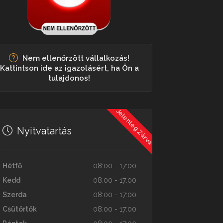
Nem ellenőrzött vállalkozás!
Kattintson ide az igazolásért, ha Ön a
tulajdonos!
Jelenleg Zárva
Nyitvatartás
Hétfő
08:00 - 17:00
Kedd
08:00 - 17:00
Szerda
08:00 - 17:00
Csütörtök
08:00 - 17:00