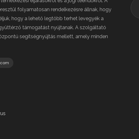
temetkezési eljárásokról és a jogi teendőkről. A
resztül folyamatosan rendelkezésre állnak, hogy
éljuk, hogy a lehető legtöbb terhet levegyék a
együttérző támogatást nyújtanak. A szolgáltató
központú segítségnyújtás mellett, amely minden
.com
rus