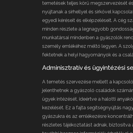
temetések teljes körű megszervezését és
nyújtanak a sírhellyel és sírkővel kapcsol
egyedi kéréseit és elképzeléseit. A cég s
minden részlete a legnagyobb gondosságg
munkatársai mindenben a gyászolók rendel
személy emlékéhez méltó legyen. A szolg
fektetnek a helyi hagyományok és a család
Adminisztratív és ügyintézési s
A temetés szervezése mellett a kapcsolódó
jelenthetnek a gyászoló családok számára.
ügyek intézését, ideértve a halotti anya
kezelését. Ez a fajta segítségnyújtás na
gyászukra és az emlékezésre koncentrálh
részletes tájékoztatást adnak, biztosítva