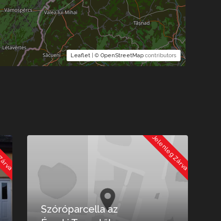
Leaflet
| ©
OpenStreetMap
contributors
 Zárva
Jelenleg Zárva
Szóróparcella az