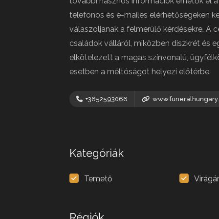
további hasznos információk érhetők el a 
telefonos és e-mailes elérhetőségeken ke
válaszoljanak a felmerülő kérdésekre. A c
családok válláról, miközben diszkrét és 
elkötelezett a magas színvonalú, ügyfél
esetben a méltóságot helyezi előtérbe.
+3652593066
www.funeralhungary
Kategóriák
Temető
Virágá
Régiók