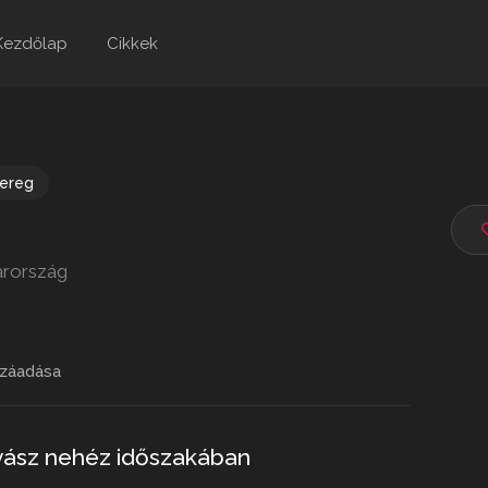
Kezdőlap
Cikkek
bereg
arország
záadása
yász nehéz időszakában