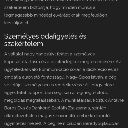
szakértelem biztosítja, hogy minden munka a
legmagasabb minőségi elvárásoknak megfelelően
készüljön el.
Személyes odafigyelés és
szakértelem
A vállalat nagy hangsúlyt fektet a személyes
kapcsolattartásra és a bizalmi légkör megteremtésére. Az
ügyfelekkel való kommunikáció során a diszkréció és az
empátia alapvető fontosságú. Nagy-Sipos István, a cég
vezetője, személyesen is rendelkezésre áll, hogy előre
egyeztetett időpontban segítsen a legmegfelelőbb
megoldás megtalálásában. A munkatársak, köztük Antalné
Boros Éva és Dankóné Szóláth Zsuzsanna, szintén
elkötelezettek a magas színvonalú, emberközpontú
ügyintézés mellett. A cég nem csupán Berettyóújfaluban,