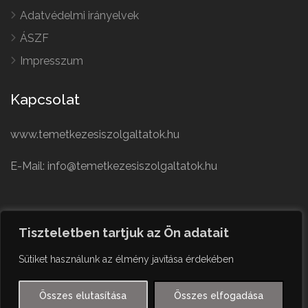
Adatvédelmi irányelvek
ÁSZF
Impresszum
Kapcsolat
www.temetkezesiszolgaltatok.hu
E-Mail: info@temetkezesiszolgaltatok.hu
French
Polish
Tiszteletben tartjuk az Ön adatait
German
© Minden jog fenntartva
Sütiket használunk az élmény javítása érdekében
Czech
English
Összes elutasítása
Összes elfogadása
Hungarian