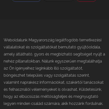
Weboldalunk Magyarország legátfogóbb temetkezési
vállalatokat és szolgáltatókat bemutató gyűjtőoldala,
amely átlátható, gyors és megbízható segítséget nyújt a
nehéz pillanatokban. Nálunk egyszerűen megtalálhatja
az Ön igényeihez leginkább illő szolgáltatót,
böngészhet település vagy szolgáltatás szerint,
valamint naprakész információkat, szakértői tanácsokat
és felhasználói véleményeket is olvashat. Küldetésünk,
hogy az elbúcsúzás méltóságteljes és megnyugtató
legyen minden család számára, akik hozzánk fordulnak.