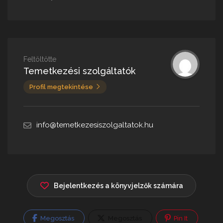
Feltöltötte
Temetkezési szolgáltatók
Profil megtekintése
info@temetkezesiszolgaltatok.hu
Bejelentkezés a könyvjelzők számára
Megosztás
Megosztás
Pin It