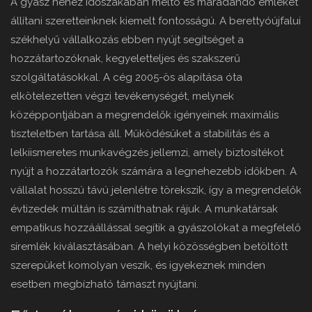
A gyász nehéz időszakában méltó és maradandó emléket
állítani szeretteinknek kiemelt fontosságú. A berettyóújfalui
székhelyű vállalkozás ebben nyújt segítséget a
hozzátartozóknak, kegyeletteljes és szakszerű
szolgáltatásokkal. A cég 2005-ös alapítása óta
elkötelezetten végzi tevékenységét, melynek
középpontjában a megrendelők igényeinek maximális
tiszteletben tartása áll. Működésüket a stabilitás és a
lelkiismeretes munkavégzés jellemzi, amely biztosítékot
nyújt a hozzátartozók számára a legnehezebb időkben. A
vállalat hosszú távú jelenlétre törekszik, így a megrendelők
évtizedek múltán is számíthatnak rájuk. A munkatársak
empatikus hozzáállással segítik a gyászolókat a megfelelő
síremlék kiválasztásában. A helyi közösségben betöltött
szerepüket komolyan veszik, és igyekeznek minden
esetben megbízható támaszt nyújtani.