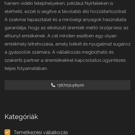
hanem vidéki telephelyeken, például Nyírteleken is
elérhető, ezzel is segítve a távolabb élő hozzátartozókat.
A szakmai tapasztalat és a minőségi anyagok használata
garantálja, hogy az elkészült síremlék méltó őrzője lesz az
elhunyt emlékének. A cél minden esetben egy olyan
emlékhely létrehozása, amely békét és nyugalmat sugároz
a gyászolók számára. A vállalkozás megbízható és
szakértő partner a síremlékekkel kapcsolatos ügyintézés
teljes folyamatában.
+36703158500
Kategóriák
Temetkezési vállalkozás