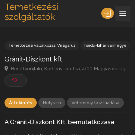
Temetkezési
szolgáltatók
Temetkezési vállalkozás
,
Virágárus
hajdú-bihar vármeg
Gránit-Diszkont kft
Berettyóújfalu, Korhány-ér utca, 4100 Magyarorszá
Áttekintés
Helyszín
Vélemény hozzáadása
A Gránit-Diszkont Kft. bemutatkozása