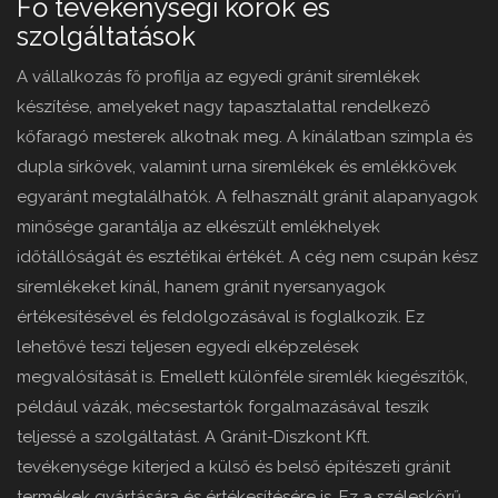
Fő tevékenységi körök és
szolgáltatások
A vállalkozás fő profilja az egyedi gránit síremlékek
készítése, amelyeket nagy tapasztalattal rendelkező
kőfaragó mesterek alkotnak meg. A kínálatban szimpla és
dupla sírkövek, valamint urna síremlékek és emlékkövek
egyaránt megtalálhatók. A felhasznált gránit alapanyagok
minősége garantálja az elkészült emlékhelyek
időtállóságát és esztétikai értékét. A cég nem csupán kész
síremlékeket kínál, hanem gránit nyersanyagok
értékesítésével és feldolgozásával is foglalkozik. Ez
lehetővé teszi teljesen egyedi elképzelések
megvalósítását is. Emellett különféle síremlék kiegészítők,
például vázák, mécsestartók forgalmazásával teszik
teljessé a szolgáltatást. A Gránit-Diszkont Kft.
tevékenysége kiterjed a külső és belső építészeti gránit
termékek gyártására és értékesítésére is. Ez a széleskörű