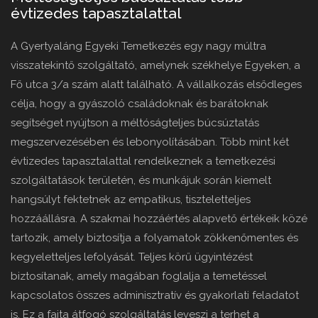
évtizedes tapasztalattal
A Gyertyaláng Egyeki Temetkezés egy nagy múltra
visszatekintő szolgáltató, amelynek székhelye Egyeken, a
Fő utca 3/a szám alatt található. A vállalkozás elsődleges
célja, hogy a gyászoló családoknak és barátoknak
segítséget nyújtson a méltóságteljes búcsúztatás
megszervezésében és lebonyolításában. Több mint két
évtizedes tapasztalattal rendelkeznek a temetkezési
szolgáltatások területén, és munkájuk során kiemelt
hangsúlyt fektetnek az empatikus, tiszteletteljes
hozzáállásra. A szakmai hozzáértés alapvető értékeik közé
tartozik, amely biztosítja a folyamatok zökkenőmentes és
kegyeletteljes lefolyását. Teljes körű ügyintézést
biztosítanak, amely magában foglalja a temetéssel
kapcsolatos összes adminisztratív és gyakorlati feladatot
is. Ez a fajta átfogó szolgáltatás leveszi a terhet a