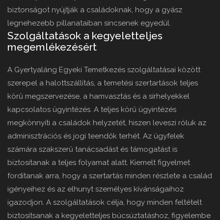
biztonságot nyújtják a családoknak, hogy a gyász
legnehezebb pillanataiban sincsenek egyedül.
Szolgáltatások a kegyeletteljes
megemlékezésért
A Gyertyaláng Egyeki Temetkezés szolgáltatásai között
szerepel a halottszállítás, a temetési szertartások teljes
körű megszervezése, a hamvasztás és a sírhelyekkel
kapcsolatos ügyintézés. A teljes körű ügyintézés
megkönnyíti a családok helyzetét, hiszen leveszi róluk az
adminisztrációs és jogi teendők terhét. Az ügyfelek
számára szakszerű tanácsadást és támogatást is
biztosítanak a teljes folyamat alatt. Kiemelt figyelmet
fordítanak arra, hogy a szertartás minden részlete a család
igényeihez és az elhunyt személyes kívánságaihoz
igazodjon. A szolgáltatások célja, hogy minden feltételt
biztosítsanak a kegyeletteljes búcsúztatáshoz, figyelembe