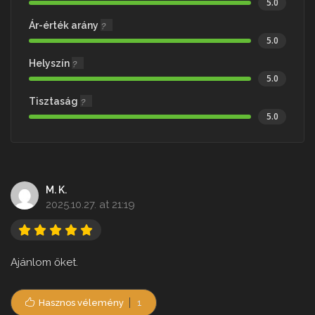
5.0
Ár-érték arány
5.0
Helyszín
5.0
Tisztaság
5.0
M. K.
2025.10.27. at 21:19
Ajánlom őket.
Hasznos vélemény
1