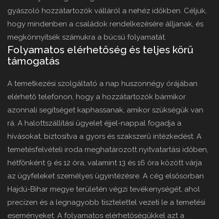
gyászoló hozzátartozók válláról a nehéz időkben. Céljuk,
hogy mindenben a családok rendelkezésére álljanak, és
megkönnyítsék számukra a búcsú folyamatát.
Folyamatos elérhetőség és teljes körű
támogatás
A temetkezési szolgáltató a nap huszonnégy órájában
elérhető telefonon, hogy a hozzátartozók bármikor
azonnali segítséget kaphassanak, amikor szükségük van
rá. A halottszállítási ügyelet éjjel-nappal fogadja a
hívásokat, biztosítva a gyors és szakszerű intézkedést. A
temetésfelvételi iroda meghatározott nyitvatartási időben,
hétfőnként 9 és 12 óra, valamint 13 és 16 óra között várja
az ügyfeleket személyes ügyintézésre. A cég elsősorban
Hajdú-Bihar megye területén végzi tevékenységét, ahol
precízen és a legnagyobb tisztelettel vezeti le a temetési
eseményeket. A folyamatos elérhetőségükkel azt a