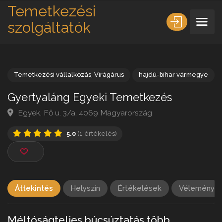
Temetkezési
szolgáltatók
Temetkezési vállalkozás
,
Virágárus
hajdú-bihar vármeg
Gyertyaláng Egyeki Temetkezés
Egyek, Fő u. 3/a, 4069 Magyarország
5.0
(1 értékelés)
Áttekintés
Helyszín
Értékelések
Vélemény h
Méltóságteljes búcsúztatás több