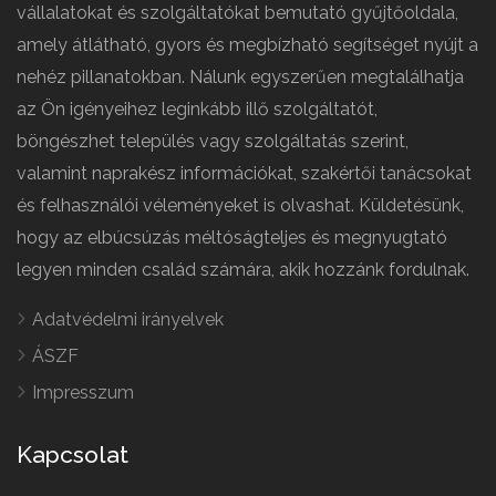
vállalatokat és szolgáltatókat bemutató gyűjtőoldala,
amely átlátható, gyors és megbízható segítséget nyújt a
nehéz pillanatokban. Nálunk egyszerűen megtalálhatja
az Ön igényeihez leginkább illő szolgáltatót,
böngészhet település vagy szolgáltatás szerint,
valamint naprakész információkat, szakértői tanácsokat
és felhasználói véleményeket is olvashat. Küldetésünk,
hogy az elbúcsúzás méltóságteljes és megnyugtató
legyen minden család számára, akik hozzánk fordulnak.
Adatvédelmi irányelvek
ÁSZF
Impresszum
Kapcsolat