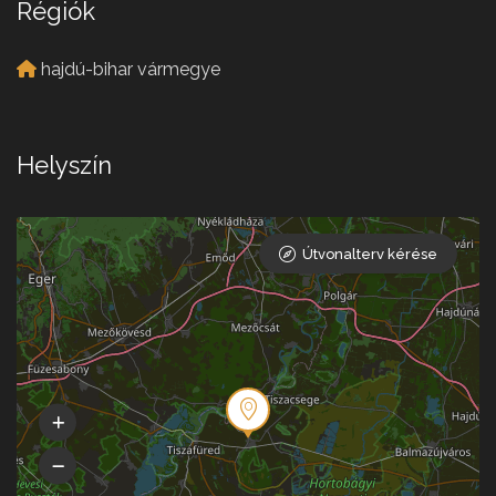
Régiók
hajdú-bihar vármegye
Helyszín
Útvonalterv kérése