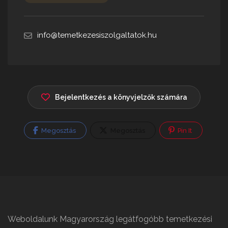
info@temetkezesiszolgaltatok.hu
Bejelentkezés a könyvjelzők számára
Megosztás
Megosztás
Pin It
Weboldalunk Magyarország legátfogóbb temetkezési