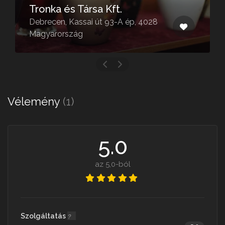
Tronka és Társa Kft.
Debrecen, Kassai út 93-A ép, 4028
Magyarország
Vélemény
(1)
5.0
az 5,0-ból
Szolgáltatás