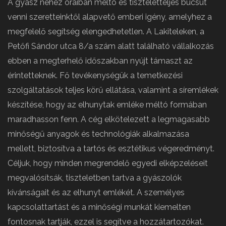
A gyász nehéz óráiban méltó és tiszteletteljes búcsút
venni szeretteinktől alapvető emberi igény, amelyhez a
megfelelő segítség elengedhetetlen. A Lakiteleken, a
Petőfi Sándor utca 8/a szám alatt található vállalkozás
ebben a megterhelő időszakban nyújt támaszt az
érintetteknek. Fő tevékenységük a temetkezési
szolgáltatások teljes körű ellátása, valamint a síremlékek
készítése, hogy az elhunytak emléke méltó formában
maradhasson fenn. A cég elkötelezett a legmagasabb
minőségű anyagok és technológiák alkalmazása
mellett, biztosítva a tartós és esztétikus végeredményt.
Céljuk, hogy minden megrendelő egyedi elképzeléseit
megvalósítsák, tiszteletben tartva a gyászolók
kívánságait és az elhunyt emlékét. A személyes
kapcsolattartást és a minőségi munkát kiemelten
fontosnak tartják, ezzel is segítve a hozzátartozókat.