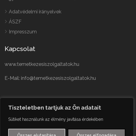
Adatvédelmi irányelvek
ÁSZF
Impresszum
Kapcsolat
www.temetkezesiszolgaltatok.hu
E-Mail: info@temetkezesiszolgaltatok.hu
French
Polish
Tiszteletben tartjuk az Ön adatait
German
© Minden jog fenntartva
Sütiket használunk az élmény javítása érdekében
Czech
English
Összes elutasítása
Összes elfogadása