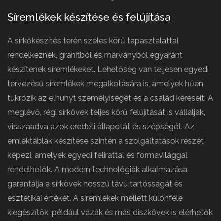
Síremlékek készítése és felújítása
A sírkőkészítés terén széles körű tapasztalattal
rendelkeznek, gránitból és márványból egyaránt
készítenek síremlékeket. Lehetőség van teljesen egyedi
tervezésű síremlékek megalkotására is, amelyek hűen
tükrözik az elhunyt személyiségét és a család kéréseit. A
meglévő, régi sírkövek teljes körű felújítását is vállalják,
visszaadva azok eredeti állapotát és szépségét. Az
emléktáblák készítése szintén a szolgáltatások részét
képezi, amelyek egyedi felirattal és formavilággal
rendelhetők. A modern technológiák alkalmazása
garantálja a sírkövek hosszú távú tartósságát és
esztétikai értékét. A síremlékek mellett különféle
kiegészítők, például vázák és más díszkövek is elérhetők