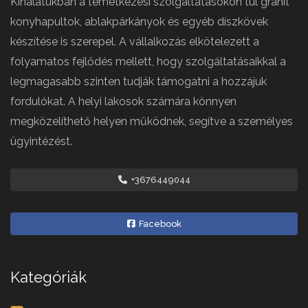
Kínálatukban a temetkezési szolgáltatásokon túl gránit
konyhapultok, ablakpárkányok és egyéb díszkövek
készítése is szerepel. A vállalkozás elkötelezett a
folyamatos fejlődés mellett, hogy szolgáltatásaikkal a
legmagasabb szinten tudják támogatni a hozzájuk
fordulókat. A helyi lakosok számára könnyen
megközelíthető helyen működnek, segítve a személyes
ügyintézést.
+3676449044
Facebook
Kategóriák