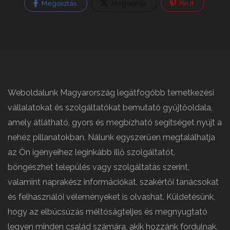
Megosztás
Megosztás
Pin It
Weboldalunk Magyarország legátfogóbb temetkezési
vállalatokat és szolgáltatókat bemutató gyűjtőoldala,
amely átlátható, gyors és megbízható segítséget nyújt a
nehéz pillanatokban. Nálunk egyszerűen megtalálhatja
az Ön igényeihez leginkább illő szolgáltatót,
böngészhet település vagy szolgáltatás szerint,
valamint naprakész információkat, szakértői tanácsokat
és felhasználói véleményeket is olvashat. Küldetésünk,
hogy az elbúcsúzás méltóságteljes és megnyugtató
legyen minden család számára, akik hozzánk fordulnak.