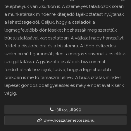
telephelyük van Zsurkon is. A személyes találkozók során
a munkatársak mindenre kiterjedő tájékoztatást nyújtanak
a lehetőségekről. Céljuk, hogy a családok a
legmegfelelőbb döntéseket hozhassák meg szerettük
búcsúztatásával kapcsolatban. A vállalat nagy hangsúlyt
fektet a diszkrécióra és a bizalomra. A több évtizedes
szakmai múlt garanciát jelent a magas színvonalú és etikus
szolgáltatásra. A gyászoló családok bizalommal
fordulhatnak hozzájuk, tudva, hogy a legnehezebb
órákban is méltó támaszra lelnek. A búcsúztatás minden
lépését gondos odafigyeléssel és mély empátiával kísérik
végig.
+3645556999
www.hosszutemetkezes.hu