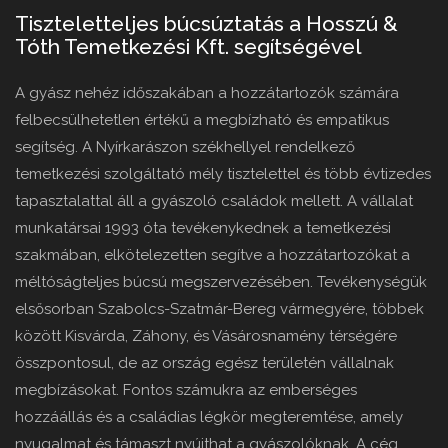
Tiszteletteljes búcsúztatás a Hosszú &
Tóth Temetkezési Kft. segítségével
A gyász nehéz időszakában a hozzátartozók számára
felbecsülhetetlen értékű a megbízható és empatikus
segítség. A Nyírkarászon székhellyel rendelkező
temetkezési szolgáltató mély tisztelettel és több évtizedes
tapasztalattal áll a gyászoló családok mellett. A vállalat
munkatársai 1993 óta tevékenykednek a temetkezési
szakmában, elkötelezetten segítve a hozzátartozókat a
méltóságteljes búcsú megszervezésében. Tevékenységük
elsősorban Szabolcs-Szatmár-Bereg vármegyére, többek
között Kisvárda, Záhony, és Vásárosnamény térségére
összpontosul, de az ország egész területén vállalnak
megbízásokat. Fontos számukra az emberséges
hozzáállás és a családias légkör megteremtése, amely
nyugalmat és támaszt nyújthat a gyászolóknak. A cég