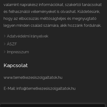
valamint naprakész információkat, szakértői tanácsokat
és felhasználói véleményeket is olvashat. Küldetésünk,
hogy az elbúcsúzás méltóságteljes és megnyugtató
legyen minden család számára, akik hozzánk fordulnak.
Adatvédelmi irányelvek
ÁSZF
Impresszum
Kapcsolat
www.temetkezesiszolgaltatok.hu
E-Mail: info@temetkezesiszolgaltatok.hu
French
Polish