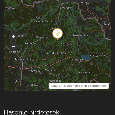
Leaflet
| ©
OpenStreetMap
contributors
Hasonló hirdetések