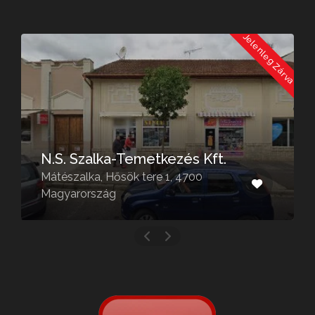
a
Jelenleg Zárva
N.S. Szalka-Temetkezés Kft.
Mátészalka, Hősök tere 1, 4700
Magyarország