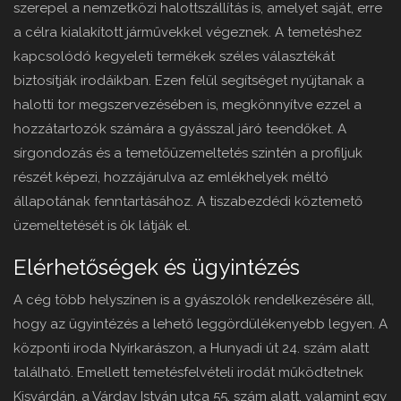
szerepel a nemzetközi halottszállítás is, amelyet saját, erre
a célra kialakított járművekkel végeznek. A temetéshez
kapcsolódó kegyeleti termékek széles választékát
biztosítják irodáikban. Ezen felül segítséget nyújtanak a
halotti tor megszervezésében is, megkönnyítve ezzel a
hozzátartozók számára a gyásszal járó teendőket. A
sírgondozás és a temetőüzemeltetés szintén a profiljuk
részét képezi, hozzájárulva az emlékhelyek méltó
állapotának fenntartásához. A tiszabezdédi köztemető
üzemeltetését is ők látják el.
Elérhetőségek és ügyintézés
A cég több helyszínen is a gyászolók rendelkezésére áll,
hogy az ügyintézés a lehető leggördülékenyebb legyen. A
központi iroda Nyírkarászon, a Hunyadi út 24. szám alatt
található. Emellett temetésfelvételi irodát működtetnek
Kisvárdán, a Várday István utca 55. szám alatt, valamint egy