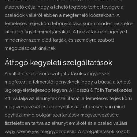
alapvető célja, hogy a lehető legtöbb terhet levegye a
családok válláról ebben a megterhelő időszakban. A
temetések teljes körű lebonyolítása során minden részletre
kiterjedő figyelemmel járnak el. A hozzátartozók igényeit
mindenkor szem előtt tartják, és személyre szabott
megoldásokat kínálnak.
Átfogó kegyeleti szolgáltatások
A vállalat széleskörű szolgáltatásokkal igyekszik
megfelelni a felmerülő igényeknek, hogy a búcsú a lehető
legkegyeletteljesebb legyen. A Hosszú & Tóth Temetkezési
Kft. vállalja az elhunytak szállítását, a temetések teljes körű
megszervezését és lebonyolítását. Lehetőség van mind
egyházi, mind polgári szertartások megszervezésére,
tiszteletben tartva az elhunyt emlékét és a család vallási
vagy személyes meggyőződését. A szolgáltatások között