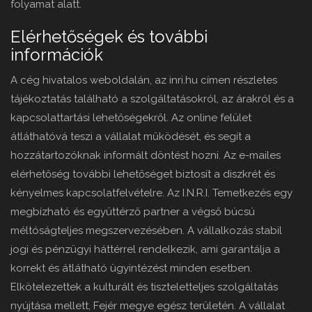
folyamat alatt.
Elérhetőségek és további
információk
A cég hivatalos weboldalán, az inri.hu címen részletes
tájékoztatás található a szolgáltatásokról, az árakról és a
kapcsolattartási lehetőségekről. Az online felület
átláthatóvá teszi a vállalat működését, és segít a
hozzátartozóknak informált döntést hozni. Az e-mailes
elérhetőség további lehetőséget biztosít a diszkrét és
kényelmes kapcsolatfelvételre. Az I.N.R.I. Temetkezés egy
megbízható és együttérző partner a végső búcsú
méltóságteljes megszervezésében. A vállalkozás stabil
jogi és pénzügyi háttérrel rendelkezik, ami garantálja a
korrekt és átlátható ügyintézést minden esetben.
Elkötelezettek a kulturált és tiszteletteljes szolgáltatás
nyújtása mellett, Fejér megye egész területén. A vállalat