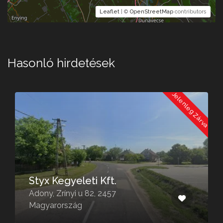
Leaflet
| ©
OpenStreetMap
contributors
Hasonló hirdetések
a
Jelenleg Zárva
Styx Kegyeleti Kft.
Adony, Zrínyi u 82, 2457
Magyarország