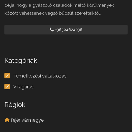
célja, hogy a gyászoló családok méltó körülmények
között vehessenek végső búcsút szeretteiktől.
+36304624036
Kategóriák
Temetkezési vállalkozás
Virágárus
Régiók
fejér vármegye