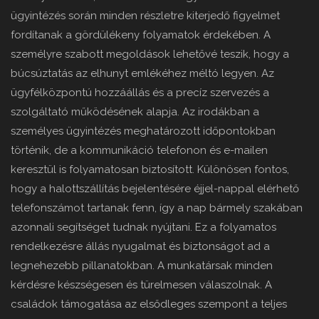
ügyintézés során minden részletre kiterjedő figyelmet
fordítanak a gördülékeny folyamatok érdekében. A
személyre szabott megoldások lehetővé teszik, hogy a
búcsúztatás az elhunyt emlékéhez méltó legyen. Az
ügyfélközpontú hozzáállás és a precíz szervezés a
szolgáltató működésének alapja. Az irodákban a
személyes ügyintézés meghatározott időpontokban
történik, de a kommunikáció telefonon és e-mailen
keresztül is folyamatosan biztosított. Különösen fontos,
hogy a halottszállítás bejelentésére éjjel-nappal elérhető
telefonszámot tartanak fenn, így a nap bármely szakában
azonnali segítséget tudnak nyújtani. Ez a folyamatos
rendelkezésre állás nyugalmat és biztonságot ad a
legnehezebb pillanatokban. A munkatársak minden
kérdésre készségesen és türelmesen válaszolnak. A
családok támogatása az elsődleges szempont a teljes