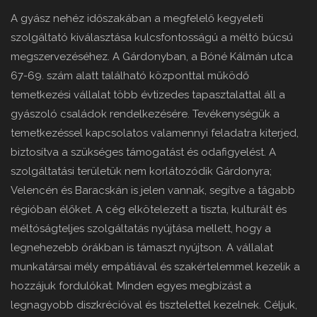
A gyász nehéz időszakában a megfelelő kegyeleti
szolgáltató kiválasztása kulcsfontosságú a méltó búcsú
megszervezéséhez. A Gárdonyban, a Bóné Kálmán utca
67-69. szám alatt található központtal működő
temetkezési vállalat több évtizedes tapasztalattal áll a
gyászoló családok rendelkezésére. Tevékenységük a
temetkezéssel kapcsolatos valamennyi feladatra kiterjed,
biztosítva a szükséges támogatást és odafigyelést. A
szolgáltatási területük nem korlátozódik Gárdonyra;
Velencén és Baracskán is jelen vannak, segítve a tágabb
régióban élőket. A cég elkötelezett a tiszta, kulturált és
méltóságteljes szolgáltatás nyújtása mellett, hogy a
legnehezebb órákban is támaszt nyújtson. A vállalat
munkatársai mély empátiával és szakértelemmel kezelik a
hozzájuk fordulókat. Minden egyes megbízást a
legnagyobb diszkrécióval és tisztelettel kezelnek. Céljuk,