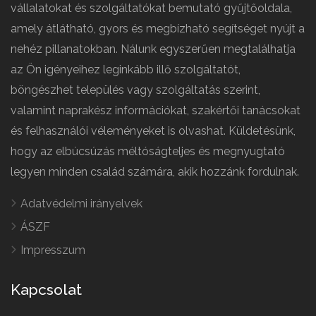
vállalatokat és szolgáltatókat bemutató gyűjtőoldala,
amely átlátható, gyors és megbízható segítséget nyújt a
nehéz pillanatokban. Nálunk egyszerűen megtalálhatja
az Ön igényeihez leginkább illő szolgáltatót,
böngészhet település vagy szolgáltatás szerint,
valamint naprakész információkat, szakértői tanácsokat
és felhasználói véleményeket is olvashat. Küldetésünk,
hogy az elbúcsúzás méltóságteljes és megnyugtató
legyen minden család számára, akik hozzánk fordulnak.
Adatvédelmi irányelvek
ÁSZF
Impresszum
Kapcsolat