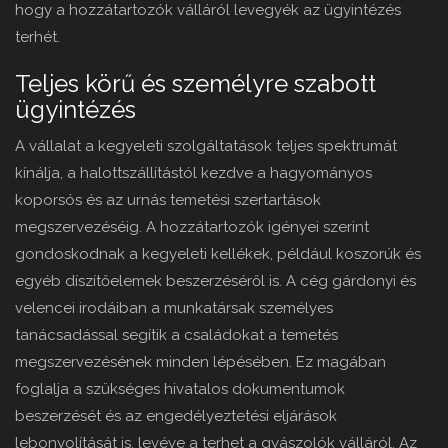
hogy a hozzátartozók válláról levegyék az ügyintézés
terhét.
Teljes körű és személyre szabott
ügyintézés
A vállalat a kegyeleti szolgáltatások teljes spektrumát
kínálja, a halottszállítástól kezdve a hagyományos
koporsós és az urnás temetési szertartások
megszervezéséig. A hozzátartozók igényei szerint
gondoskodnak a kegyeleti kellékek, például koszorúk és
egyéb díszítőelemek beszerzéséről is. A cég gárdonyi és
velencei irodáiban a munkatársak személyes
tanácsadással segítik a családokat a temetés
megszervezésének minden lépésében. Ez magában
foglalja a szükséges hivatalos dokumentumok
beszerzését és az engedélyeztetési eljárások
lebonyolítását is, levéve a terhet a gyászolók válláról. Az