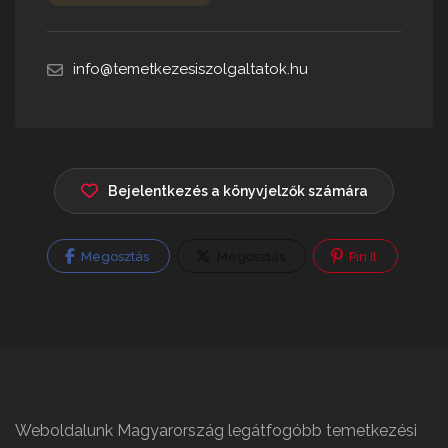
info@temetkezesiszolgaltatok.hu
Bejelentkezés a könyvjelzők számára
Megosztás
Megosztás
Pin It
Weboldalunk Magyarország legátfogóbb temetkezési