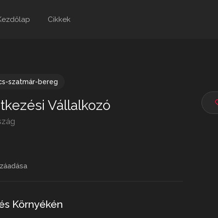
Kezdőlap
Cikkek
cs-szatmár-bereg
tkezési Vállalkozó
szág
záadása
és Környékén