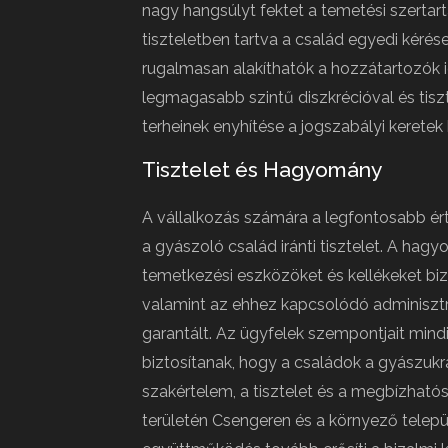
nagy hangsúlyt fektet a temetési szerta
tiszteletben tartva a család egyedi kérés
rugalmasan alakíthatók a hozzátartozók 
legmagasabb szintű diszkrécióval és tiszt
terheinek enyhítése a jogszabályi keretek 
Tisztelet és Hagyomány
A vállalkozás számára a legfontosabb ért
a gyászoló család iránti tisztelet. A hagy
temetkezési eszközöket és kellékeket biz
valamint az ehhez kapcsolódó adminiszt
garantált. Az ügyfelek szempontjait mindi
biztosítanak, hogy a családok a gyászukr
szakértelem, a tisztelet és a megbízható
területén Csengeren és a környező telepü