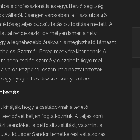
os a professzionális és együttérző segítség,
k válláról. Csenger városában, a Tisza utca 46.
 méltóságteljes búcsúztatás biztosítása mellett. A
attal rendelkezik, így mélyen ismeri a helyi
 hogy a legnehezebb órákban is megbízható támaszt
zabolcs-Szatmár-Bereg megyére kiterjednek. A
ogy minden család személyre szabott figyelmet
a város központi részén. Itt a hozzátartozók
 egy nyugodt és diszkrét környezetben.
intézés
 kínálják, hogy a családoknak a lehető
teendővel kelljen foglalkozniuk. A teljes körű
 teendőket, a belföldi szállítást, valamint a
t. Az Id. Jáger Sándor temetkezési vállalkozás