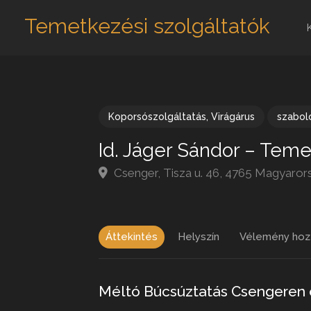
Temetkezési szolgáltatók
Koporsószolgáltatás
,
Virágárus
szabol
Id. Jáger Sándor – Teme
Csenger, Tisza u. 46, 4765 Magyaror
Áttekintés
Helyszín
Vélemény hoz
Méltó Búcsúztatás Csengeren 