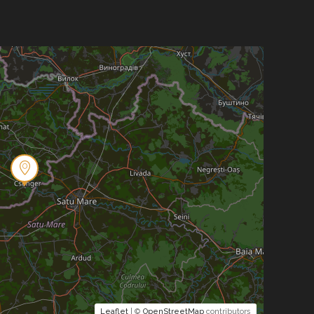
Leaflet
| ©
OpenStreetMap
contributors