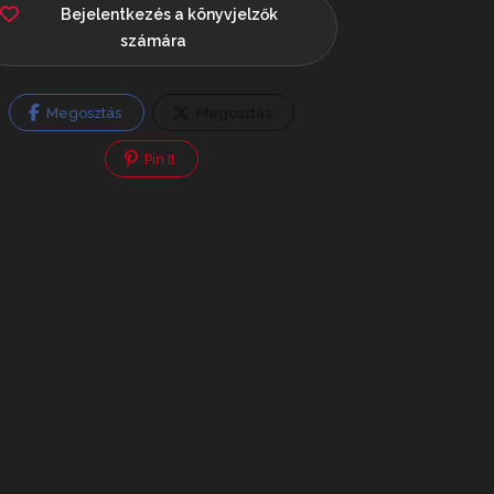
Bejelentkezés a könyvjelzők
számára
Megosztás
Megosztás
Pin It