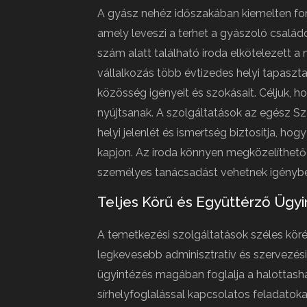
A gyász nehéz időszakában kiemelten font
amely leveszi a terhet a gyászoló családo
szám alatt található iroda elkötelezett a
vállalkozás több évtizedes helyi tapasztal
közösség igényeit és szokásait. Céljuk,
nyújtsanak. A szolgáltatások az egész S
helyi jelenlét és ismertség biztosítja, h
kapjon. Az iroda könnyen megközelíthető 
személyes tanácsadást vehetnek igénybe
Teljes Körű és Együttérző Ügy
A temetkezési szolgáltatások széles körét
legkevesebb adminisztratív és szervezési 
ügyintézés magában foglalja a halottasházi
sírhelyfoglalással kapcsolatos feladatoka