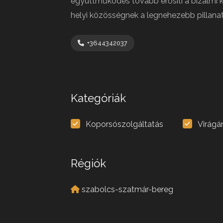
együttműködés tovább erősíti a bizalmi 
helyi közösségnek a legnehezebb pillana
+3644342037
Kategóriák
Koporsószolgáltatás
Virágá
Régiók
szabolcs-szatmár-bereg