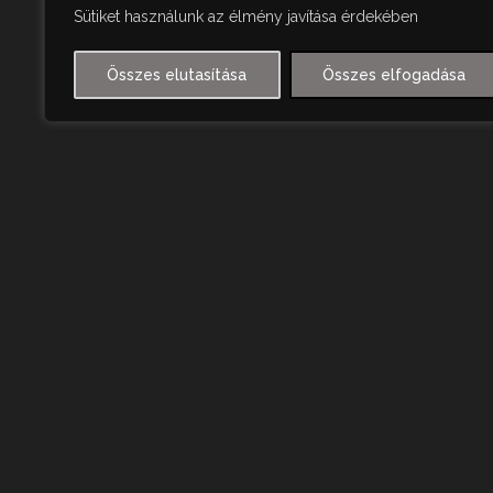
Sütiket használunk az élmény javítása érdekében
Összes elutasítása
Összes elfogadása