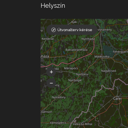
Helyszín
Útvonalterv kérése