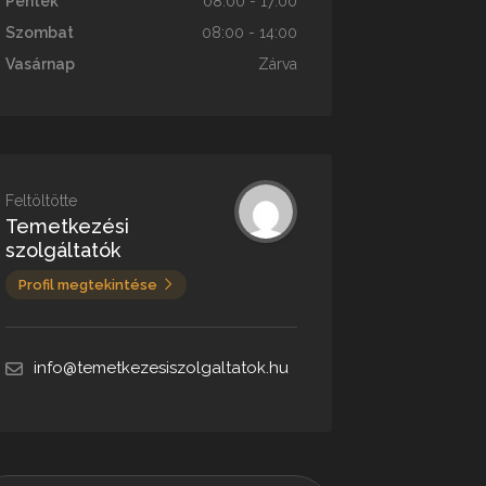
Péntek
08:00 - 17:00
Szombat
08:00 - 14:00
Vasárnap
Zárva
Feltöltötte
Temetkezési
szolgáltatók
Profil megtekintése
info@temetkezesiszolgaltatok.hu