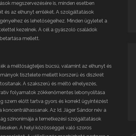
rtások megszervezésére is, minden esetben
eit és az elhunyt emlékét. A szolgáltatások
igényeihez és lehetőségeihez. Minden ügyletet a
elettel kezelnek. A cél a gyászoló családok
betartása mellett.
ék a méltóságteljes búcsú, valamint az elhunyt és
ományok tisztelete mellett korszerű és diszkrét
tosítanak. A szakszerű és méltó elhelyezés,
ratív folyamatok zökkenőmentes lebonyolítása
g szem előtt tartva gyors és korrekt ügyintézést
a koncentrálhassanak. Az Id. Jáger Sándor név a
ság szinonimája a temetkezési szolgáltatások
léseken. A helyi közösséggel való szoros