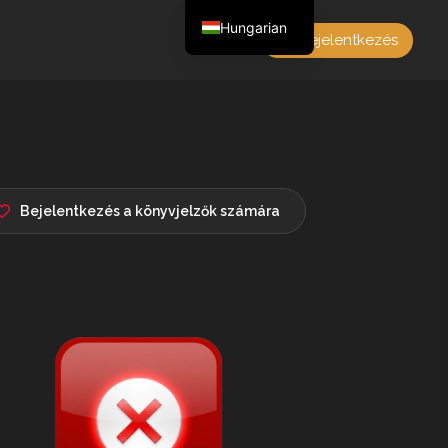
Hungarian
Bejelentkezés
English
Czech
German
Polish
French
Bejelentkezés a könyvjelzők számára