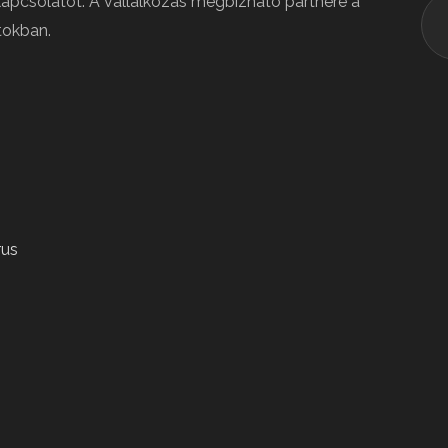
kapcsolatot. A vállalkozás megbízható partnere a
tokban.
rus