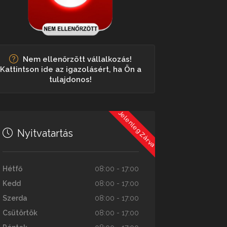
Nem ellenőrzött vállalkozás!
Kattintson ide az igazolásért, ha Ön a
tulajdonos!
Jelenleg Zárva
Nyitvatartás
Hétfő
08:00 - 17:00
Kedd
08:00 - 17:00
Szerda
08:00 - 17:00
Csütörtök
08:00 - 17:00