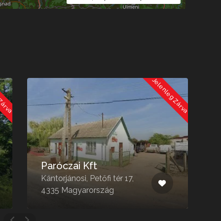
 Zárva
Jelenleg Zárva
Szomorúfűz
Temetkezés –
Nyíregyháza
Nyíregyháza, Dózsa György
u. 70, 4400 Magyarország