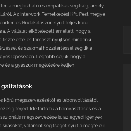
len a megbízható és empatikus segítség, amely
álláról. Az Interwork Temetkezési Kft. Pest megye
endrén és Budakalászon nyújt teljes körű
. A vállalat elkötelezett amellett, hogy a
 tiszteletteljes támaszt nyújtson mindenki
rzéssel és szakmai hozzáértéssel segítik a
gyes lépésében. Legfőbb céljuk, hogy a
e és a gyászuk megélésére kelljen
lgáltatások
jes körű megszervezésétől és lebonyolításától
ézésig terjed. Ide tartozik a hamvasztásos és a
zionális megszervezése is, az egyedi igények
 a sírásókat, valamint segítséget nyújt a megfelelő