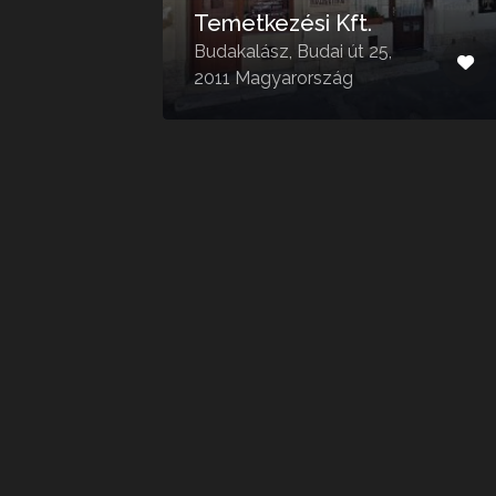
ő
Temetkezési Kft.
,
Budakalász, Budai út 25,
2011 Magyarország