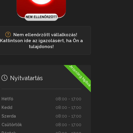
Nem ellenőrzött vállalkozás!
Kattintson ide az igazolásért, ha Ön a
tulajdonos!
Jelenleg Nyitva
Nyitvatartás
Hétfő
08:00 - 17:00
Kedd
08:00 - 17:00
Szerda
08:00 - 17:00
Csütörtök
08:00 - 17:00