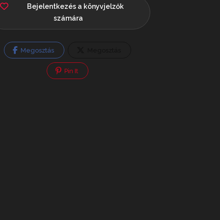
Bejelentkezés a könyvjelzők
számára
Megosztás
Megosztás
Pin It