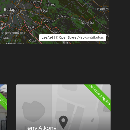
Leaflet
| ©
OpenStreetMap
contributors
Nyitva
Jelenleg Nyitva
Fény Alkony