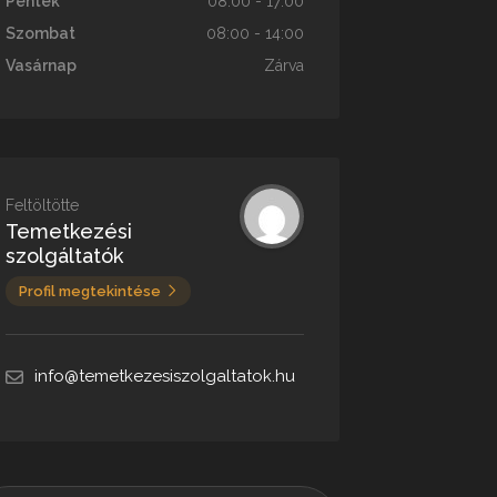
Péntek
08:00 - 17:00
Szombat
08:00 - 14:00
Vasárnap
Zárva
Feltöltötte
Temetkezési
szolgáltatók
Profil megtekintése
info@temetkezesiszolgaltatok.hu