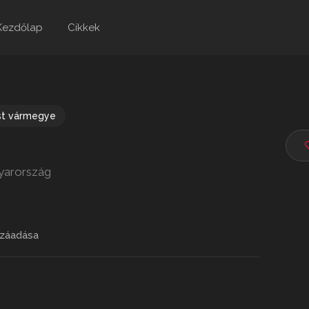
Kezdőlap
Cikkek
st vármegye
yarország
záadása