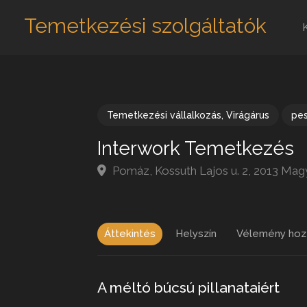
Temetkezési szolgáltatók
Temetkezési vállalkozás
,
Virágárus
pe
Interwork Temetkezés
Pomáz, Kossuth Lajos u. 2, 2013 Mag
Áttekintés
Helyszín
Vélemény hoz
A méltó búcsú pillanataiért