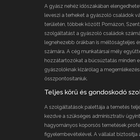
A gyász nehéz időszakában elengedhetet
leveszi a terheket a gyászoló családok v
területén, többek között Pomázon, Szent
szolgáltatást a gyászoló családok számára
legnehezebb órákban is méltóságteljes és
számára. A cég munkatársai mély együtté
hozzátartozókat a búcsúztatás minden e
gyászolóknak kizárólag a megemlékezésr
összpontosítaniuk.
Teljes körű és gondoskodó szo
A szolgáltatások palettája a temetés tel
kezdve a szükséges adminisztratív ügyint
hagyományos koporsós temetések profess
figyelembevételével. A vállalat biztosítja