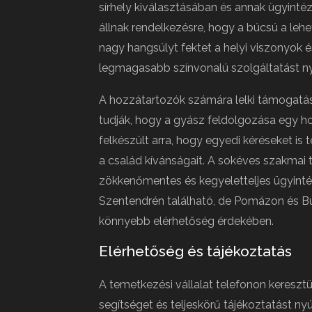
sírhely kiválasztásában és annak ügyintéz
állnak rendelkezésre, hogy a búcsú a le
nagy hangsúlyt fektet a helyi viszonyok é
legmagasabb színvonalú szolgáltatást ny
A hozzátartozók számára lelki támogatást
tudják, hogy a gyász feldolgozása egy h
felkészült arra, hogy egyedi kéréseket is t
a család kívánságait. A sokéves szakmai t
zökkenőmentes és kegyeletteljes ügyinté
Szentendrén található, de Pomázon és Bu
könnyebb elérhetőség érdekében.
Elérhetőség és tájékoztatás
A temetkezési vállalat telefonon keresztü
segítséget és teljeskörű tájékoztatást ny