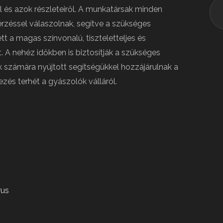
l és azok részleteiről. A munkatársak minden
rzéssel válaszolnak, segítve a szükséges
t a magas színvonalú, tiszteletteljes és
t. A nehéz időkben is biztosítják a szükséges
számára nyújtott segítségükkel hozzájárulnak a
zés terhét a gyászolók válláról.
rus