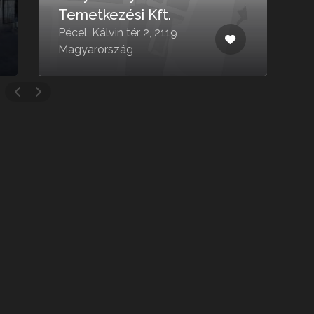
Temetkezési Kft.
s
Pécel, Kálvin tér 2, 2119
A
Magyarország
u