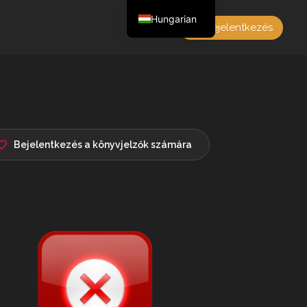
Hungarian
Bejelentkezés
English
Czech
German
Polish
French
Bejelentkezés a könyvjelzők számára