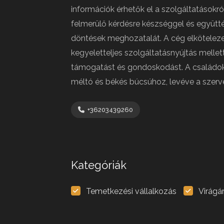
információk érhetők el a szolgáltatásokró
felmerülő kérdésre készséggel és együtté
döntések meghozatalát. A cég elkötelezet
kegyeletteljes szolgáltatásnyújtás mellet
támogatást és gondoskodást. A családok 
méltó és békés búcsúhoz, levéve a szerve
+36203439260
Kategóriák
Temetkezési vállalkozás
Virágá