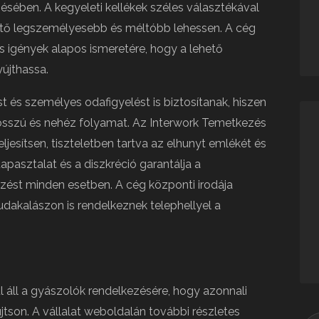
ésében. A kegyeleti kellékek széles választékával
hető legszemélyesebb és méltóbb lehessen. A cég
s igények alapos ismeretére, hogy a lehető
újthassa.
 és személyes odafigyelést is biztosítanak, hiszen
osszú és nehéz folyamat. Az Interwork Temetkezés
eljesítsen, tiszteletben tartva az elhunyt emlékét és
apasztalat és a diszkréció garantálja a
zést minden esetben. A cég központi irodája
dakalászon is rendelkeznek telephellyel a
l áll a gyászolók rendelkezésére, hogy azonnali
újtson. A vállalat weboldalán további részletes