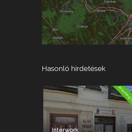
Hasonló hirdetések
Jelenleg Nyitva
Jelenleg 
Interwork