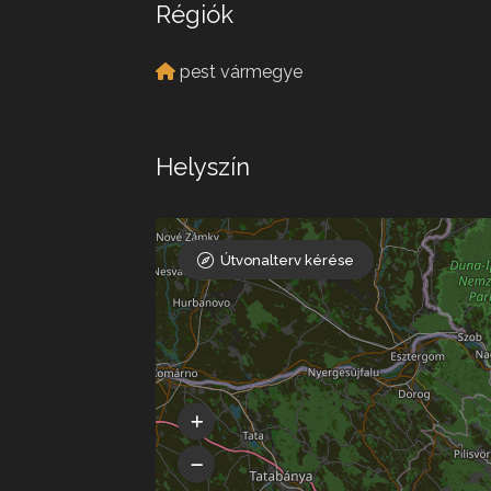
Régiók
pest vármegye
Helyszín
Útvonalterv kérése