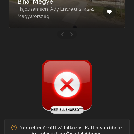
Bihar Megyei
Hajdúsámson, Ady Endre u. 2, 4251
Magyarország
Nem ellenőrzött vállalkozás! Kattintson ide az
igazolásért, ha Ön a tulajdonos!