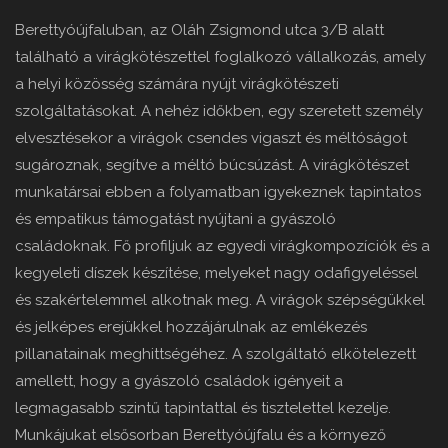
Berettyóújfaluban, az Oláh Zsigmond utca 3/B alatt
található a virágkötészettel foglalkozó vállalkozás, amely
a helyi közösség számára nyújt virágkötészeti
szolgáltatásokat. A nehéz időkben, egy szeretett személy
elvesztésekor a virágok csendes vigaszt és méltóságot
sugároznak, segítve a méltó búcsúzást. A virágkötészet
munkatársai ebben a folyamatban igyekeznek tapintatos
és empatikus támogatást nyújtani a gyászoló
családoknak. Fő profiljuk az egyedi virágkompozíciók és a
kegyeleti díszek készítése, melyeket nagy odafigyeléssel
és szakértelemmel alkotnak meg. A virágok szépségükkel
és jelképes erejükkel hozzájárulnak az emlékezés
pillanatainak meghittségéhez. A szolgáltató elkötelezett
amellett, hogy a gyászoló családok igényeit a
legmagasabb szintű tapintattal és tisztelettel kezelje.
Munkájukat elsősorban Berettyóújfalu és a környező