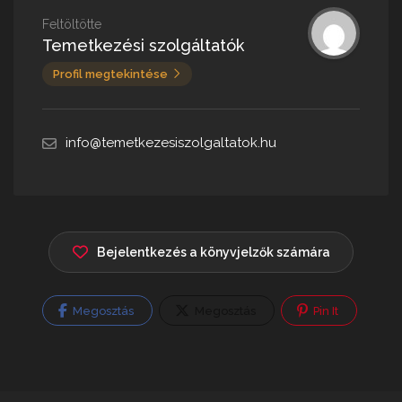
Feltöltötte
Temetkezési szolgáltatók
Profil megtekintése
info@temetkezesiszolgaltatok.hu
Bejelentkezés a könyvjelzők számára
Megosztás
Megosztás
Pin It