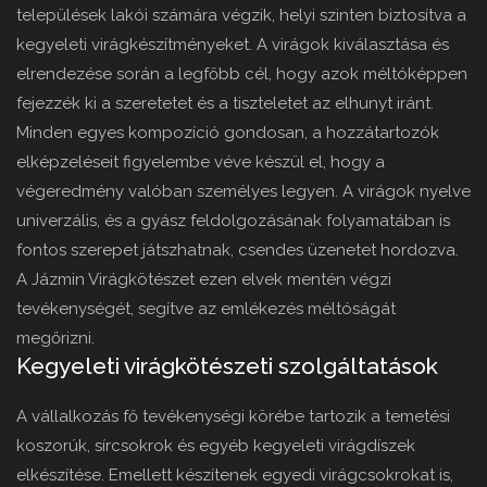
települések lakói számára végzik, helyi szinten biztosítva a
kegyeleti virágkészítményeket. A virágok kiválasztása és
elrendezése során a legfőbb cél, hogy azok méltóképpen
fejezzék ki a szeretetet és a tiszteletet az elhunyt iránt.
Minden egyes kompozíció gondosan, a hozzátartozók
elképzeléseit figyelembe véve készül el, hogy a
végeredmény valóban személyes legyen. A virágok nyelve
univerzális, és a gyász feldolgozásának folyamatában is
fontos szerepet játszhatnak, csendes üzenetet hordozva.
A Jázmin Virágkötészet ezen elvek mentén végzi
tevékenységét, segítve az emlékezés méltóságát
megőrizni.
Kegyeleti virágkötészeti szolgáltatások
A vállalkozás fő tevékenységi körébe tartozik a temetési
koszorúk, sírcsokrok és egyéb kegyeleti virágdíszek
elkészítése. Emellett készítenek egyedi virágcsokrokat is,