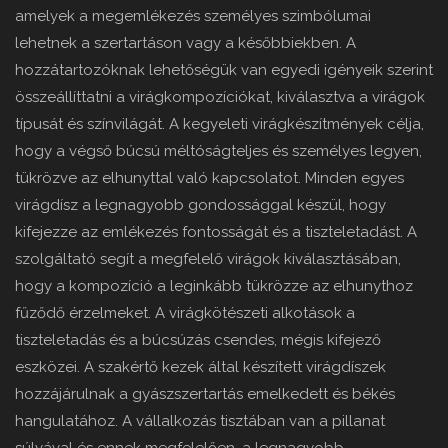
amelyek a megemlékezés személyes szimbólumai
lehetnek a szertartáson vagy a későbbiekben. A
hozzátartozóknak lehetőségük van egyedi igényeik szerint
összeállíttatni a virágkompozíciókat, kiválasztva a virágok
típusát és színvilágát. A kegyeleti virágkészítmények célja,
hogy a végső búcsú méltóságteljes és személyes legyen,
tükrözve az elhunyttal való kapcsolatot. Minden egyes
virágdísz a legnagyobb gondossággal készül, hogy
kifejezze az emlékezés fontosságát és a tiszteletadást. A
szolgáltató segít a megfelelő virágok kiválasztásában,
hogy a kompozíció a leginkább tükrözze az elhunythoz
fűződő érzelmeket. A virágkötészeti alkotások a
tiszteletadás és a búcsúzás csendes, mégis kifejező
eszközei. A szakértő kezek által készített virágdíszek
hozzájárulnak a gyászszertartás emelkedett és békés
hangulatához. A vállalkozás tisztában van a pillanat