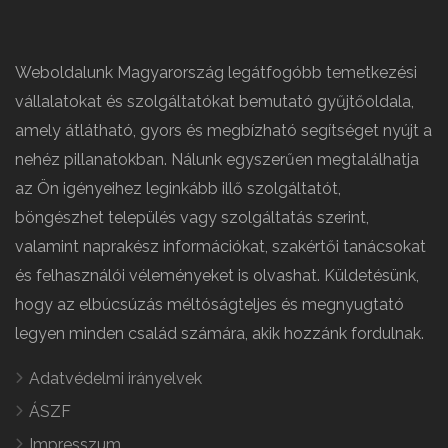
Weboldalunk Magyarország legátfogóbb temetkezési
vállalatokat és szolgáltatókat bemutató gyűjtőoldala,
amely átlátható, gyors és megbízható segítséget nyújt a
nehéz pillanatokban. Nálunk egyszerűen megtalálhatja
az Ön igényeihez leginkább illő szolgáltatót,
böngészhet település vagy szolgáltatás szerint,
valamint naprakész információkat, szakértői tanácsokat
és felhasználói véleményeket is olvashat. Küldetésünk,
hogy az elbúcsúzás méltóságteljes és megnyugtató
legyen minden család számára, akik hozzánk fordulnak.
Adatvédelmi irányelvek
ÁSZF
Impresszum