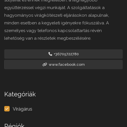
súlyával és ennek megfelelően, a legnagyobb
együttérzéssel végzi munkáját. A szolgáltatások a
hagyományos virágkötészeti eljárásokon alapulnak,
minden esetben a kegyeleti igényekre fókuszálva. A
személyes vagy telefonos kapcsolattartás révén
lehetőség van a részletek megbeszélésére.
+36705722780
www.facebook.com
Kategóriák
Virágárus
Régiók