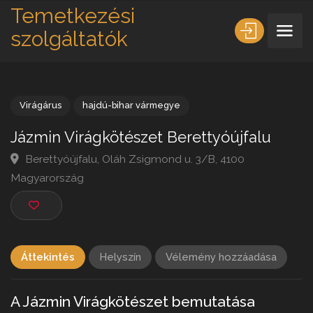
Temetkezési
szolgáltatók
Virágárus
hajdú-bihar vármegye
Jázmin Virágkötészet Berettyóújfalu
Berettyóújfalu, Oláh Zsigmond u. 3/B, 4100
Magyarország
Áttekintés
Helyszín
Vélemény hozzáadása
A Jázmin Virágkötészet bemutatása