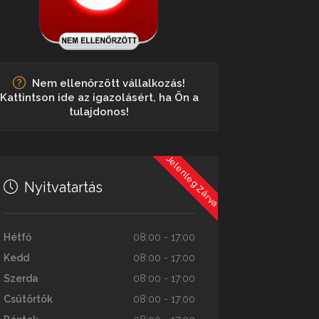
Nem ellenőrzött vállalkozás!
Kattintson ide az igazolásért, ha Ön a
tulajdonos!
Jelenleg Zárva
Nyitvatartás
Hétfő
08:00 - 17:00
Kedd
08:00 - 17:00
Szerda
08:00 - 17:00
Csütörtök
08:00 - 17:00