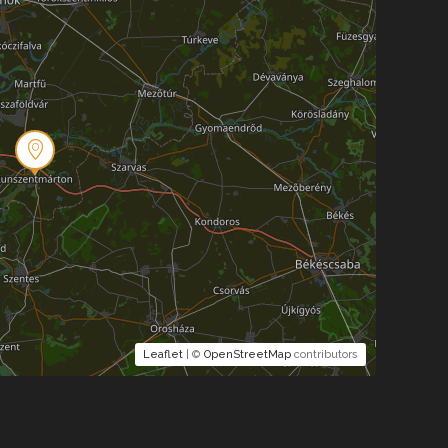
Leaflet
| ©
OpenStreetMap
contributors