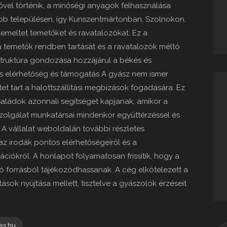
dővel történik, a minőségi anyagok felhasználása
öbb településen, így Kunszentmártonban, Szolnokon,
emeltet temetőket és ravatalozókat. Ez a
a temetők rendben tartását és a ravatalozók méltó
rastruktúra gondozása hozzájárul a békés és
os elérhetőség és támogatás A gyász nem ismer
tet tart a halottszállítási megbízások fogadására. Ez
saládok azonnali segítséget kapjanak, amikor a
zolgálat munkatársai mindenkor együttérzéssel és
. A vállalat weboldalán további részletes
 az irodák pontos elérhetőségeiről és a
iókról. A honlapot folyamatosan frissítik, hogy a
 forrásból tájékozódhassanak. A cég elkötelezett a
ások nyújtása mellett, tisztelve a gyászolók érzéseit
es.hu