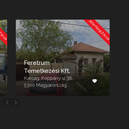
 Zárva
Jelenleg Zárva
Feretrum
Temetkezési Kft.
T
Karcag, Koppány u. 36,
S
5300 Magyarország
5