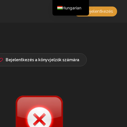
Hungarian
Bejelentkezés
English
Czech
German
Polish
French
Bejelentkezés a könyvjelzők számára