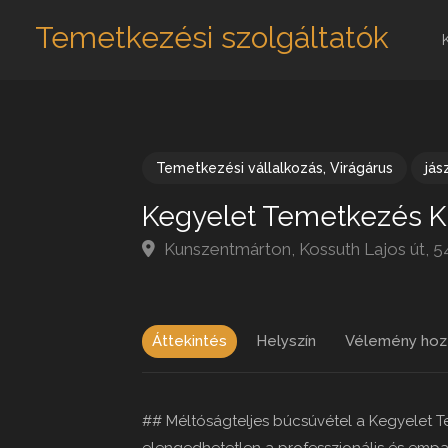
Temetkezési szolgáltatók
Temetkezési vállalkozás
,
Virágárus
jás
Kegyelet Temetkezés 
Kunszentmárton, Kossuth Lajos út, 
Áttekintés
Helyszín
Vélemény hoz
## Méltóságteljes búcsúvétel a Kegyelet 