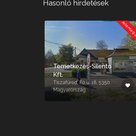
Hasonló hirdetések
Jelenleg Zárva
Jelenleg
Temetkezés-Silento
Kft.
Tiszafüred, Fő u. 18, 5350
Magyarország