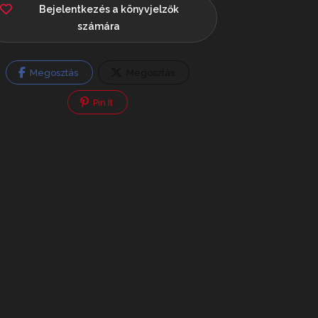
Bejelentkezés a könyvjelzők
számára
Megosztás
Megosztás
Pin It