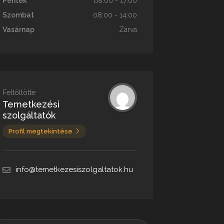
Péntek
08:00 - 17:00
Szombat
08:00 - 14:00
Vasárnap
Zárva
Feltöltötte
Temetkezési
szolgáltatók
Profil megtekintése
info@temetkezesiszolgaltatok.hu