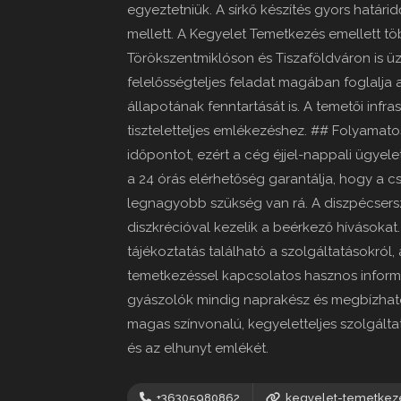
egyeztetniük. A sírkő készítés gyors határi
mellett. A Kegyelet Temetkezés emellett t
Törökszentmiklóson és Tiszaföldváron is üz
felelősségteljes feladat magában foglalja 
állapotának fenntartását is. A temetői inf
tiszteletteljes emlékezéshez. ## Folyamat
időpontot, ezért a cég éjjel-nappali ügyele
a 24 órás elérhetőség garantálja, hogy a c
legnagyobb szükség van rá. A diszpécsers
diszkrécióval kezelik a beérkező hívásokat
tájékoztatás található a szolgáltatásokról,
temetkezéssel kapcsolatos hasznos informác
gyászolók mindig naprakész és megbízható
magas színvonalú, kegyeletteljes szolgáltat
és az elhunyt emlékét.
+36305980862
kegyelet-temetkez