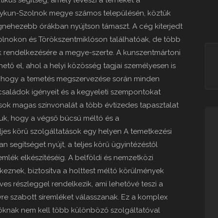
ikus segítség, amely leveszi a terheket a
Nagykun-Szolnok megye számos településén, köztük
gnehezebb órákban nyújtson támaszt. A cég kiterjedt
zolnokon és Törökszentmiklóson találhatóak, de több
ók rendelkezésére a megye-szerte. A kunszentmártoni
hető el, ahol a helyi közösség tagjai személyesen is
a, hogy a temetés megszervezése során minden
A családok igényeit és a kegyeleti szempontokat
ások magas színvonalát a több évtizedes tapasztalat
ljuk, hogy a végső búcsú méltó és a
es körű szolgáltatások egy helyen A temetkezési
 segítséget nyújt, a teljes körű ügyintézéstől
emlék elkészítéséig. A belföldi és nemzetközi
elkeznek, biztosítva a holttest méltó körülmények
köves részleggel rendelkezik, ami lehetővé teszi a
re szabott síremléket válasszanak. Ez a komplex
ozóknak nem kell több különböző szolgáltatóval