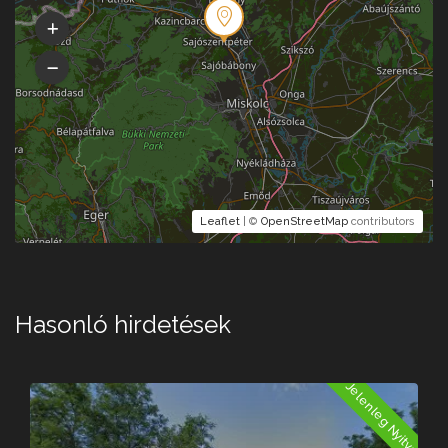
Leaflet
| ©
OpenStreetMap
contributors
Hasonló hirdetések
a
Jelenleg Nyitva