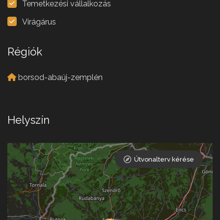
Temetkezési vállalkozás
Virágárus
Régiók
borsod-abaúj-zemplén
Helyszín
Útvonalterv kérése