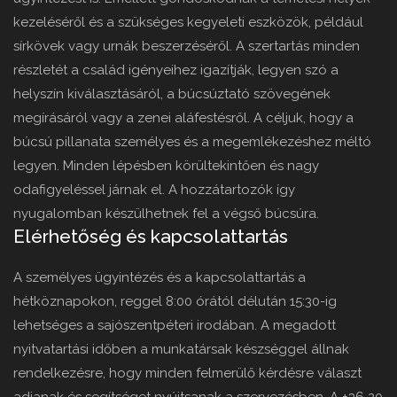
kezeléséről és a szükséges kegyeleti eszközök, például
sírkövek vagy urnák beszerzéséről. A szertartás minden
részletét a család igényeihez igazítják, legyen szó a
helyszín kiválasztásáról, a búcsúztató szövegének
megírásáról vagy a zenei aláfestésről. A céljuk, hogy a
búcsú pillanata személyes és a megemlékezéshez méltó
legyen. Minden lépésben körültekintően és nagy
odafigyeléssel járnak el. A hozzátartozók így
nyugalomban készülhetnek fel a végső búcsúra.
Elérhetőség és kapcsolattartás
A személyes ügyintézés és a kapcsolattartás a
hétköznapokon, reggel 8:00 órától délután 15:30-ig
lehetséges a sajószentpéteri irodában. A megadott
nyitvatartási időben a munkatársak készséggel állnak
rendelkezésre, hogy minden felmerülő kérdésre választ
adjanak és segítséget nyújtsanak a szervezésben. A +36 20