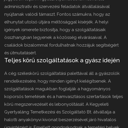
adminisztratív és szervezési feladatok átvállalásával
nyújtanak valódi támaszt. Fontos számukra, hogy az
elhunytat utolsó útjára méltósággal kísérjék. A helyi
igények ismerete biztosítja, hogy a szolgáltatásaik
összhangban legyenek a közösség elvárásaival. A
családok bizalommal fordulhatnak hozzájuk segítségért
és útmutatásért.
Teljes körű szolgáltatások a gyász idején
A cég széleskörű szolgáltatási palettával áll a gyászolók
rendelkezésére, hogy minden igényt kielégítsenek. A
szolgáltatások magukban foglalják a hagyományos
koporsós temetések és a hamvasztásos szertartások teljes
körű megszervezését és lebonyolítását. A Kegyeleti
Gyertyaláng Temetkezési és Szolgáltató Bt. átvállalja a
halotti anyakönyvi kivonat beszerzésével járó hivatalos
ügyintézést is. Emellett gondoskodnak a temetési helyek