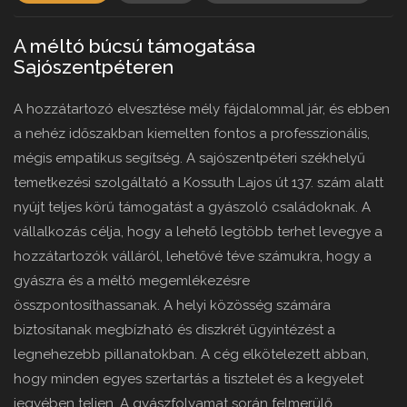
A méltó búcsú támogatása
Sajószentpéteren
A hozzátartozó elvesztése mély fájdalommal jár, és ebben
a nehéz időszakban kiemelten fontos a professzionális,
mégis empatikus segítség. A sajószentpéteri székhelyű
temetkezési szolgáltató a Kossuth Lajos út 137. szám alatt
nyújt teljes körű támogatást a gyászoló családoknak. A
vállalkozás célja, hogy a lehető legtöbb terhet levegye a
hozzátartozók válláról, lehetővé téve számukra, hogy a
gyászra és a méltó megemlékezésre
összpontosíthassanak. A helyi közösség számára
biztosítanak megbízható és diszkrét ügyintézést a
legnehezebb pillanatokban. A cég elkötelezett abban,
hogy minden egyes szertartás a tisztelet és a kegyelet
jegyében teljen. A gyászfolyamat során felmerülő