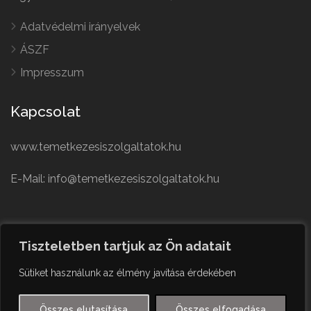
Adatvédelmi irányelvek
ÁSZF
Impresszum
Kapcsolat
www.temetkezesiszolgaltatok.hu
E-Mail: info@temetkezesiszolgaltatok.hu
French
Polish
Tiszteletben tartjuk az Ön adatait
German
© Minden jog fenntartva
Sütiket használunk az élmény javítása érdekében
Czech
English
Összes elutasítása
Összes elfogadása