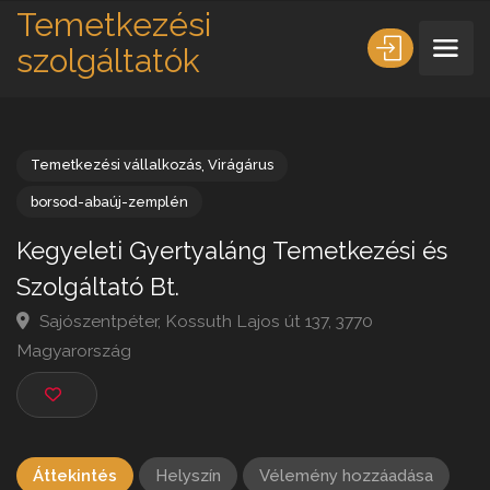
Temetkezési
szolgáltatók
Temetkezési vállalkozás
,
Virágárus
borsod-abaúj-zemplén
Kegyeleti Gyertyaláng Temetkezési és
Szolgáltató Bt.
Sajószentpéter, Kossuth Lajos út 137, 3770
Magyarország
Áttekintés
Helyszín
Vélemény hozzáadása