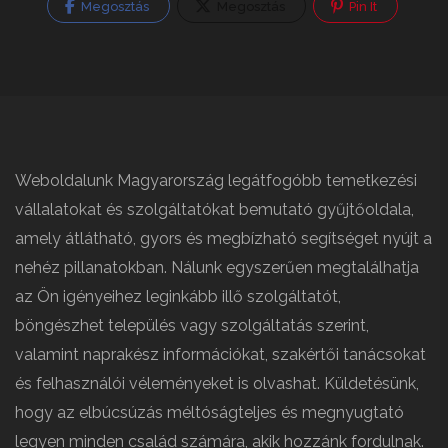
Megosztás
Megosztás
Pin It
Weboldalunk Magyarország legátfogóbb temetkezési
vállalatokat és szolgáltatókat bemutató gyűjtőoldala,
amely átlátható, gyors és megbízható segítséget nyújt a
nehéz pillanatokban. Nálunk egyszerűen megtalálhatja
az Ön igényeihez leginkább illő szolgáltatót,
böngészhet település vagy szolgáltatás szerint,
valamint naprakész információkat, szakértői tanácsokat
és felhasználói véleményeket is olvashat. Küldetésünk,
hogy az elbúcsúzás méltóságteljes és megnyugtató
legyen minden család számára, akik hozzánk fordulnak.