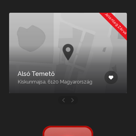
a
Jelenleg Zárva
Alsó Temető
Kiskunmajsa, 6120 Magyarország