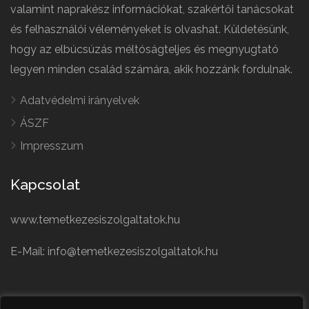
valamint naprakész információkat, szakértői tanácsokat
és felhasználói véleményeket is olvashat. Küldetésünk,
hogy az elbúcsúzás méltóságteljes és megnyugtató
legyen minden család számára, akik hozzánk fordulnak.
Adatvédelmi irányelvek
ÁSZF
Impresszum
Kapcsolat
www.temetkezesiszolgaltatok.hu
E-Mail: info@temetkezesiszolgaltatok.hu
French
Polish