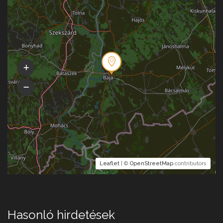
Leaflet
| ©
OpenStreetMap
contributors
Hasonló hirdetések