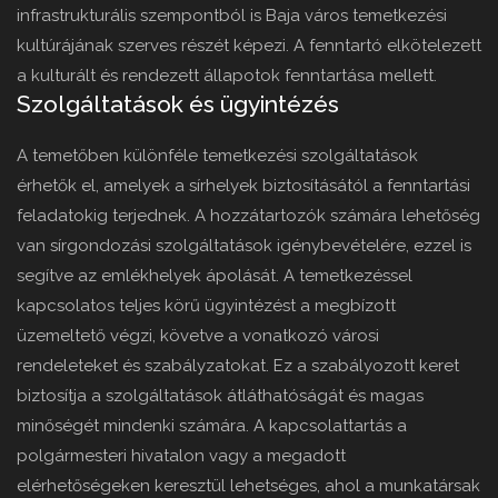
infrastrukturális szempontból is Baja város temetkezési
kultúrájának szerves részét képezi. A fenntartó elkötelezett
a kulturált és rendezett állapotok fenntartása mellett.
Szolgáltatások és ügyintézés
A temetőben különféle temetkezési szolgáltatások
érhetők el, amelyek a sírhelyek biztosításától a fenntartási
feladatokig terjednek. A hozzátartozók számára lehetőség
van sírgondozási szolgáltatások igénybevételére, ezzel is
segítve az emlékhelyek ápolását. A temetkezéssel
kapcsolatos teljes körű ügyintézést a megbízott
üzemeltető végzi, követve a vonatkozó városi
rendeleteket és szabályzatokat. Ez a szabályozott keret
biztosítja a szolgáltatások átláthatóságát és magas
minőségét mindenki számára. A kapcsolattartás a
polgármesteri hivatalon vagy a megadott
elérhetőségeken keresztül lehetséges, ahol a munkatársak