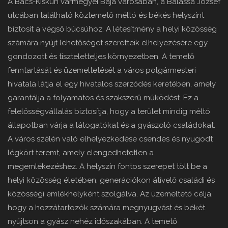
A Bács-Kiskun vármegyei Baja városában, a Balassa József
utcában található köztemető méltó és békés helyszínt
biztosít a végső búcsúhoz. A létesítmény a helyi közösség
számára nyújt lehetőséget szeretteik elhelyezésére egy
gondozott és tiszteletteljes környezetben. A temető
fenntartását és üzemeltetését a város polgármesteri
hivatala látja el egy hivatalos szerződés keretében, amely
garantálja a folyamatos és szakszerű működést. Ez a
felelősségvállalás biztosítja, hogy a terület mindig méltó
állapotban várja a látogatókat és a gyászoló családokat.
A város szélén való elhelyezkedése csendes és nyugodt
légkört teremt, amely elengedhetetlen a
megemlékezéshez. A helyszín fontos szerepet tölt be a
helyi közösség életében, generációkon átívelő családi és
közösségi emlékhelyként szolgálva. Az üzemeltető célja,
hogy a hozzátartozók számára megnyugvást és békét
nyújtson a gyász nehéz időszakában. A temető