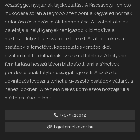
készséggel nyújtanak tájékoztatást. A Kiscsávolyi Temető
működése során a legfőbb szempont a kegyeleti normák
betartása és a gyászolók támogatása. A szolgáltatások
palettája a helyi igényekhez igazodik, biztosítva a
méltóságteljes búcsúvétel feltételeit. A látogatók és a
családok a temetővel kapcsolatos kérdéseikkel
bizalommal fordulhatnak az üzemeltetőhöz. A helyszín
fenntartása hosszú távon biztosított, ami a sírhelyek
gondozásának folytonosságát is jelenti. A szakértő
ügyintézés leveszi a terhet a gyászoló családok válláról a
nehéz időkben. A temető békés környezete hozzájárul a
méltó emlékezéshez.
+3679420842
bajaitemetkezes.hu