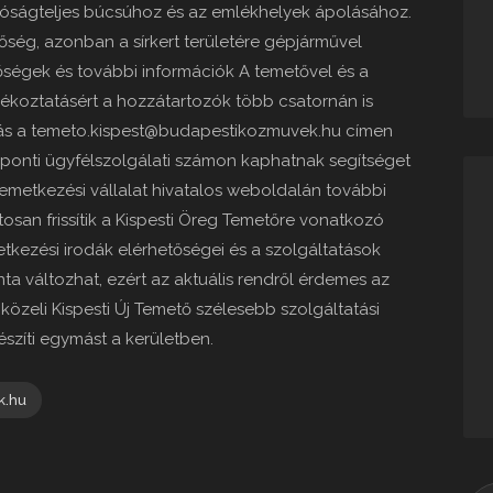
ltóságteljes búcsúhoz és az emlékhelyek ápolásához.
őség, azonban a sírkert területére gépjárművel
ségek és további információk A temetővel és a
jékoztatásért a hozzátartozók több csatornán is
tás a temeto.kispest@budapestikozmuvek.hu címen
zponti ügyfélszolgálati számon kaphatnak segítséget
emetkezési vállalat hivatalos weboldalán további
tosan frissítik a Kispesti Öreg Temetőre vonatkozó
tkezési irodák elérhetőségei és a szolgáltatások
vonta változhat, ezért az aktuális rendről érdemes az
közeli Kispesti Új Temető szélesebb szolgáltatási
észíti egymást a kerületben.
k.hu