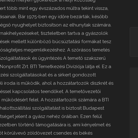
” Temető mélyen gyökerezik a helyi közösség
ert több mint egy évszázados múltra tekint vissza,
ozásainak. Bár 1975-ben egy időre bezárták, később
végső nyughelyet biztosítson az elhunytak számára.
rnakihelyezéseket, tiszteletben tartva a gyászolók
ések mellett különböző búcsúztatási formákat tesz
ltóságteljes megemlékezéshez. A szórásos temetés
 Szolgáltatások és ügyintézés A temető szakszerű
rofit Zrt. BTI Temetkezési Divíziója látja el. Ez a
zési szolgáltatásokat és a sírkert gondozott
li iroda is működik, ahol a hozzátartozók diszkrét és
éssel kapcsolatos teendőket. A temetővezetői
yi működésért felel. A hozzátartozók számára a BTI
alottszállítási szolgáltatást is biztosít Budapest
ítséget jelent a gyász nehéz óráiban. Ezen felül
ezetben történő támogatására is, ami kényelmet és
tőt körülvevő zöldövezet csendes és békés