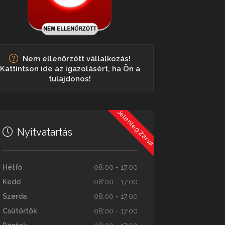
Nem ellenőrzött vállalkozás!
Kattintson ide az igazolásért, ha Ön a
tulajdonos!
Jelenleg Zárva
Nyitvatartás
Hétfő
08:00 - 17:00
Kedd
08:00 - 17:00
Szerda
08:00 - 17:00
Csütörtök
08:00 - 17:00