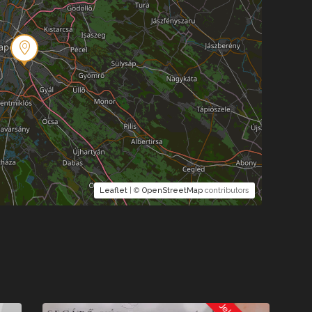
Leaflet
| ©
OpenStreetMap
contributors