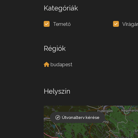
Kategóriák
Temető
Virágá
Régiók
budapest
Helyszín
Útvonalterv kérése