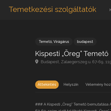
Temetkezési szolgáltatók
Temető
,
Virágárus
budapest
Kispesti „Öreg” Temető
Budapest, Zalaegerszeg u. 67-69, 1
Áttekintés
Helyszín
Vélemény hoz
### A Kispesti „Öreg” Temető bemutatása A