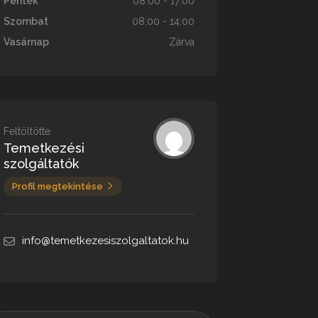
Péntek
08:00 - 17:00
Szombat
08:00 - 14:00
Vasárnap
Zárva
Feltöltötte
Temetkezési
szolgáltatók
Profil megtekintése
info@temetkezesiszolgaltatok.hu