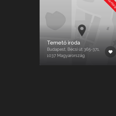
Jelenleg Zárva
Jelenleg
Temető iroda
57,
Budapest, Bécsi út 365-371,
1037 Magyarország