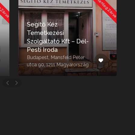
 Zárva
Jelenleg Zárva
Segitő Kéz
Temetkezési
Szolgáltató Kft – Dél-
Pesti Iroda
K
Budapest, Mansfeld Péter
B
utca 90, 1211 Magyarország
1