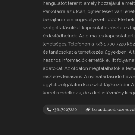
hangulatot teremt, amely hozzájárul a mé
Parkolásra az utcán, díjmentesen van lehet
behajtani nem engedélyezett. ### Elérhető
szolgáltatásokkal kapcsolatos részletes tá
érdeklődhetnek. Az e-mailes kapcsolattar
lehetséges. Telefonon a +36 1 700 7220 kö
és tanácsokat a temetkezési ügyekben. A t
hasznos információk érhetők el. Itt folyama
adatokat. Az oldalon megtalálhatók a teme
részletes leírásai is. A nyitvatartási idő ha
ügyfélszolgálaton keresztül tájékozódni. A 
körrel rendelkezik, de a két intézmény kieg
+3617007220
bti.budapestikozmuve