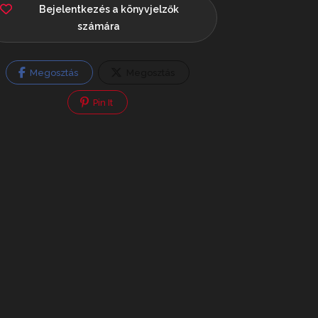
Bejelentkezés a könyvjelzők
számára
Megosztás
Megosztás
Pin It