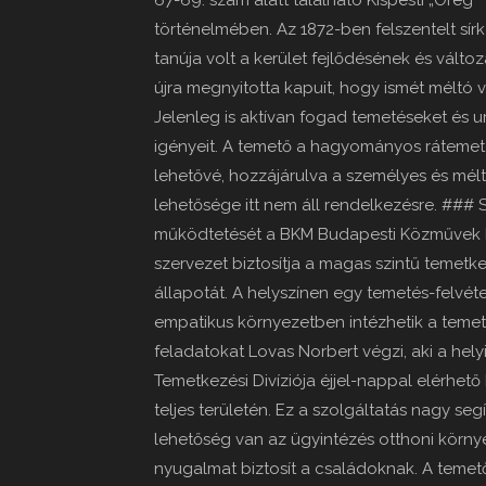
67-69. szám alatt található Kispesti „Öreg
történelmében. Az 1872-ben felszentelt sírk
tanúja volt a kerület fejlődésének és vált
újra megnyitotta kapuit, hogy ismét méltó 
Jelenleg is aktívan fogad temetéseket és u
igényeit. A temető a hagyományos rátemet
lehetővé, hozzájárulva a személyes és mé
lehetősége itt nem áll rendelkezésre. ###
működtetését a BKM Budapesti Közművek Nonp
szervezet biztosítja a magas szintű temetke
állapotát. A helyszínen egy temetés-felvéte
empatikus környezetben intézhetik a temet
feladatokat Lovas Norbert végzi, aki a hel
Temetkezési Divíziója éjjel-nappal elérhető h
teljes területén. Ez a szolgáltatás nagy seg
lehetőség van az ügyintézés otthoni körny
nyugalmat biztosít a családoknak. A teme