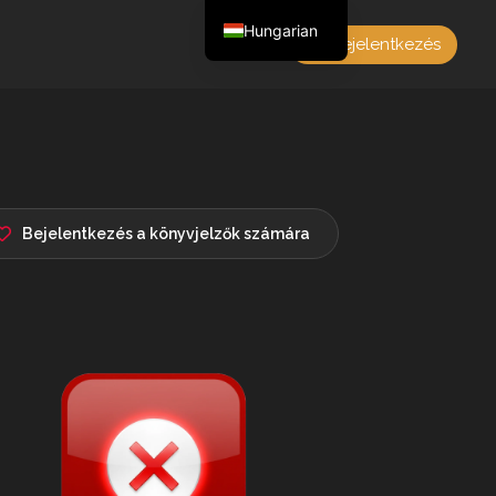
Hungarian
Bejelentkezés
English
Czech
German
Polish
French
Bejelentkezés a könyvjelzők számára