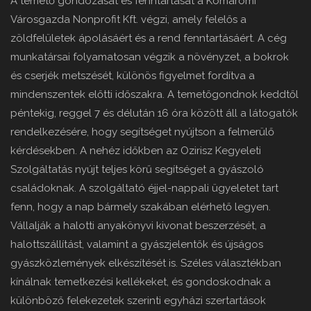
A temető gondozását és fenntartását a Komáromi
Városgazda Nonprofit Kft. végzi, amely felelős a
zöldfelületek ápolásáért és a rend fenntartásáért. A cég
munkatársai folyamatosan végzik a növényzet, a bokrok
és cserjék metszését, különös figyelmet fordítva a
mindenszentek előtti időszakra. A temetőgondnok keddtől
péntekig, reggel 7 és délután 16 óra között áll a látogatók
rendelkezésére, hogy segítséget nyújtson a felmerülő
kérdésekben. A nehéz időkben az Ozirisz Kegyeleti
Szolgáltatás nyújt teljes körű segítséget a gyászoló
családoknak. A szolgáltató éjjel-nappali ügyeletet tart
fenn, hogy a nap bármely szakában elérhető legyen.
Vállalják a halotti anyakönyvi kivonat beszerzését, a
halottszállítást, valamint a gyászjelentők és újságos
gyászközlemények elkészítését is. Széles választékban
kínálnak temetkezési kellékeket, és gondoskodnak a
különböző felekezetek szerinti egyházi szertartások