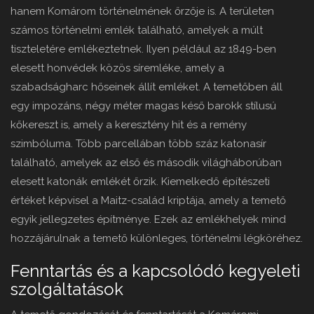
hanem Komárom történelmének őrzője is. A területen
számos történelmi emlék található, amelyek a múlt
tiszteletére emlékeztetnek. Ilyen például az 1849-ben
elesett honvédek közös síremléke, amely a
szabadságharc hőseinek állít emléket. A temetőben áll
egy impozáns, négy méter magas késő barokk stílusú
kőkereszt is, amely a keresztény hit és a remény
szimbóluma. Több parcellában több száz katonasír
található, amelyek az első és második világháborúban
elesett katonák emlékét őrzik. Kiemelkedő építészeti
értéket képvisel a Maitz-család kriptája, amely a temető
egyik jellegzetes építménye. Ezek az emlékhelyek mind
hozzájárulnak a temető különleges, történelmi légköréhez.
Fenntartás és a kapcsolódó kegyeleti
szolgáltatások