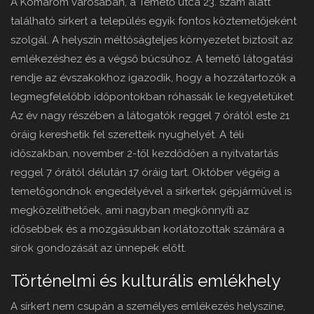
A Komárom városában, a Temető utca 23. szám alatt
található sírkert a település egyik fontos köztemetőjeként
szolgál. A helyszín méltóságteljes környezetet biztosít az
emlékezéshez és a végső búcsúhoz. A temető látogatási
rendje az évszakokhoz igazodik, hogy a hozzátartozók a
legmegfelelőbb időpontokban róhassák le kegyeletüket.
Az év nagy részében a látogatók reggel 7 órától este 21
óráig kereshetik fel szeretteik nyughelyét. A téli
időszakban, november 2-től kezdődően a nyitvatartás
reggel 7 órától délután 17 óráig tart. Október végéig a
temetőgondnok engedélyével a sírkertek gépjárművel is
megközelíthetőek, ami nagyban megkönnyíti az
idősebbek és a mozgásukban korlátozottak számára a
sírok gondozását az ünnepek előtt.
Történelmi és kulturális emlékhely
A sírkert nem csupán a személyes emlékezés helyszíne,