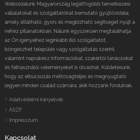
Weboldalunk Magyarország legátfogóbb temetkezési
vállalatokat és szolgáltatókat bemutató gyűjtőoldala,
amely átlátható, gyors és megbízható segítséget nyújt a
nehéz pillanatokban. Nálunk egyszerűen megtalálhatja
az Ön igényeihez leginkább illő szolgáltatót,
böngészhet település vagy szolgáltatás szerint,
valamint naprakész információkat, szakértői tanácsokat
és felhasználói véleményeket is olvashat. Küldetésünk,
hogy az elbúcsúzás méltóságteljes és megnyugtató
legyen minden család számára, akik hozzánk fordulnak.
Adatvédelmi irányelvek
ÁSZF
Impresszum
Kapcsolat