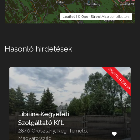
Leaflet
| ©
OpenStreetMap
contributors
Hasonló hirdetések
a
Jelenleg Zárva
Libitina Kegyeleti
Szolgáltató Kft.
2840 Oroszlány, Régi Temető,
Magyarország