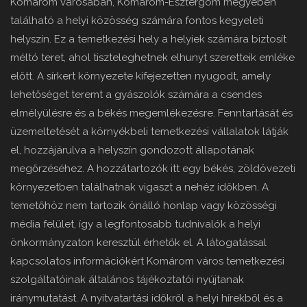
Komárom városában, Komárom-Esztergom megyében
található a helyi közösség számára fontos kegyeleti
helyszín. Ez a temetkezési hely a helyiek számára biztosít
méltó teret, ahol tiszteleghetnek elhunyt szeretteik emléke
előtt. A sírkert környezete kifejezetten nyugodt, amely
lehetőséget teremt a gyászolók számára a csendes
elmélyülésre és a békés megemlékezésre. Fenntartását és
üzemeltetését a környékbeli temetkezési vállalatok látják
el, hozzájárulva a helyszín gondozott állapotának
megőrzéséhez. A hozzátartozók itt egy békés, zöldövezeti
környezetben találhatnak vigaszt a nehéz időkben. A
temetőhöz nem tartozik önálló honlap vagy közösségi
média felület, így a legfontosabb tudnivalók a helyi
önkormányzaton keresztül érhetők el. A látogatással
kapcsolatos információkért Komárom város temetkezési
szolgáltatóinak általános tájékoztatói nyújtanak
iránymutatást. A nyitvatartási időkről a helyi hírekből és a