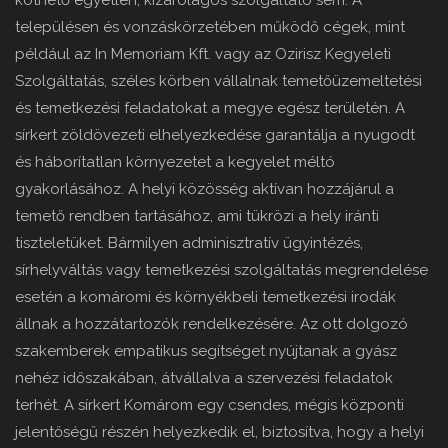
köthető egyetlen, kizárólagos szolgáltató sem. A
településen és vonzáskörzetében működő cégek, mint
például az In Memoriam Kft. vagy az Ozirisz Kegyeleti
Szolgáltatás, széles körben vállalnak temetőüzemeltetési
és temetkezési feladatokat a megye egész területén. A
sírkert zöldövezeti elhelyezkedése garantálja a nyugodt
és háborítatlan környezetet a kegyelet méltó
gyakorlásához. A helyi közösség aktívan hozzájárul a
temető rendben tartásához, ami tükrözi a hely iránti
tiszteletüket. Bármilyen adminisztratív ügyintézés,
sírhelyváltás vagy temetkezési szolgáltatás megrendelése
esetén a komáromi és környékbeli temetkezési irodák
állnak a hozzátartozók rendelkezésére. Az ott dolgozó
szakemberek empatikus segítséget nyújtanak a gyász
nehéz időszakában, átvállalva a szervezési feladatok
terhét. A sírkert Komárom egy csendes, mégis központi
jelentőségű részén helyezkedik el, biztosítva, hogy a helyi