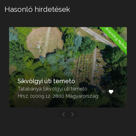
Hasonló hirdetések
Jelenleg Nyitva
Síkvölgyi úti temető
Tatabánya Síkvölgyi úti temető
Hrsz, 01009 12, 2800 Magyarország