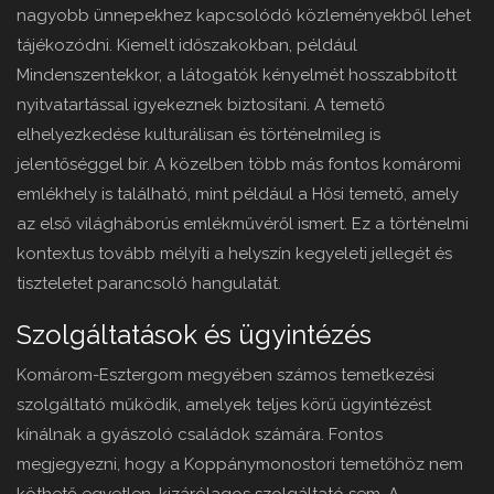
nagyobb ünnepekhez kapcsolódó közleményekből lehet
tájékozódni. Kiemelt időszakokban, például
Mindenszentekkor, a látogatók kényelmét hosszabbított
nyitvatartással igyekeznek biztosítani. A temető
elhelyezkedése kulturálisan és történelmileg is
jelentőséggel bír. A közelben több más fontos komáromi
emlékhely is található, mint például a Hősi temető, amely
az első világháborús emlékművéről ismert. Ez a történelmi
kontextus tovább mélyíti a helyszín kegyeleti jellegét és
tiszteletet parancsoló hangulatát.
Szolgáltatások és ügyintézés
Komárom-Esztergom megyében számos temetkezési
szolgáltató működik, amelyek teljes körű ügyintézést
kínálnak a gyászoló családok számára. Fontos
megjegyezni, hogy a Koppánymonostori temetőhöz nem