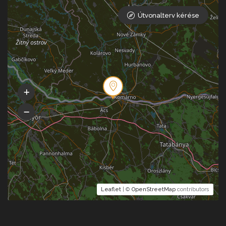
Útvonalterv kérése
Leaflet
| ©
OpenStreetMap
contributors