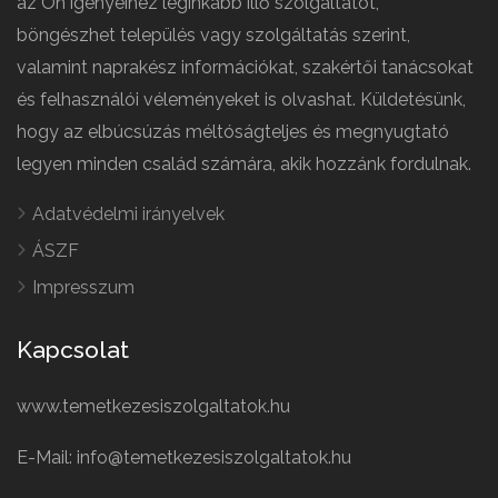
az Ön igényeihez leginkább illő szolgáltatót,
böngészhet település vagy szolgáltatás szerint,
valamint naprakész információkat, szakértői tanácsokat
és felhasználói véleményeket is olvashat. Küldetésünk,
hogy az elbúcsúzás méltóságteljes és megnyugtató
legyen minden család számára, akik hozzánk fordulnak.
Adatvédelmi irányelvek
ÁSZF
Impresszum
Kapcsolat
www.temetkezesiszolgaltatok.hu
E-Mail: info@temetkezesiszolgaltatok.hu