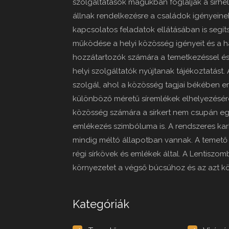
szolgáltatások magukban foglalják a sírhe
állnak rendelkezésre a családok igényeine
kapcsolatos feladatok ellátásában is segí
működése a helyi közösség igényeit és a ha
hozzátartozók számára a temetkezéssel és
helyi szolgáltatók nyújtanak tájékoztatást. A
szolgál, ahol a közösség tagjai békében e
különböző méretű síremlékek elhelyezésére,
közösség számára a sírkert nem csupán eg
emlékezés szimbóluma is. A rendszeres ka
mindig méltó állapotban vannak. A temető 
régi sírkövek és emlékek által. A Lentiszomb
környezetet a végső búcsúhoz és az azt k
Kategóriák