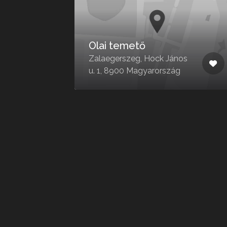
Via Kanizsa
Városüzemeltető Zrt..
Temető gondnokság
Nagykanizsa, Tripammer
Gyula u. 3, 8800
Magyarország