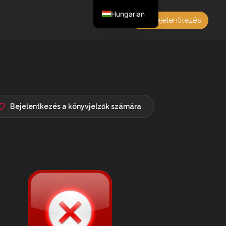
Hungarian
Bejelentkezés
English
Czech
German
Polish
French
Bejelentkezés a könyvjelzők számára