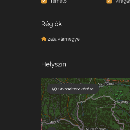
Temető
Virágá
Régiók
zala vármegye
Helyszín
Útvonalterv kérése