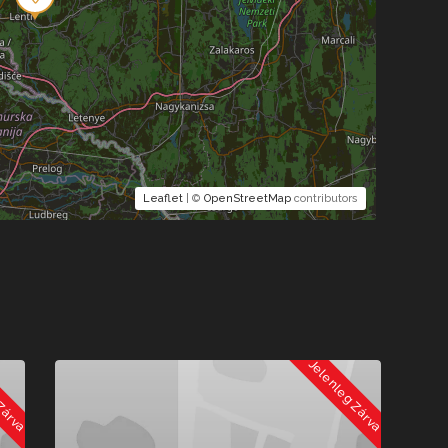
Leaflet
| ©
OpenStreetMap
contributors
Jelenleg Zárva