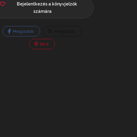
Bejelentkezés a könyvjelzők
számára
Megosztás
Megosztás
Pin It