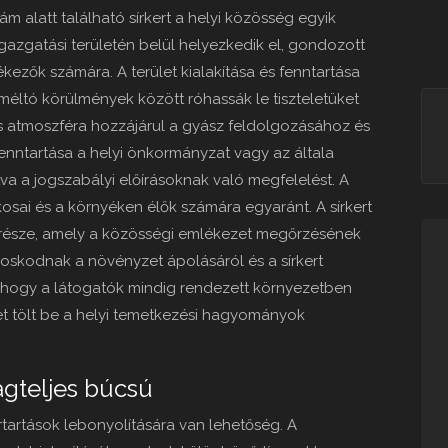
ám alatt található sírkert a helyi közösség egyik
gazgatási területén belül helyezkedik el, gondozott
kezők számára. A terület kialakítása és fenntartása
 méltó körülmények között róhassák le tiszteletüket
és atmoszféra hozzájárul a gyász feldolgozásához és
enntartása a helyi önkormányzat vagy az általa
tva a jogszabályi előírásoknak való megfelelést. A
osai és a környéken élők számára egyaránt. A sírkert
ves része, amely a közösségi emlékezet megőrzésének
oskodnak a növényzet ápolásáról és a sírkert
a, hogy a látogatók mindig rendezett környezetben
t tölt be a helyi temetkezési hagyományok
ágteljes búcsú
artások lebonyolítására van lehetőség. A