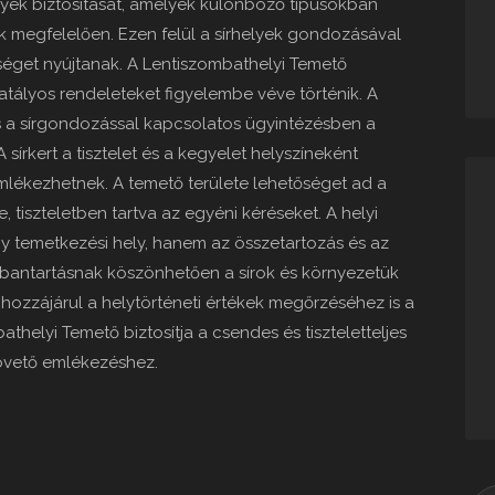
lyek biztosítását, amelyek különböző típusokban
k megfelelően. Ezen felül a sírhelyek gondozásával
tséget nyújtanak. A Lentiszombathelyi Temető
tályos rendeleteket figyelembe véve történik. A
 a sírgondozással kapcsolatos ügyintézésben a
 sírkert a tisztelet és a kegyelet helyszíneként
mlékezhetnek. A temető területe lehetőséget ad a
 tiszteletben tartva az egyéni kéréseket. A helyi
y temetkezési hely, hanem az összetartozás és az
rbantartásnak köszönhetően a sírok és környezetük
hozzájárul a helytörténeti értékek megőrzéséhez is a
athelyi Temető biztosítja a csendes és tiszteletteljes
övető emlékezéshez.