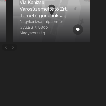
ÜVE
KÉP
Botfai temető
Szen
Zalaegerszeg, Botfa u. 4,
Nagyka
8900 Magyarország
34, 8