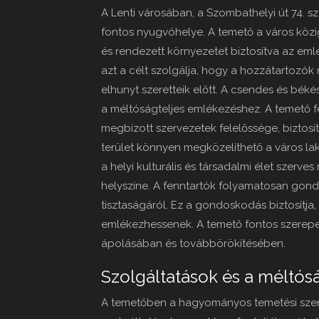
A Lenti városában, a Szombathelyi út 74. sz
fontos nyugvóhelye. A temető a város közi
és rendezett környezetet biztosítva az emlé
azt a célt szolgálja, hogy a hozzátartozók
elhunyt szeretteik előtt. A csendes és bék
a méltóságteljes emlékezéshez. A temető f
megbízott szervezetek felelőssége, biztosí
terület könnyen megközelíthető a város lak
a helyi kulturális és társadalmi élet szer
helyszíne. A fenntartók folyamatosan gond
tisztaságáról. Ez a gondoskodás biztosítj
emlékezhessenek. A temető fontos szerepe
ápolásában és továbbörökítésében.
Szolgáltatások és a méltós
A temetőben a hagyományos temetési szert