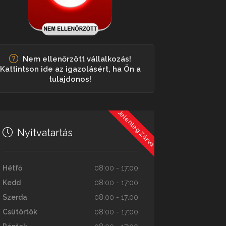
Nem ellenőrzött vállalkozás!
Kattintson ide az igazolásért, ha Ön a
tulajdonos!
Jelenleg Zárva
Nyitvatartás
Hétfő
08:00 - 17:00
Kedd
08:00 - 17:00
Szerda
08:00 - 17:00
Csütörtök
08:00 - 17:00