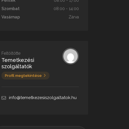
Péntek
08:00 - 17:00
Szombat
08:00 - 14:00
Vasárnap
Zárva
Feltöltötte
Temetkezési
szolgáltatók
Profil megtekintése
info@temetkezesiszolgaltatok.hu