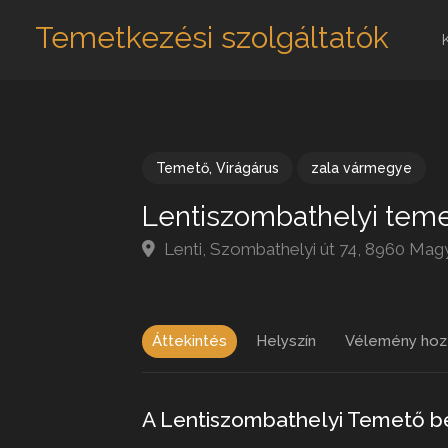
Temetkezési szolgáltatók
Temető
,
Virágárus
zala vármegye
Lentiszombathelyi tem
Lenti, Szombathelyi út 74, 8960 Mag
Áttekintés
Helyszín
Vélemény hoz
A Lentiszombathelyi Temető 