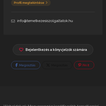
Profil megtekintése
info@temetkezesiszolgaltatok.hu
Bejelentkezés a könyvjelzők számára
Megosztás
Megosztás
Pin It