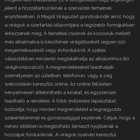
jelent a hozzátartozóknak a szervezés terheinek
enyhítésében. A Magdi Virágüzlet gondoskodik arról, hogy
a virágok a szertartás időpontjára a legszebb formájukban
érkezzenek meg. A temetési csokrok és koszorúk mellett
más alkalmakra is készítenek virágdíszeket, legyen szó
megemlékezésről vagy évfordulóról. A széles
választékban mindenki megtalálhatja az alkalomhoz illő
virágkompozíciót. A megrendeléseket leadhatják
személyesen az üzletben, telefonon, vagy a cég
weboldalán keresztül online. Az online felületen
kényelmesen áttekinthető a kínálat, és egyszerűen
leadható a rendelés. A több évtizedes tapasztalat
biztosítja, hogy minden megrendelést a legnagyobb
szakértelemmel és gondossággal kezelnek. Céljuk, hogy a
nehéz időkben is megbízható támaszt nyújtsanak a
hozzájuk fordulóknak. A virágok nyelvén keresztül