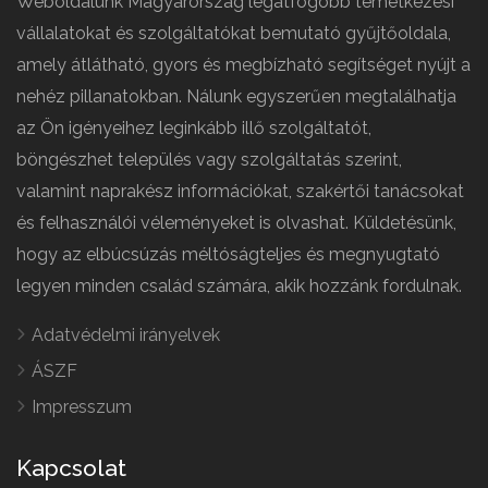
Weboldalunk Magyarország legátfogóbb temetkezési
vállalatokat és szolgáltatókat bemutató gyűjtőoldala,
amely átlátható, gyors és megbízható segítséget nyújt a
nehéz pillanatokban. Nálunk egyszerűen megtalálhatja
az Ön igényeihez leginkább illő szolgáltatót,
böngészhet település vagy szolgáltatás szerint,
valamint naprakész információkat, szakértői tanácsokat
és felhasználói véleményeket is olvashat. Küldetésünk,
hogy az elbúcsúzás méltóságteljes és megnyugtató
legyen minden család számára, akik hozzánk fordulnak.
Adatvédelmi irányelvek
ÁSZF
Impresszum
Kapcsolat