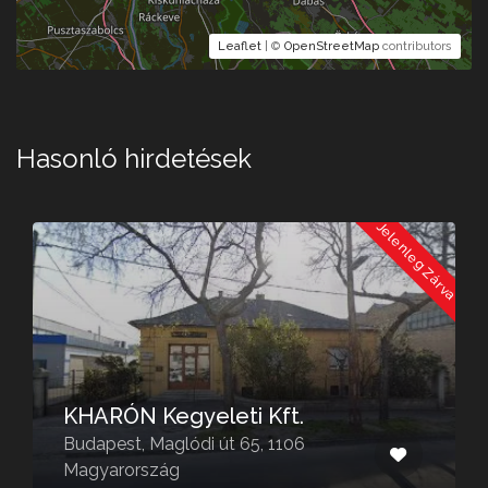
Leaflet
| ©
OpenStreetMap
contributors
Hasonló hirdetések
a
Jelenleg Zárva
KHARÓN Kegyeleti Kft.
Budapest, Maglódi út 65, 1106
Magyarország