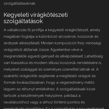
szolgáltatásuknak.
Kegyeleti virágkötészeti
szolgáltatások
A vállalkozás fő profilja a kegyeleti virágkötészet, amely
magában foglalja a különböző sírcsokrok, koszorúk és
sírdíszek elkészítését. Minden kompozíciót friss, minőségi
virágokból állítanak össze, figyelembe véve a
megrendelők egyedi igényeit és elképzeléseit. Lehetőség
van klasszikus és modern stílusú koszorúk rendelésére is,
melyeket szalaggal és személyes üzenettel látnak el. A
szakértő virágkötők segítenek a megfelelő virágok és
formák kiválasztásában, hogy a végeredmény méltó
legyen az elhunyt emlékéhez. A szolgáltatásaik közé
tartozik a készítmények helyszínre, például a
ravatalozóhoz vagy a sírhoz történő pontos és
megbízható kiszállítása. Ez a szolgáltatás nagy segítséget