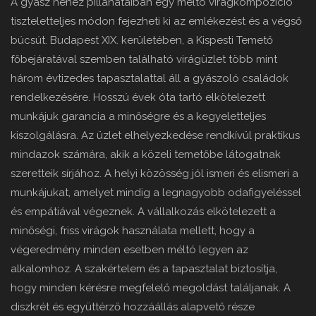
A gyász nehéz pillanataiban egy méltó virágkompozíció
tiszteletteljes módon fejezheti ki az emlékezést és a végső
búcsút. Budapest XIX. kerületében, a Kispesti Temető
főbejáratával szemben található virágüzlet több mint
három évtizedes tapasztalattal áll a gyászoló családok
rendelkezésére. Hosszú évek óta tartó elkötelezett
munkájuk garancia a minőségre és a kegyeletteljes
kiszolgálásra. Az üzlet elhelyezkedése rendkívül praktikus
mindazok számára, akik a közeli temetőbe látogatnak
szeretteik sírjához. A helyi közösség jól ismeri és elismeri a
munkájukat, amelyet mindig a legnagyobb odafigyeléssel
és empátiával végeznek. A vállalkozás elkötelezett a
minőségi, friss virágok használata mellett, hogy a
végeredmény minden esetben méltó legyen az
alkalomhoz. A szakértelem és a tapasztalat biztosítja,
hogy minden kérésre megfelelő megoldást találjanak. A
diszkrét és együttérző hozzáállás alapvető része