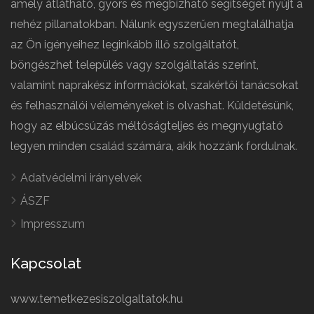
amely átlátható, gyors és megbízható segítséget nyújt a
nehéz pillanatokban. Nálunk egyszerűen megtalálhatja
az Ön igényeihez leginkább illő szolgáltatót,
böngészhet település vagy szolgáltatás szerint,
valamint naprakész információkat, szakértői tanácsokat
és felhasználói véleményeket is olvashat. Küldetésünk,
hogy az elbúcsúzás méltóságteljes és megnyugtató
legyen minden család számára, akik hozzánk fordulnak.
Adatvédelmi irányelvek
ÁSZF
Impresszum
Kapcsolat
www.temetkezesiszolgaltatok.hu