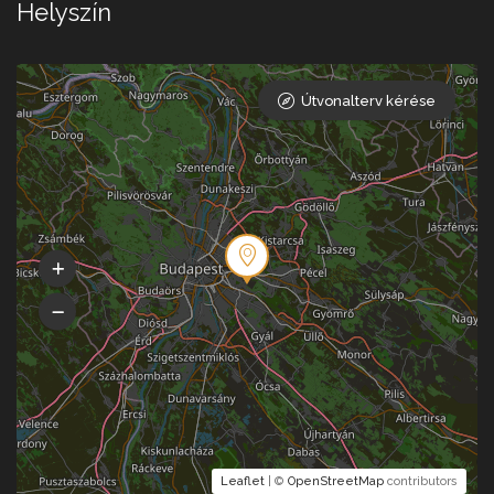
Helyszín
Útvonalterv kérése
Leaflet
| ©
OpenStreetMap
contributors