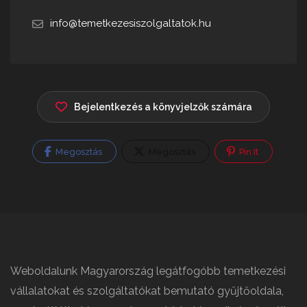
info@temetkezesiszolgaltatok.hu
Bejelentkezés a könyvjelzők számára
Megosztás
Megosztás
Pin It
Weboldalunk Magyarország legátfogóbb temetkezési
vállalatokat és szolgáltatókat bemutató gyűjtőoldala,