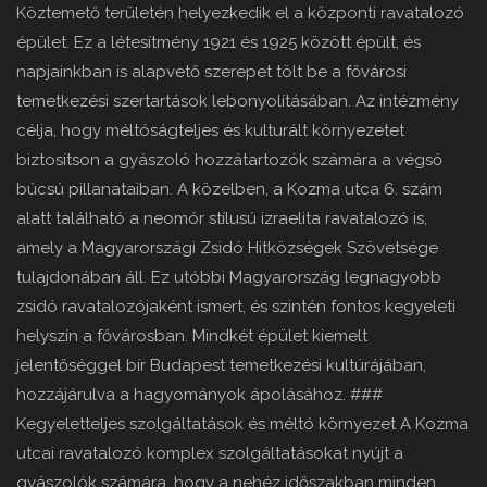
Köztemető területén helyezkedik el a központi ravatalozó
épület. Ez a létesítmény 1921 és 1925 között épült, és
napjainkban is alapvető szerepet tölt be a fővárosi
temetkezési szertartások lebonyolításában. Az intézmény
célja, hogy méltóságteljes és kulturált környezetet
biztosítson a gyászoló hozzátartozók számára a végső
búcsú pillanataiban. A közelben, a Kozma utca 6. szám
alatt található a neomór stílusú izraelita ravatalozó is,
amely a Magyarországi Zsidó Hitközségek Szövetsége
tulajdonában áll. Ez utóbbi Magyarország legnagyobb
zsidó ravatalozójaként ismert, és szintén fontos kegyeleti
helyszín a fővárosban. Mindkét épület kiemelt
jelentőséggel bír Budapest temetkezési kultúrájában,
hozzájárulva a hagyományok ápolásához. ###
Kegyeletteljes szolgáltatások és méltó környezet A Kozma
utcai ravatalozó komplex szolgáltatásokat nyújt a
gyászolók számára, hogy a nehéz időszakban minden