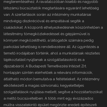
megteremtéséhez. A ravatalozóban kisebb és nagyobb
létszámú búcsúztatók megtartására egyaránt lehetőség
van. A szertartások során az intézmény munkatársai
mindvégig diszkrécióval és empátiával segítik a
családokat. A központi elhelyezkedésnek köszönhetően a
létesítmény tömegközlekedéssel és gépjárművel is
könnyen megközelíthető, a látogatók számára pedig
parkolási lehetőség is rendelkezésre áll. Az ügyintézés a
temető irodájában történik, ahol a munkatársak részletes
tájékoztatást nyújtanak a szolgáltatásokról és a
díjszabásról. A Budapesti Temetkezési Intézet Zrt.
honlapján szintén elérhetőek a releváns információk,
átlátható módon bemutatva a feltételeket. Az intézmény
elkötelezett a magas színvonalú, kegyeletteljes
szolgáltatások nyújtása mellett, segítve a hozzátartozókat
a méltó búcsúvételben. A több mint egy évszázados
múltra visszatekintő épület megőrizte eredeti építészeti