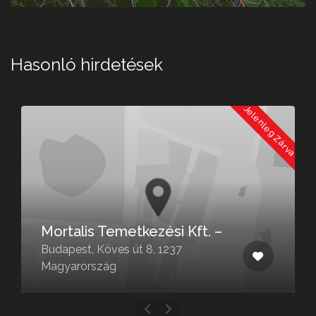
Hasonló hirdetések
a
Jelenleg Zárva
Mortalis Temetkezési Kft. –
Budapest, Köves út 8, 1237
Magyarország