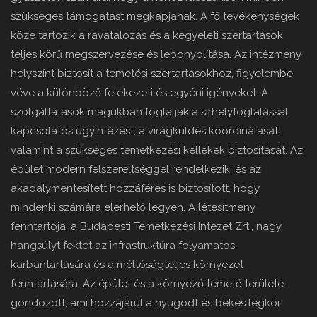
szükséges támogatást megkapjanak. A fő tevékenységek
közé tartozik a ravatalozás és a kegyeleti szertartások
teljes körű megszervezése és lebonyolítása. Az intézmény
helyszínt biztosít a temetési szertartásokhoz, figyelembe
véve a különböző felekezeti és egyéni igényeket. A
szolgáltatások magukban foglalják a sírhelyfoglalással
kapcsolatos ügyintézést, a virágküldés koordinálását,
valamint a szükséges temetkezési kellékek biztosítását. Az
épület modern felszereltséggel rendelkezik, és az
akadálymentesített hozzáférés is biztosított, hogy
mindenki számára elérhető legyen. A létesítmény
fenntartója, a Budapesti Temetkezési Intézet Zrt., nagy
hangsúlyt fektet az infrastruktúra folyamatos
karbantartására és a méltóságteljes környezet
fenntartására. Az épület és a környező temető területe
gondozott, ami hozzájárul a nyugodt és békés légkör