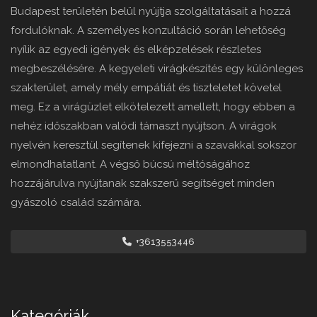
Budapest területén belül nyújtja szolgáltatásait a hozzá
fordulóknak. A személyes konzultáció során lehetőség
nyílik az egyedi igények és elképzelések részletes
megbeszélésére. A kegyeleti virágkészítés egy különleges
szakterület, amely mély empátiát és tiszteletet követel
meg. Ez a virágüzlet elkötelezett amellett, hogy ebben a
nehéz időszakban valódi támaszt nyújtson. A virágok
nyelvén keresztül segítenek kifejezni a szavakkal sokszor
elmondhatatlant. A végső búcsú méltóságához
hozzájárulva nyújtanak szakszerű segítséget minden
gyászoló család számára.
+3613553446
Kategóriák