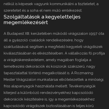
nélkül is képesek vagyunk kommunikálni a tiszteletet, a
szeretetet és a soha el nem múló emlékezést.
Szolgáltatások a kegyeletteljes
megemlékezésért
A Budapest XIII. kerületében működő virágszalon 1997 óta
áll a gyászoló családok rendelkezésére, hogy
szaktudásával segítsen a megfelelő kegyeleti virágdíszek
kiválasztásában és elkészítésében. A vállalkozás fő profilja
a virágkiskereskedelem, amely magában foglalja a
temetkezési dekorációk és koszorúk szakszerű, nagy
tapasztalattal történő megalkotását is. A Rozmaring
Mester Virágszalon munkatársai elkötelezettek a minőségi,
friss alapanyagok használata mellett. Tevékenységük
kiterjed a különböző rendezvényekhez kapcsolódó
dekorációk készítésére is, így a megemlékezésekhez
kapcsolódó virágdíszek biztosításában is teljes körű