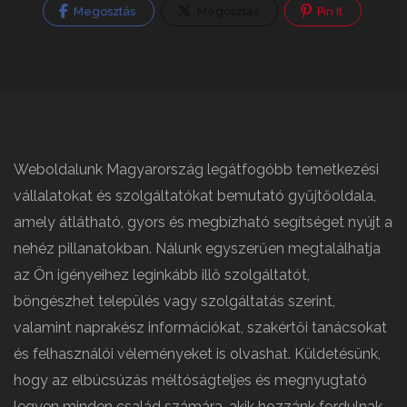
Megosztás
Megosztás
Pin It
Weboldalunk Magyarország legátfogóbb temetkezési
vállalatokat és szolgáltatókat bemutató gyűjtőoldala,
amely átlátható, gyors és megbízható segítséget nyújt a
nehéz pillanatokban. Nálunk egyszerűen megtalálhatja
az Ön igényeihez leginkább illő szolgáltatót,
böngészhet település vagy szolgáltatás szerint,
valamint naprakész információkat, szakértői tanácsokat
és felhasználói véleményeket is olvashat. Küldetésünk,
hogy az elbúcsúzás méltóságteljes és megnyugtató
legyen minden család számára, akik hozzánk fordulnak.