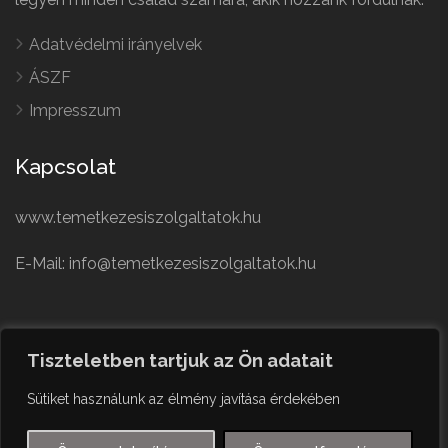
Adatvédelmi irányelvek
ÁSZF
Impresszum
Kapcsolat
www.temetkezesiszolgaltatok.hu
E-Mail: info@temetkezesiszolgaltatok.hu
French
Polish
Tiszteletben tartjuk az Ön adatait
German
© Minden jog fenntartva
Sütiket használunk az élmény javítása érdekében
Czech
English