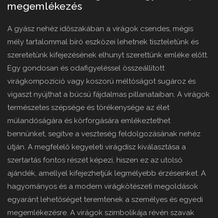
megemlékezés
A gyász nehéz időszakában a virágok csendes, mégis
mély tartalommal bíró eszközei lehetnek tiszteletünk és
szeretetünk kifejezésének elhunyt szerettünk emléke előtt.
Egy gondosan és odafigyeléssel összeállított
virágkompozíció vagy koszorú méltóságot sugároz és
vigaszt nyújthat a búcsú fájdalmas pillanataiban. A virágok
természetes szépsége és törékenysége az élet
múlandóságára és körforgására emlékeztethet
bennünket, segítve a veszteség feldolgozásának nehéz
útján. A megfelelő kegyeleti virágdísz kiválasztása a
szertartás fontos részét képezi, hiszen ez az utolsó
ajándék, amellyel kifejezhetjük legmélyebb érzéseinket. A
hagyományos és a modern virágkötészeti megoldások
egyaránt lehetőséget teremtenek a személyes és egyedi
megemlékezésre. A virágok szimbolikája révén szavak