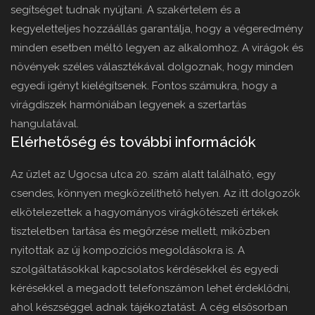
segítséget tudnak nyújtani. A szakértelem és a
kegyeletteljes hozzáállás garantálja, hogy a végeredmény
minden esetben méltó legyen az alkalomhoz. A virágok és
növények széles választékával dolgoznak, hogy minden
egyedi igényt kielégítsenek. Fontos számukra, hogy a
virágdíszek harmóniában legyenek a szertartás
hangulatával.
Elérhetőség és további információk
Az üzlet az Ugocsa utca 20. szám alatt található, egy
csendes, könnyen megközelíthető helyen. Az itt dolgozók
elkötelezettek a hagyományos virágkötészeti értékek
tiszteletben tartása és megőrzése mellett, miközben
nyitottak az új kompozíciós megoldásokra is. A
szolgáltatásokkal kapcsolatos kérdésekkel és egyedi
kérésekkel a megadott telefonszámon lehet érdeklődni,
ahol készséggel adnak tájékoztatást. A cég elsősorban