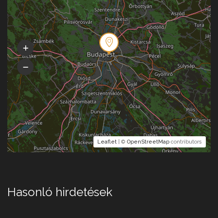
Leaflet
| ©
OpenStreetMap
contributors
Hasonló hirdetések