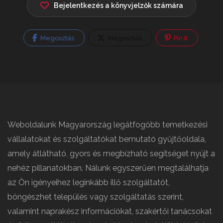
Bejelentkezés a könyvjelzők számára
Megosztás
Megosztás
Pin It
Weboldalunk Magyarország legátfogóbb temetkezési
vállalatokat és szolgáltatókat bemutató gyűjtőoldala,
amely átlátható, gyors és megbízható segítséget nyújt a
nehéz pillanatokban. Nálunk egyszerűen megtalálhatja
az Ön igényeihez leginkább illő szolgáltatót,
böngészhet település vagy szolgáltatás szerint,
valamint naprakész információkat, szakértői tanácsokat