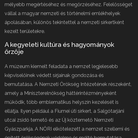
mélyebb megértéséhez és megőrzéséhez. Felelősséget
vállal a magyar nemzeti és történelmi emlékhelyek
ápolásában, különös tekintettel a nemzeti sírkertként
kezelt területekre.
A kegyeleti kultúra és hagyományok
őrzője
A múzeum kiemelt feladata a nemzet legjelesebb
képviselőinek védett sírjainak gondozása és
bemutatása. A Nemzeti Örökség Intézetének részeként,
amely a Miniszterelnökség háttérintézményeként
működik, több emblematikus helyszín kezelését is
ellátja. Ilyen például a Fiumei úti sírkert, a Salgótarjáni
utcai zsidó temető és az Új köztemető Nemzeti
Gyászparkja. A NÖRI elkötelezett a nemzet szellemi és
épített örökségének védelme és méltó bemutatása