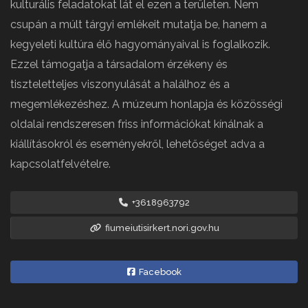
kulturális feladatokat lát el ezen a területen. Nem
csupán a múlt tárgyi emlékeit mutatja be, hanem a
kegyeleti kultúra élő hagyományaival is foglalkozik.
Ezzel támogatja a társadalom érzékeny és
tiszteletteljes viszonyulását a halálhoz és a
megemlékezéshez. A múzeum honlapja és közösségi
oldalai rendszeresen friss információkat kínálnak a
kiállításokról és eseményekről, lehetőséget adva a
kapcsolatfelvételre.
+3618963792
fiumeiutisirkert.nori.gov.hu
Facebook