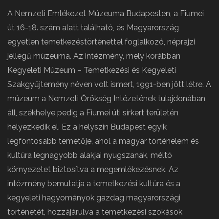
A Nemzeti Emlékezet Múzeuma Budapesten, a Fiumei
út 16-18. szám alatt található, és Magyarország
egyetlen temetkezéstörténettel foglalkozó, néprajzi
jellegű múzeuma. Az intézmény, mely korábban
Kegyeleti Múzeum – Temetkezési és Kegyeleti
Szakgyűjtemény néven volt ismert, 1991-ben jött létre. A
múzeum a Nemzeti Örökség Intézetének tulajdonában
áll, székhelye pedig a Fiumei úti sírkert területén
helyezkedik el. Ez a helyszín Budapest egyik
legfontosabb temetője, ahol a magyar történelem és
kultúra legnagyobb alakjai nyugszanak, méltó
környezetet biztosítva a megemlékezésnek. Az
intézmény bemutatja a temetkezési kultúra és a
kegyeleti hagyományok gazdag magyarországi
történetét, hozzájárulva a temetkezési szokások