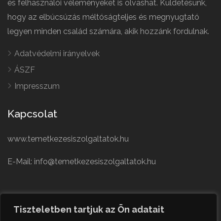
és felhasználói véleményeket is olvashat. Küldetésünk,
hogy az elbúcsúzás méltóságteljes és megnyugtató
legyen minden család számára, akik hozzánk fordulnak.
Adatvédelmi irányelvek
ÁSZF
Impresszum
Kapcsolat
www.temetkezesiszolgaltatok.hu
E-Mail: info@temetkezesiszolgaltatok.hu
French
Polish
Tiszteletben tartjuk az Ön adatait
German
© Minden jog fenntartva