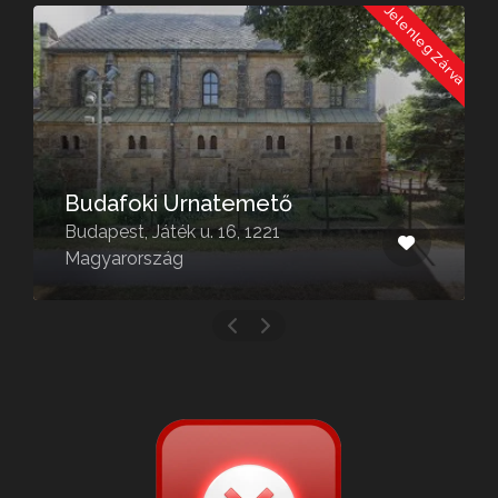
a
Jelenleg Zárva
Budafoki Urnatemető
Budapest, Játék u. 16, 1221
Magyarország