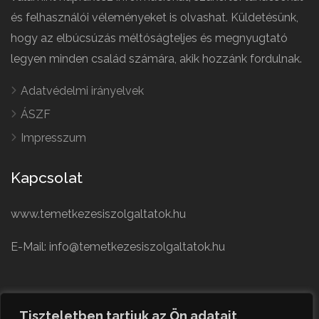
és felhasználói véleményeket is olvashat. Küldetésünk,
hogy az elbúcsúzás méltóságteljes és megnyugtató
legyen minden család számára, akik hozzánk fordulnak.
Adatvédelmi irányelvek
ÁSZF
Impresszum
Kapcsolat
www.temetkezesiszolgaltatok.hu
E-Mail: info@temetkezesiszolgaltatok.hu
French
Polish
Tiszteletben tartjuk az Ön adatait