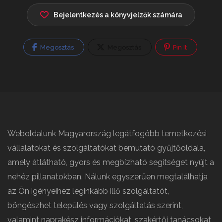
Bejelentkezés a könyvjelzők számára
Megosztás
Megosztás
Pin It
Weboldalunk Magyarország legátfogóbb temetkezési
vállalatokat és szolgáltatókat bemutató gyűjtőoldala,
amely átlátható, gyors és megbízható segítséget nyújt a
nehéz pillanatokban. Nálunk egyszerűen megtalálhatja
az Ön igényeihez leginkább illő szolgáltatót,
böngészhet település vagy szolgáltatás szerint,
valamint naprakész információkat, szakértői tanácsokat