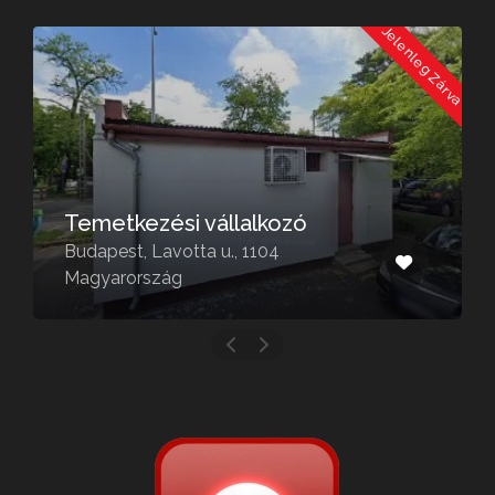
a
Jelenleg Zárva
Temetkezési vállalkozó
Budapest, Lavotta u., 1104
Magyarország