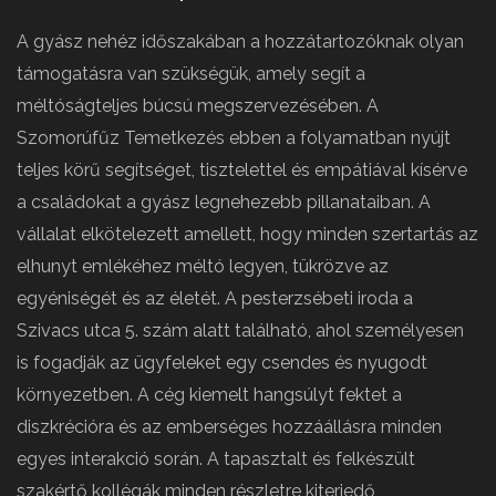
A gyász nehéz időszakában a hozzátartozóknak olyan
támogatásra van szükségük, amely segít a
méltóságteljes búcsú megszervezésében. A
Szomorúfűz Temetkezés ebben a folyamatban nyújt
teljes körű segítséget, tisztelettel és empátiával kísérve
a családokat a gyász legnehezebb pillanataiban. A
vállalat elkötelezett amellett, hogy minden szertartás az
elhunyt emlékéhez méltó legyen, tükrözve az
egyéniségét és az életét. A pesterzsébeti iroda a
Szivacs utca 5. szám alatt található, ahol személyesen
is fogadják az ügyfeleket egy csendes és nyugodt
környezetben. A cég kiemelt hangsúlyt fektet a
diszkrécióra és az emberséges hozzáállásra minden
egyes interakció során. A tapasztalt és felkészült
szakértő kollégák minden részletre kiterjedő