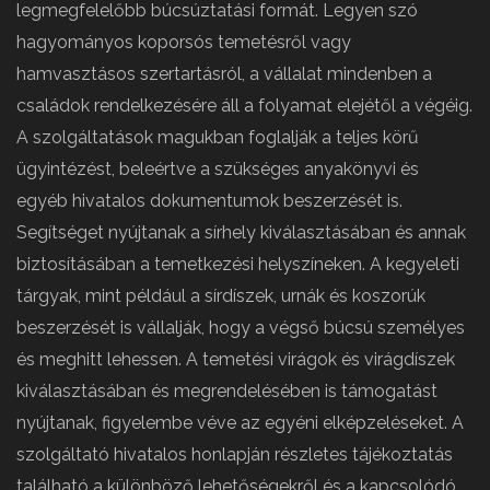
legmegfelelőbb búcsúztatási formát. Legyen szó
hagyományos koporsós temetésről vagy
hamvasztásos szertartásról, a vállalat mindenben a
családok rendelkezésére áll a folyamat elejétől a végéig.
A szolgáltatások magukban foglalják a teljes körű
ügyintézést, beleértve a szükséges anyakönyvi és
egyéb hivatalos dokumentumok beszerzését is.
Segítséget nyújtanak a sírhely kiválasztásában és annak
biztosításában a temetkezési helyszíneken. A kegyeleti
tárgyak, mint például a sírdíszek, urnák és koszorúk
beszerzését is vállalják, hogy a végső búcsú személyes
és meghitt lehessen. A temetési virágok és virágdíszek
kiválasztásában és megrendelésében is támogatást
nyújtanak, figyelembe véve az egyéni elképzeléseket. A
szolgáltató hivatalos honlapján részletes tájékoztatás
található a különböző lehetőségekről és a kapcsolódó