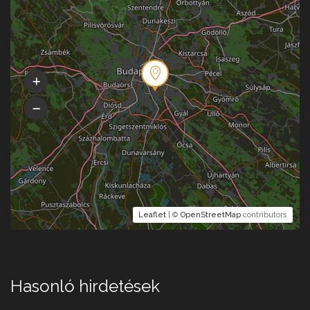
Leaflet
| ©
OpenStreetMap
contributors
Hasonló hirdetések