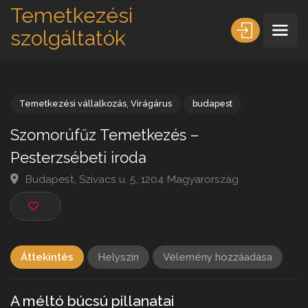
Temetkezési
szolgáltatók
Temetkezési vállalkozás
,
Virágárus
budapest
Szomorúfűz Temetkezés –
Pesterzsébeti iroda
Budapest, Szivacs u. 5, 1204 Magyarország
Áttekintés
Helyszín
Vélemény hozzáadása
A méltó búcsú pillanatai