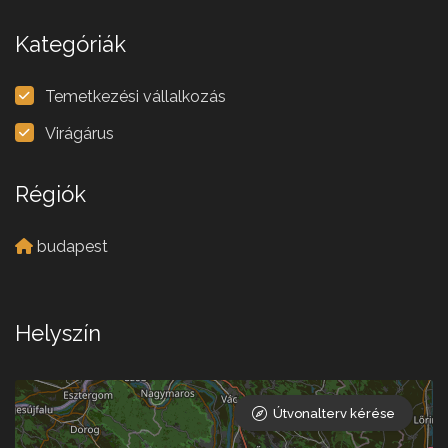
Kategóriák
Temetkezési vállalkozás
Virágárus
Régiók
budapest
Helyszín
Útvonalterv kérése