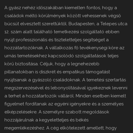
A gyász nehéz időszakában kiemelten fontos, hogy a
családok méltó körülmények között vehessenek végső
búcsút elvesztett szerettüktől. Budapesten, a Telepes utca
12. szám alatt található temetkezési szolgáltató ebben
nyújt professzionális és tiszteletteljes segítséget a
hozzátartozóknak. A vállalkozás fő tevékenységi köre az
urnás temetésekhez kapcsolódó szolgáltatások teljes
körű biztosítása. Céljuk, hogy a legnehezebb
pillanatokban is diszkrét és empatikus támogatást
nyújtsanak a gyászoló családoknak. A temetési szertartás
megszervezésével és lebonyolításával igyekeznek levenni
a terhet a hozzátartozók válláról. Minden esetben kiemelt
figyelmet fordítanak az egyéni igényekre és a személyes
elképzelésekre. A személyre szabott megoldások
hozzájárulnak a kegyeletteljes és békés
megemlékezéshez. A cég elkötelezett amellett, hogy