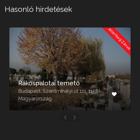
Hasonló hirdetések
a
Jelenleg Zárva
Rákospalotai temető
Budapest, Szentmihályi út 111, 1152
Magyarország