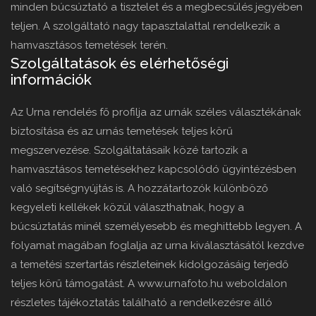
minden búcsúztató a tisztelet és a megbecsülés jegyében
teljen. A szolgáltató nagy tapasztalattal rendelkezik a
hamvasztásos temetések terén.
Szolgáltatások és elérhetőségi
információk
Az Urna rendelés fő profilja az urnák széles választékának
biztosítása és az urnás temetések teljes körű
megszervezése. Szolgáltatásaik közé tartozik a
hamvasztásos temetésekhez kapcsolódó ügyintézésben
való segítségnyújtás is. A hozzátartozók különböző
kegyeleti kellékek közül választhatnak, hogy a
búcsúztatás minél személyesebb és meghittebb legyen. A
folyamat magában foglalja az urna kiválasztásától kezdve
a temetési szertartás részleteinek kidolgozásáig terjedő
teljes körű támogatást. A www.urnafoto.hu weboldalon
részletes tájékoztatás található a rendelkezésre álló