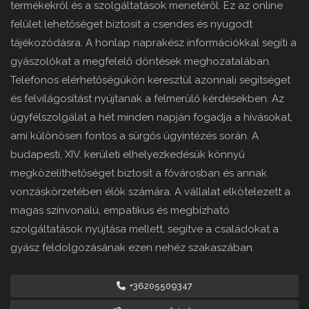
termékekről és a szolgáltatások menetéről. Ez az online
felület lehetőséget biztosít a csendes és nyugodt
tájékozódásra. A honlap naprakész információkkal segíti a
gyászolókat a megfelelő döntések meghozatalában.
Telefonos elérhetőségükön keresztül azonnali segítséget
és felvilágosítást nyújtanak a felmerülő kérdésekben. Az
ügyfélszolgálat a hét minden napján fogadja a hívásokat,
ami különösen fontos a sürgős ügyintézés során. A
budapesti, XIV. kerületi elhelyezkedésük könnyű
megközelíthetőséget biztosít a fővárosban és annak
vonzáskörzetében élők számára. A vállalat elkötelezett a
magas színvonalú, empatikus és megbízható
szolgáltatások nyújtása mellett, segítve a családokat a
gyász feldolgozásának ezen nehéz szakaszában.
+36205509347