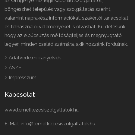
az Ön igényeihez leginkább illő szolgáltatót,
böngészhet település vagy szolgáltatás szerint,
valamint naprakész információkat, szakértői tanácsokat
és felhasználói véleményeket is olvashat. Küldetésünk,
hogy az elbúcsúzás méltóságteljes és megnyugtató
legyen minden család számára, akik hozzánk fordulnak.
Adatvédelmi irányelvek
ÁSZF
Impresszum
Kapcsolat
www.temetkezesiszolgaltatok.hu
E-Mail: info@temetkezesiszolgaltatok.hu