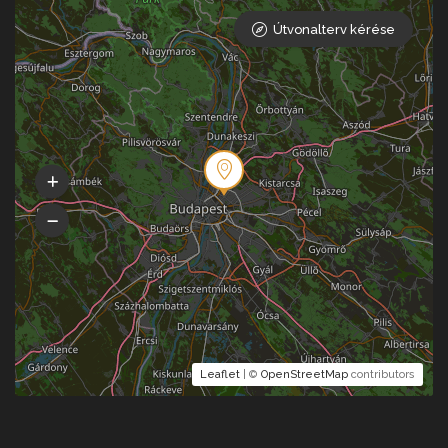
Útvonalterv kérése
Leaflet
| ©
OpenStreetMap
contributors