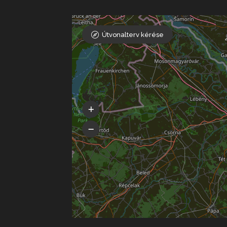
Útvonalterv kérése