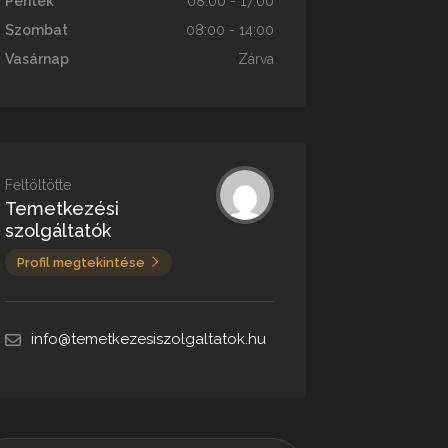
Péntek
08:00 - 17:00
Szombat
08:00 - 14:00
Vasárnap
Zárva
Feltöltötte
Temetkezési
szolgáltatók
Profil megtekintése
info@temetkezesiszolgaltatok.hu