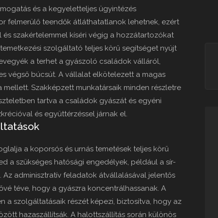
mogatás és a kegyeletteljes ügyintézés
or felmerülő teendők átláthatatlanok lehetnek, ezért
 és szakértelemmel kíséri végig a hozzátartozókat
temetkezési szolgáltató teljes körű segítséget nyújt
vegyék a terhet a gyászoló családok válláról,
jes végső búcsút. A vállalat elkötelezett a magas
sa mellett. Szakképzett munkatársaik minden részletre
iszteletben tartva a családok gyászát és egyéni
récióval és együttérzéssel járnak el.
ltatások
glalja a koporsós és urnás temetések teljes körű
jed a szükséges hatósági engedélyek, például a sír-
 Az adminisztratív feladatok átvállalásával jelentős
tővé téve, hogy a gyászra koncentrálhassanak. A
én a szolgáltatásaik részét képezi, biztosítva, hogy az
tt hazaszállítsák. A halottszállítás során különös