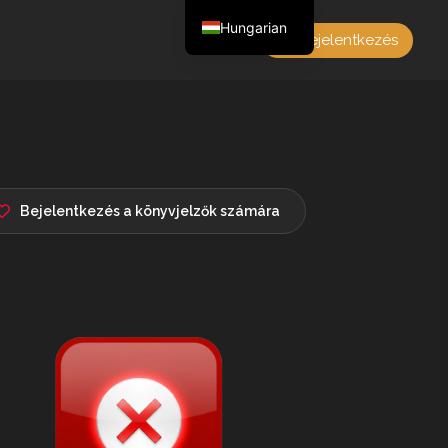
Hungarian
Bejelentkezés
English
Czech
German
Polish
French
Bejelentkezés a könyvjelzők számára