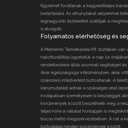
figyelmet fordítanak a kegyeletteljes bán
betartására. Az elhunytakat selyemmel béle
legnagyobb tisztelettel szállítják a megfel
is elvégzik.
Folyamatos elérhetőség és seg
A Mementó Temetkezési Kft. tisztában van 
halottszállítási ügyeletük a nap 24 órájáb
rendelkezésre állás azonnali segítséget és
Akár egészségügyi intézményben, akár otth
szakszerű intézkedést biztosítanak. A telef
iránymutatást adnak a szükséges első lépése
irodájukban személyesen is készséggel áll
körülmények között beszélhetik meg a részl
teljes köre a vállalat honlapján is megtekin
búcsú méltó megszervezésében. A cél a ke
biztosítása minden körülmények között.