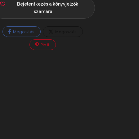
Bejelentkezés a könyvjelzők
számára
Megosztás
Megosztás
Pin It