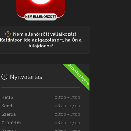
Nem ellenőrzött vállalkozás!
Kattintson ide az igazolásért, ha Ön a
tulajdonos!
Jelenleg Nyitva
Nyitvatartás
Hétfő
08:00 - 17:00
Kedd
08:00 - 17:00
Szerda
08:00 - 17:00
Csütörtök
08:00 - 17:00