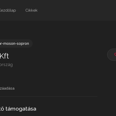
Kezdőlap
Cikkek
őr-moson-sopron
Kft
rország
záadása
rtő támogatása