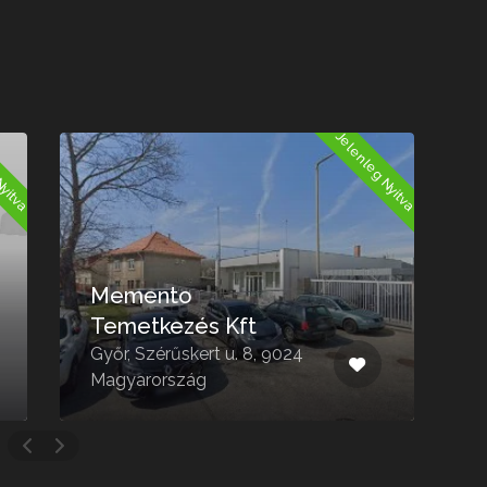
Nyitva
Jelenleg Nyitva
Memento
K
Temetkezés Kft
M
Győr, Szérűskert u. 8, 9024
V
Magyarország
M