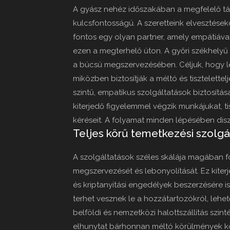
A gyász nehéz időszakában a megfelelő tá
kulcsfontosságú. A szeretteink elvesztések
fontos egy olyan partner, amely empátiával
ezen a megterhelő úton. A győri székhelyű 
a búcsú megszervezésében. Céljuk, hogy le
miközben biztosítják a méltó és tisztelettel
szintű, empatikus szolgáltatások biztosítá
kiterjedő figyelemmel végzik munkájukat, t
kéréseit. A folyamat minden lépésében diszk
Teljes körű temetkezési szolgá
A szolgáltatások széles skálája magában fo
megszervezését és lebonyolítását. Ez kiter
és kriptanyitási engedélyek beszerzésére is.
terhet vesznek le a hozzátartozókról, lehe
belföldi és nemzetközi halottszállítás szint
elhunytat bárhonnan méltó körülmények közö