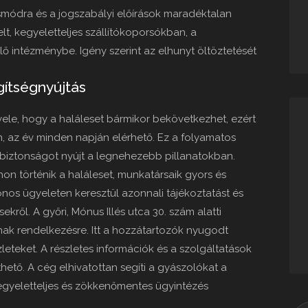
ásmódra és a jogszabályi előírások maradéktalan
lt, kegyeletteljes szállítókoporsókban, a
elő intézménybe. Igény szerint az elhunyt öltöztetését
ítségnyújtás
vele, hogy a haláleset bármikor bekövetkezhet, ezért
an, az év minden napján elérhető. Ez a folyamatos
 biztonságot nyújt a legnehezebb pillanatokban.
on történik a haláleset, munkatársaik gyors és
onos ügyeleten keresztül azonnali tájékoztatást és
kről. A győri, Mónus Illés utca 30. szám alatti
nak rendelkezésre. Itt a hozzátartozók nyugodt
eteket. A részletes információk és a szolgáltatások
thető. A cég elhivatottan segíti a gyászolókat a
gyeletteljes és zökkenőmentes ügyintézés