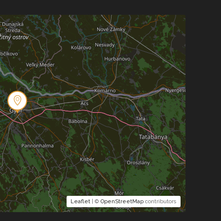
Leaflet
| ©
OpenStreetMap
contributors