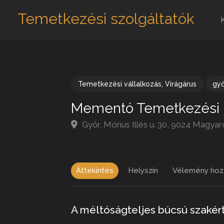
Temetkezési szolgáltatók
Temetkezési vállalkozás
,
Virágárus
gy
Mementó Temetkezési 
Győr, Mónus Illés u. 30, 9024 Magya
Áttekintés
Helyszín
Vélemény hoz
A méltóságteljes búcsú szaké