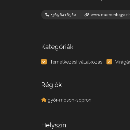
+3696416580
www.mementogyor.
Kategóriák
Temetkezési vállalkozás
Virágá
Régiók
győr-moson-sopron
Helyszín