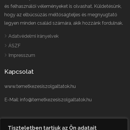
és felhasználói véleményeket is olvashat. Küldetésünk,
hogy az elbúcsúzás méltóságteljes és megnyugtató
legyen minden család számára, akik hozzánk fordulnak.
Adatvédelmi irányelvek
ÁSZF
Impresszum
Kapcsolat
www.temetkezesiszolgaltatok.hu
E-Mail: info@temetkezesiszolgaltatok.hu
French
Polish
Tiszteletben tartjuk az Ön adatait