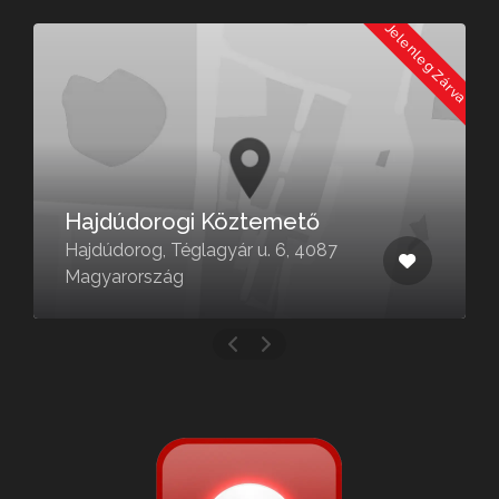
a
Jelenleg Zárva
Hajdúdorogi Köztemető
Hajdúdorog, Téglagyár u. 6, 4087
Magyarország