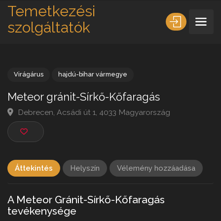
Temetkezési
szolgáltatók
Virágárus
hajdú-bihar vármegye
Meteor gránit-Sírkő-Kőfaragás
Debrecen, Acsádi út 1, 4033 Magyarország
Áttekintés
Helyszín
Vélemény hozzáadása
A Meteor Gránit-Sírkő-Kőfaragás
tevékenysége