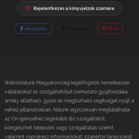
Bejelentkezés a könyvjelzők számára
Megosztás
Megosztás
Pin It
Weboldalunk Magyarország legátfogóbb temetkezési
vállalatokat és szolgáltatókat bemutató gyűjtőoldala,
amely átlátható, gyors és megbízható segítséget nyújt a
nehéz pillanatokban. Nálunk egyszerűen megtalálhatja
az Ön igényeihez leginkább illő szolgáltatót,
böngészhet település vagy szolgáltatás szerint,
valamint naprakész információkat, szakértői tanácsokat