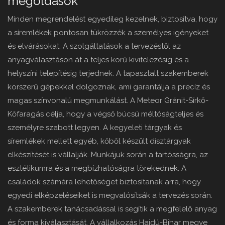
megoldások
Minden megrendelést egyedileg kezelnek, biztosítva, hogy
a síremlékek pontosan tükrözzék a személyes igényeket
és elvárásokat. A szolgáltatások a tervezéstől az
anyagválasztáson át a teljes körű kivitelezésig és a
helyszíni telepítésig terjednek. A tapasztalt szakemberek
korszerű gépekkel dolgoznak, ami garantálja a precíz és
magas színvonalú megmunkálást. A Meteor Gránit-Sírkő-
Kőfaragás célja, hogy a végső búcsú méltóságteljes és
személyre szabott legyen. A kegyeleti tárgyak és
síremlékek mellett egyéb, kőből készült dísztárgyak
elkészítését is vállalják. Munkájuk során a tartósságra, az
esztétikumra és a megbízhatóságra törekednek. A
családok számára lehetőséget biztosítanak arra, hogy
egyedi elképzeléseiket is megvalósítsák a tervezés során.
A szakemberek tanácsadással is segítik a megfelelő anyag
és forma kiválasztását. A vállalkozás Hajdú-Bihar megye