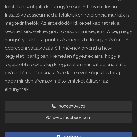
területén szolgálja ki az ügyfeleket. A folyamatosan
frissülő közösségi média felületükön referencia munkák is
megtekinthetők. Az érdeklődők itt képet kaphatnak a
készített sírkövek és gravírozások minőségéről. A cég nagy
hangsúlyt fektet a pontos és megbízható ügyintézésre. A
debreceni vállalkozás jó hírnévnek örvend a helyi
kegyeleti iparágban. Kiemelten figyelnek arra, hogy a
legapróbb részletekig kifogástalan munkát adjanak át a
gyászoló családoknak. Az elkötelezettségük biztosítja,
hogy minden síremlék méltó emléket állítson az
elhunytnak.
+36706785878
www.facebook.com