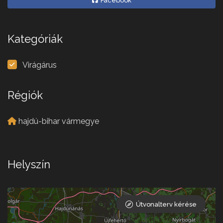
Facebook
Kategóriák
Virágárus
Régiók
hajdú-bihar vármegye
Helyszín
Útvonalterv kérése