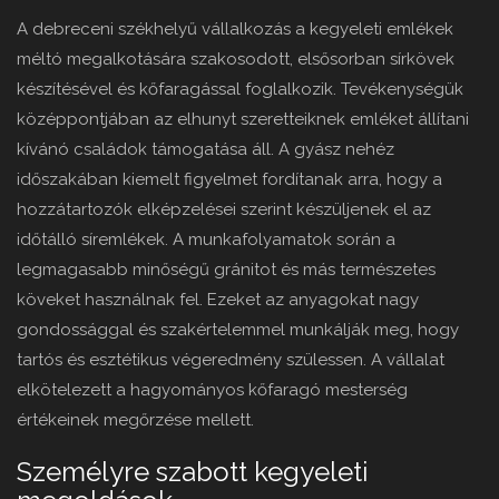
A debreceni székhelyű vállalkozás a kegyeleti emlékek
méltó megalkotására szakosodott, elsősorban sírkövek
készítésével és kőfaragással foglalkozik. Tevékenységük
középpontjában az elhunyt szeretteiknek emléket állítani
kívánó családok támogatása áll. A gyász nehéz
időszakában kiemelt figyelmet fordítanak arra, hogy a
hozzátartozók elképzelései szerint készüljenek el az
időtálló síremlékek. A munkafolyamatok során a
legmagasabb minőségű gránitot és más természetes
köveket használnak fel. Ezeket az anyagokat nagy
gondossággal és szakértelemmel munkálják meg, hogy
tartós és esztétikus végeredmény szülessen. A vállalat
elkötelezett a hagyományos kőfaragó mesterség
értékeinek megőrzése mellett.
Személyre szabott kegyeleti