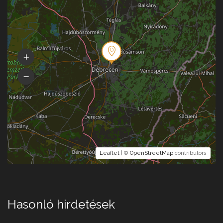
Leaflet
| ©
OpenStreetMap
contributors
Hasonló hirdetések