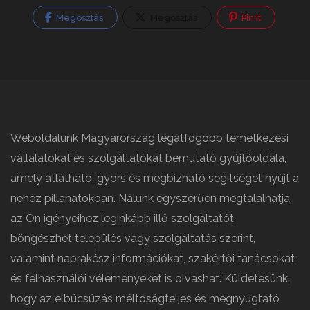
Megosztás
Megosztás
Pin It
Weboldalunk Magyarország legátfogóbb temetkezési
vállalatokat és szolgáltatókat bemutató gyűjtőoldala,
amely átlátható, gyors és megbízható segítséget nyújt a
nehéz pillanatokban. Nálunk egyszerűen megtalálhatja
az Ön igényeihez leginkább illő szolgáltatót,
böngészhet település vagy szolgáltatás szerint,
valamint naprakész információkat, szakértői tanácsokat
és felhasználói véleményeket is olvashat. Küldetésünk,
hogy az elbúcsúzás méltóságteljes és megnyugtató