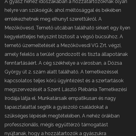
A gyász nehéz időszakában a hozzátartozóknak olyan
helyre van szükségük, ahol méltósággal és békében
emlékezhetnek meg elhunyt szerettükről. A
Mezőkövesd, Temető utcában található sírkert egy ilyen
kegyeletteljes helyszínt biztosít a végső búcsúhoz. A
temető üzemeltetését a Mezőkövesdi VG Zrt. végzi,
amely felelős a terület gondozott és tiszta állapotának
fenntartásáért. A cég székhelye a városban, a Dózsa
György út 2. szám alatt található. A temetkezéssel
kapcsolatos teljes körű ügyintézést és a szertartások
megszervezését a Szent László Plébánia Temetkezési
Irodája látja el. Munkatársaik empatikusan és nagy
tapasztalattal segítik a gyászoló családokat a
szükséges lépések megtételében. A nehéz órákban
professzionális, mégis együttérző támogatást
nyújtanak, hogy a hozzátartozók a gyászukra