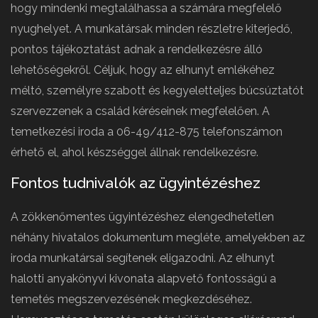
hogy mindenki megtalálhassa a számára megfelelő
nyughelyet. A munkatársak minden részletre kiterjedő,
pontos tájékoztatást adnak a rendelkezésre álló
lehetőségekről. Céljuk, hogy az elhunyt emlékéhez
méltó, személyre szabott és kegyeletteljes búcsúztatót
szervezzenek a család kéréseinek megfelelően. A
temetkezési iroda a 06-49/412-875 telefonszámon
érhető el, ahol készséggel állnak rendelkezésre.
Fontos tudnivalók az ügyintézéshez
A zökkenőmentes ügyintézéshez elengedhetetlen
néhány hivatalos dokumentum megléte, amelyekben az
iroda munkatársai segítenek eligazodni. Az elhunyt
halotti anyakönyvi kivonata alapvető fontosságú a
temetés megszervezésének megkezdéséhez.