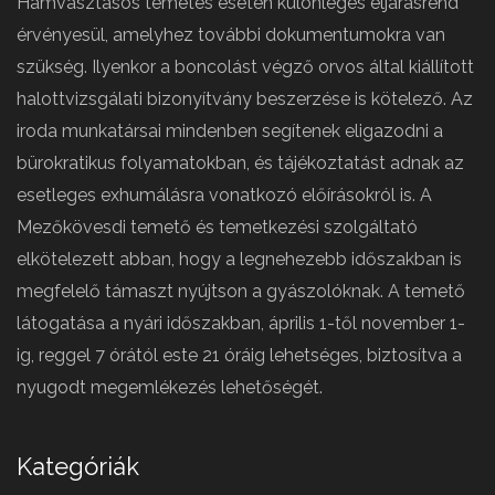
Hamvasztásos temetés esetén különleges eljárásrend
érvényesül, amelyhez további dokumentumokra van
szükség. Ilyenkor a boncolást végző orvos által kiállított
halottvizsgálati bizonyítvány beszerzése is kötelező. Az
iroda munkatársai mindenben segítenek eligazodni a
bürokratikus folyamatokban, és tájékoztatást adnak az
esetleges exhumálásra vonatkozó előírásokról is. A
Mezőkövesdi temető és temetkezési szolgáltató
elkötelezett abban, hogy a legnehezebb időszakban is
megfelelő támaszt nyújtson a gyászolóknak. A temető
látogatása a nyári időszakban, április 1-től november 1-
ig, reggel 7 órától este 21 óráig lehetséges, biztosítva a
nyugodt megemlékezés lehetőségét.
Kategóriák