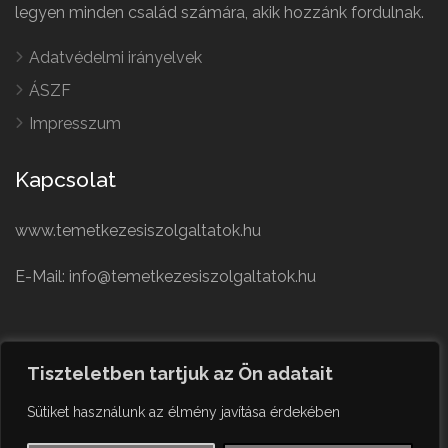
legyen minden család számára, akik hozzánk fordulnak.
Adatvédelmi irányelvek
ÁSZF
Impresszum
Kapcsolat
www.temetkezesiszolgaltatok.hu
E-Mail: info@temetkezesiszolgaltatok.hu
French
Polish
Tiszteletben tartjuk az Ön adatait
German
© Minden jog fenntartva
Sütiket használunk az élmény javítása érdekében
Czech
English