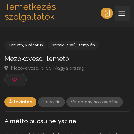
Temetkezési
szolgáltatók
Temető
,
Virágárus
borsod-abaúj-zemplén
Mezőkövesdi temető
Mezőkövesd, 3400 Magyarország
Áttekintés
Helyszín
Vélemény hozzáadása
A méltó búcsú helyszíne