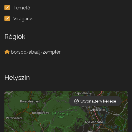
Temető
Virágárus
Régiók
borsod-abaúj-zemplén
Helyszín
Útvonalterv kérése