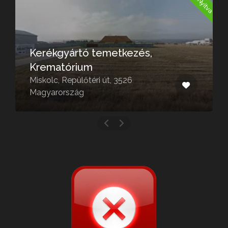
Edelény temető
Edelény, Császtai út 55, 3780
Magyarország